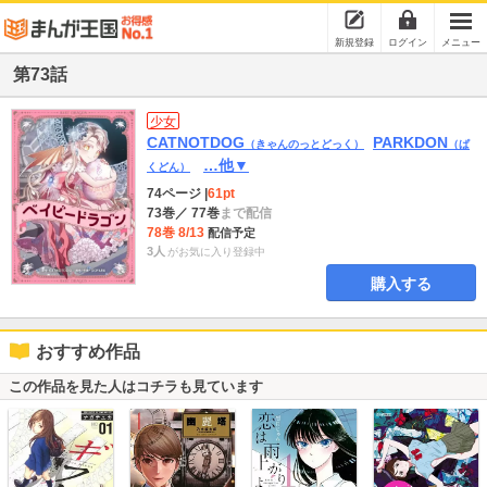
新規登録
ログイン
メニュー
第73話
少女
CATNOTDOG
PARKDON
（きゃんのっとどっく）
（ぱ
…他▼
くどん）
74ページ
|
61pt
73巻
／ 77巻
まで配信
78巻 8/13
配信予定
3人
がお気に入り登録中
購入する
おすすめ作品
この作品を見た人はコチラも見ています