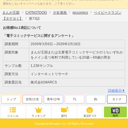
通知をしないキャンペーンもあります。ご了承ください。
まんが王国
CATNOTDOG
少女漫画
piccomics
ベイビードラゴン
【タテヨミ】
第73話
お得感No.1表記について
「電子コミックサービスに関するアンケート」
調査期間
2026年3月6日～2026年3月18日
調査対象
まんが王国または主要電子コミックサービスのうちいずれか
をメイン且つ有料で利用している20歳～69歳の男女
サンプル数
1,236サンプル
調査方法
インターネットリサーチ
調査委託先
株式会社MARCS
詳細表示▼
トップ
女性/少女
青年/少年
TL
BL
オトナ
無料
ジャンル
ランキング
新刊
来店ﾎﾟｲﾝﾄ
Copyright(c)Beaglee Inc. All Rights Reserved.