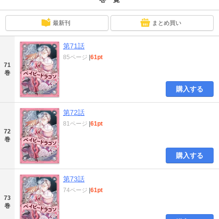
最新刊
まとめ買い
第71話
85ページ
|
61pt
71
巻
購入する
第72話
81ページ
|
61pt
72
巻
購入する
第73話
74ページ
|
61pt
73
巻