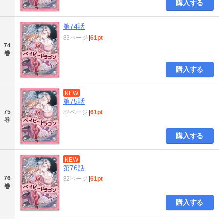
購入する
第74話
83ページ
|
61pt
74
巻
購入する
NEW
第75話
75
82ページ
|
61pt
巻
購入する
NEW
第76話
76
82ページ
|
61pt
巻
購入する