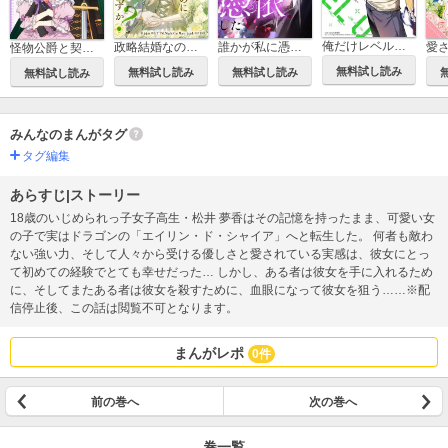
俺だけレベルアップな件
政略結婚なのにどうして執着するのですか？
誰かが私に憑依した
怪物公爵と契約公女
無料試し読み
無料試し読み
無料試し読み
無料試し読み
みんなのまんがタグ
タグ編集
あらすじ|ストーリー
18歳のいじめられっ子女子高生・松井 夢香はその記憶を持ったまま、可愛い女
の子で実はドラゴンの「エイリン・ド・シャイア」へと転生した。 何者も敵わ
ない強い力、そして人々から受ける優しさと愛されている実感は、彼女にとっ
て初めての経験でとても幸せだった… しかし、ある者は彼女を手に入れるため
に、そしてまたある者は彼女を殺すために、血眼になって彼女を狙う……※配
信停止後、この話は閲覧不可となります。
まんがレポ
0件
前の巻へ
次の巻へ
巻一覧