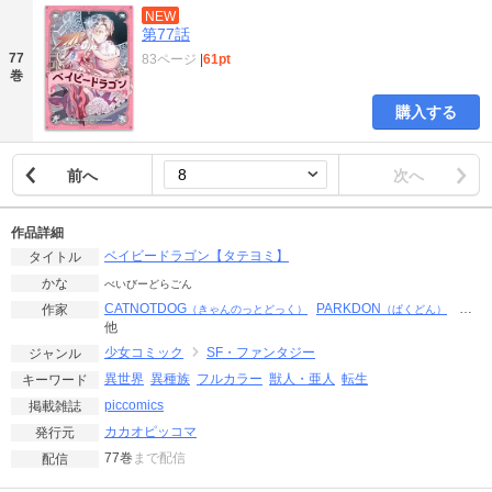
NEW
第77話
77
83ページ
|
61pt
巻
購入する
前へ
次へ
作品詳細
ベイビードラゴン【タテヨミ】
タイトル
かな
べいびーどらごん
CATNOTDOG
PARKDON
…
作家
（きゃんのっとどっく）
（ぱくどん）
他
少女コミック
SF・ファンタジー
ジャンル
異世界
異種族
フルカラー
獣人・亜人
転生
キーワード
piccomics
掲載雑誌
カカオピッコマ
発行元
77巻
まで配信
配信