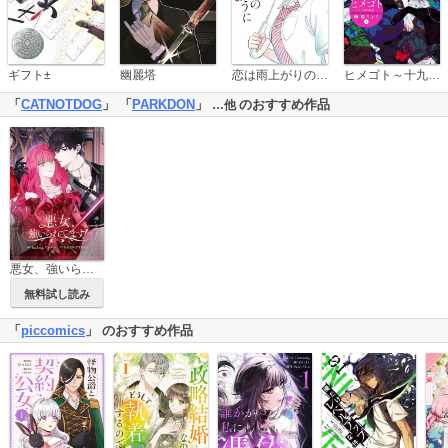
恋は雨上がりのように
ギフト±
幽麗塔
ヒメゴト～十九歳の制服～
「
CATNOTDOG
」 「
PARKDON
」
のおすすめ作品
…他
悪女、強いられてます！【タテヨミ】
無料試し読み
「
piccomics
」 のおすすめ作品