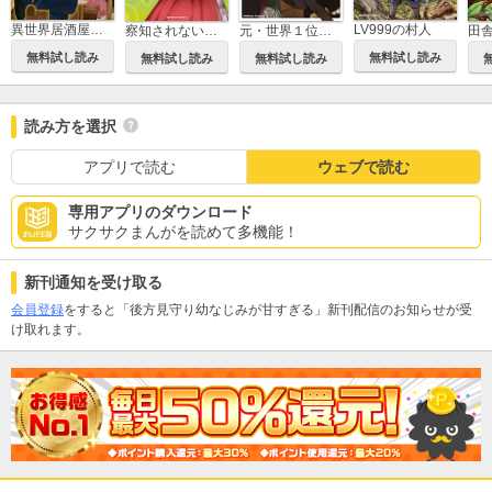
異世界居酒屋「のぶ」
LV999の村人
察知されない最強職
元・世界１位のサブキャラ育成日記 ～廃プレイヤー、異世界を攻略中！～
無料試し読み
無料試し読み
無料試し読み
無料試し読み
読み方を選択
アプリで読む
ウェブで読む
専用アプリのダウンロード
サクサクまんがを読めて多機能！
新刊通知を受け取る
会員登録
をすると「後方見守り幼なじみが甘すぎる」新刊配信のお知らせが受
け取れます。