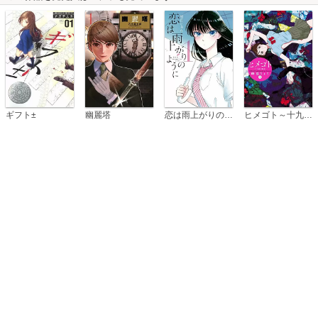
恋は雨上がりのように
ギフト±
幽麗塔
ヒメゴト～十九歳の制服～