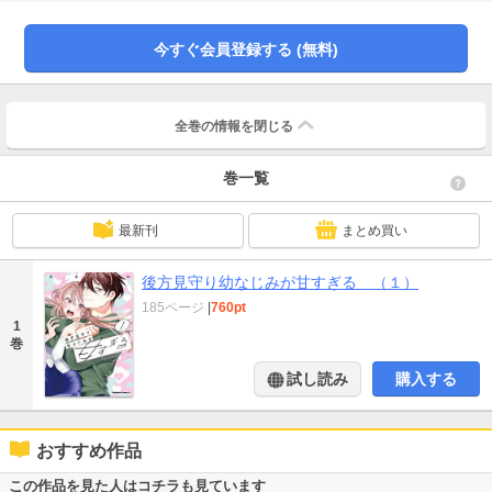
化した！やりたいことには付き合ってくれて、困ったことがあった時には、す
ぐに駆けつけてくれて……って、ちょっと過保護すぎない!?理解のありすぎる
年下幼なじみからの、いたれりつくせりラブ第1巻！
今すぐ会員登録する (無料)
全巻の情報を
閉じる
巻一覧
最新刊
まとめ買い
後方見守り幼なじみが甘すぎる （１）
185ページ
|
760pt
1
巻
試し読み
購入する
おすすめ作品
この作品を見た人はコチラも見ています