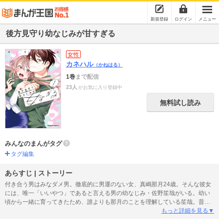
新規登録
ログイン
メニュー
後方見守り幼なじみが甘すぎる
女性
カネハル
（かねはる）
1巻
まで配信
23人
がお気に入り登録中
無料試し読み
みんなのまんがタグ
タグ編集
あらすじ | ストーリー
付き合う男はみなダメ男。徹底的に男運のない女、真嶋那月24歳。そんな彼女
には、唯一「いいやつ」であると言える男の幼なじみ・佐野笙哉がいる。幼い
頃から一緒に育ってきたため、誰よりも那月のことを理解している笙哉。昔は
甘えん坊で寂しがりやだった彼は、今では、やたら世話焼きなイケメンへと進
もっと詳細を見る▼