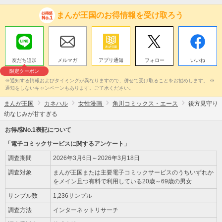
まんが王国のお得情報を受け取ろう
友だち追加
メルマガ
アプリ通知
フォロー
いいね
限定クーポン
※通知する情報およびタイミングが異なりますので、併せて受け取ることをお勧めします。 ※
通知をしないキャンペーンもあります。ご了承ください。
まんが王国
カネハル
女性漫画
角川コミックス・エース
後方見守り
幼なじみが甘すぎる
お得感No.1表記について
「電子コミックサービスに関するアンケート」
調査期間
2026年3月6日～2026年3月18日
調査対象
まんが王国または主要電子コミックサービスのうちいずれか
をメイン且つ有料で利用している20歳～69歳の男女
サンプル数
1,236サンプル
調査方法
インターネットリサーチ