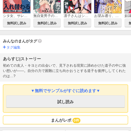
シタ女、サレ妻と入れ替わる～クズ夫に代理で復讐しまーす～
無自覚男子の蓼丸くんは油断ならない
凛子さんはシてみたい
お望み通り、婚約破棄いたします～死に戻り令嬢は隣国の皇太子に愛される～
無料試し読み
無料試し読み
無料試し読み
無料試し読み
みんなのまんがタグ
タグ編集
あらすじ|ストーリー
初めての友人・キヨとの出会いで、見下される現実に諦めかけた道子の中に強
い想いが――。自分の力で困難に立ち向かおうとする道子を後押ししてくれた
のは…?
▼無料でサンプルがすぐに読めます▼
試し読み
まんがレポ
0件