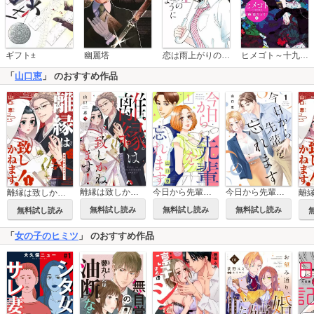
恋は雨上がりのように
ギフト±
幽麗塔
ヒメゴト～十九歳の制服～
「
山口恵
」 のおすすめ作品
今日から先輩を忘れます
離縁は致しかねます!【単行本版】
今日から先輩を忘れます【単行本版】
離縁は致しかねます!
無料試し読み
無料試し読み
無料試し読み
無料試し読み
「
女の子のヒミツ
」 のおすすめ作品