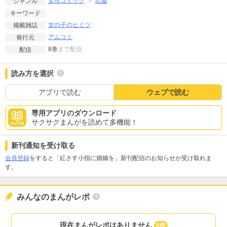
女性コミック
恋愛
ジャンル
キーワード
女の子のヒミツ
掲載雑誌
アムコミ
発行元
8巻
まで配信
配信
読み方を選択
アプリで読む
ウェブで読む
専用アプリのダウンロード
サクサクまんがを読めて多機能！
新刊通知を受け取る
会員登録
をすると「紅さす小指に婚姻を」新刊配信のお知らせが受け取れま
す。
みんなのまんがレポ
現在まんがレポはありません
0件