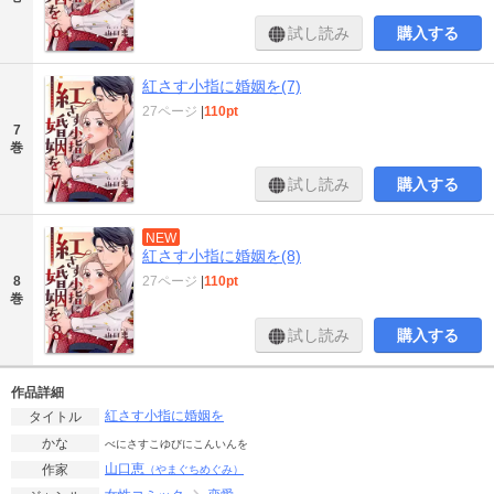
試し読み
購入する
紅さす小指に婚姻を(7)
27ページ
|
110pt
7
巻
試し読み
購入する
NEW
紅さす小指に婚姻を(8)
27ページ
|
110pt
8
巻
試し読み
購入する
作品詳細
紅さす小指に婚姻を
タイトル
かな
べにさすこゆびにこんいんを
山口恵
作家
（やまぐちめぐみ）