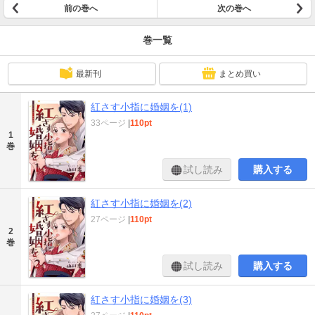
前の巻へ
次の巻へ
巻一覧
最新刊
まとめ買い
紅さす小指に婚姻を(1)
33ページ
|
110pt
1
巻
試し読み
購入する
紅さす小指に婚姻を(2)
27ページ
|
110pt
2
巻
試し読み
購入する
紅さす小指に婚姻を(3)