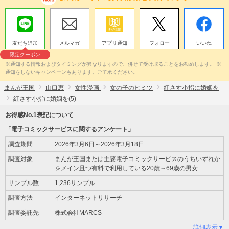
友だち追加
メルマガ
アプリ通知
フォロー
いいね
限定クーポン
※通知する情報およびタイミングが異なりますので、併せて受け取ることをお勧めします。 ※
通知をしないキャンペーンもあります。ご了承ください。
まんが王国
山口恵
女性漫画
女の子のヒミツ
紅さす小指に婚姻を
紅さす小指に婚姻を(5)
お得感No.1表記について
「電子コミックサービスに関するアンケート」
調査期間
2026年3月6日～2026年3月18日
調査対象
まんが王国または主要電子コミックサービスのうちいずれか
をメイン且つ有料で利用している20歳～69歳の男女
サンプル数
1,236サンプル
調査方法
インターネットリサーチ
調査委託先
株式会社MARCS
詳細表示▼