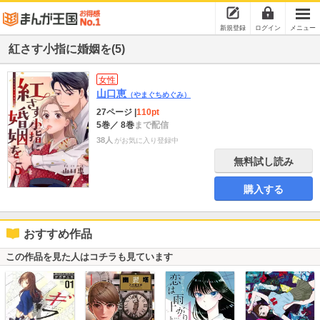
新規登録
ログイン
メニュー
紅さす小指に婚姻を(5)
女性
山口恵
（やまぐちめぐみ）
27ページ
|
110pt
5巻
／ 8巻
まで配信
38人
がお気に入り登録中
無料試し読み
購入する
おすすめ作品
この作品を見た人はコチラも見ています