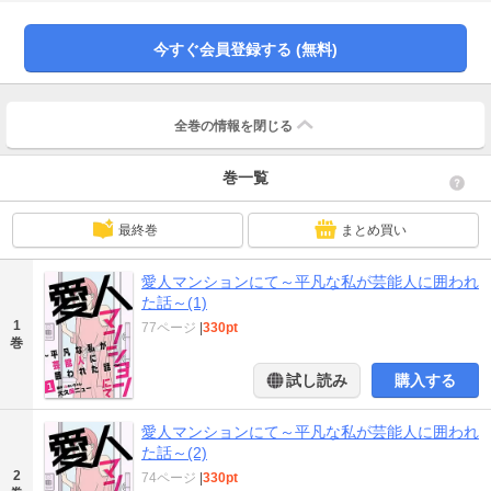
は、なぜか愛子を気に入り自らの非公開アカウントのIDをこっそり伝え去って
いった…。そこから先は、今までの人生からは想像がつかないような夢の世界
だった。レインが用意してくれたマンションの一室で、彼が自分のためだけに
今すぐ会員登録する (無料)
曲を奏でてくれる。耳元で愛を囁かれ「今夜は一緒にいられるかな?」と抱きし
められる。平凡な私がこんな風に芸能人から愛されるなんて…。『でも、なん
で私なの?』そんな考えが頭をよぎる。――…けれど、愛子はまだ知らなかっ
た。このマンションには、レインの愛人が“何人”も住んでいることを。
全巻の情報を
閉じる
巻一覧
最終巻
まとめ買い
愛人マンションにて～平凡な私が芸能人に囲われ
た話～(1)
1
77ページ
|
330pt
巻
試し読み
購入する
愛人マンションにて～平凡な私が芸能人に囲われ
た話～(2)
2
74ページ
|
330pt