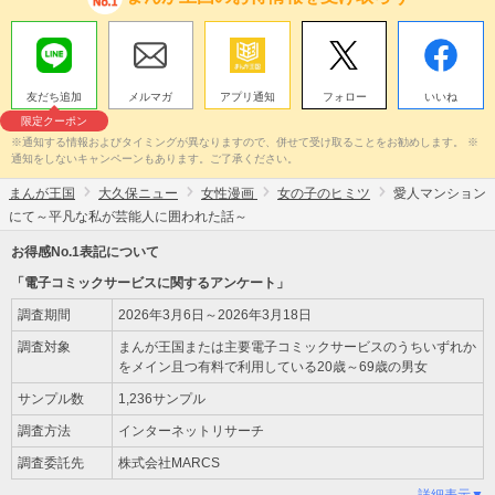
友だち追加
メルマガ
アプリ通知
フォロー
いいね
限定クーポン
※通知する情報およびタイミングが異なりますので、併せて受け取ることをお勧めします。 ※
通知をしないキャンペーンもあります。ご了承ください。
まんが王国
大久保ニュー
女性漫画
女の子のヒミツ
愛人マンション
にて～平凡な私が芸能人に囲われた話～
お得感No.1表記について
「電子コミックサービスに関するアンケート」
調査期間
2026年3月6日～2026年3月18日
調査対象
まんが王国または主要電子コミックサービスのうちいずれか
をメイン且つ有料で利用している20歳～69歳の男女
サンプル数
1,236サンプル
調査方法
インターネットリサーチ
調査委託先
株式会社MARCS
詳細表示▼