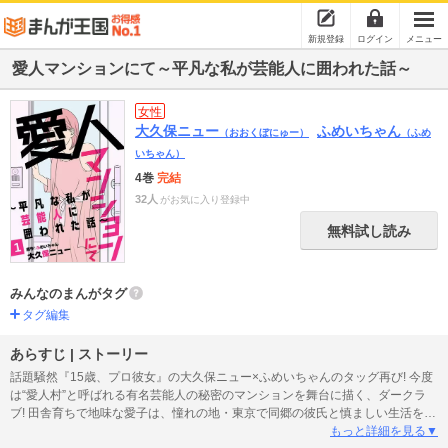
新規登録
ログイン
メニュー
愛人マンションにて～平凡な私が芸能人に囲われた話～
女性
大久保ニュー
ふめいちゃん
（おおくぼにゅー）
（ふめ
いちゃん）
4巻
完結
32人
がお気に入り登録中
無料試し読み
みんなのまんがタグ
タグ編集
あらすじ | ストーリー
話題騒然『15歳、プロ彼女』の大久保ニュー×ふめいちゃんのタッグ再び! 今度
は“愛人村”と呼ばれる有名芸能人の秘密のマンションを舞台に描く、ダークラ
ブ! 田舎育ちで地味な愛子は、憧れの地・東京で同郷の彼氏と慎ましい生活を送
っていた。そんなある日、バイト先に現れた超有名ミュージシャン・レイン
もっと詳細を見る▼