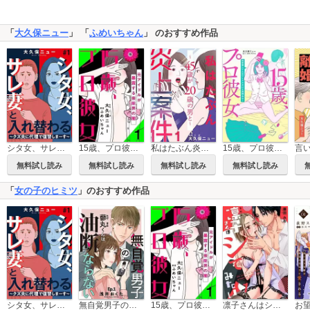
「
大久保ニュー
」 「
ふめいちゃん
」 のおすすめ作品
シタ女、サレ妻と入れ替わる～クズ夫に代理で復讐しまーす～
15歳、プロ彼女～元アイドルが暴露する芸能界の闇～
私はたぶん炎上案件～45歳が20歳の男と～
15歳、プロ彼女～枕営業してた元アイドルだけど質問ある?～【単行本版】
無料試し読み
無料試し読み
無料試し読み
無料試し読み
「
女の子のヒミツ
」のおすすめ作品
シタ女、サレ妻と入れ替わる～クズ夫に代理で復讐しまーす～
無自覚男子の蓼丸くんは油断ならない
15歳、プロ彼女～元アイドルが暴露する芸能界の闇～
凛子さんはシてみたい