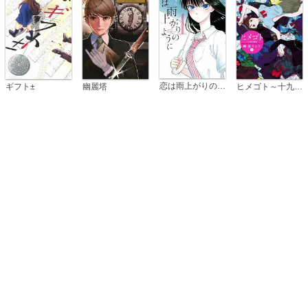
恋は雨上がりのように
ギフト±
幽麗塔
ヒメゴト～十九歳の制服～