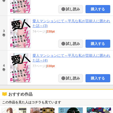
巻
試し読み
購入する
愛人マンションにて～平凡な私が芸能人に囲われ
た話～(3)
3
74ページ
|
330pt
巻
試し読み
購入する
愛人マンションにて～平凡な私が芸能人に囲われ
た話～(4)
4
77ページ
|
330pt
巻
試し読み
購入する
おすすめ作品
この作品を見た人はコチラも見ています