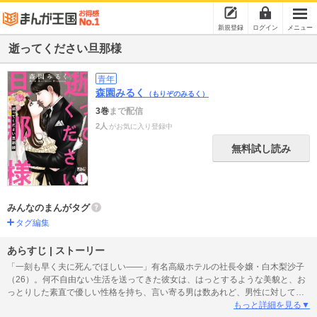
新規登録
ログイン
メニュー
逝ってください旦那様
青年
森園みるく
（もりぞのみるく）
3巻
まで配信
2人
がお気に入り登録中
無料試し読み
みんなのまんがタグ
タグ編集
あらすじ | ストーリー
「一刻も早く夫に死んでほしい――」有名高級ホテルの社長令嬢・白木梨沙子
（26）。何不自由ない生活を送ってきた彼女は、はっとするような美貌と、お
っとりした素直で優しい性格を持ち、言い寄る男は数あれど、男性に対しては
かなり奥手。そんな彼女は、とあるパーティーでテレビでも人気の超イケメン
もっと詳細を見る▼