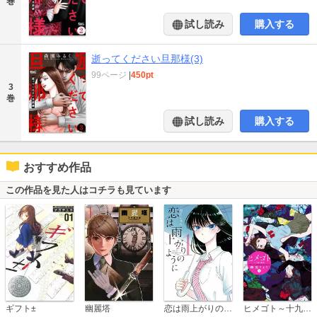
巻
試し読み
購入する
逝ってください旦那様(3)
99ページ
|
450pt
3
巻
試し読み
購入する
おすすめ作品
この作品を見た人はコチラも見ています
恋は雨上がりのように
ギフト±
幽麗塔
ヒメゴト～十九歳の制服～