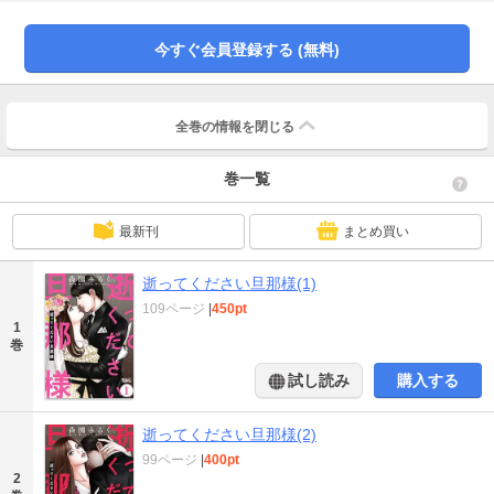
弁護士・石野雅也と出会い即座に恋に落ちる!! 理想の男性からプロポーズされ
とんとん拍子で結婚することになった彼女は幸せの絶頂を噛みしめる。そして
１年後――大学の同窓会で「夫絶命帳」というサイトが話題になっていること
今すぐ会員登録する (無料)
を知る梨沙子。それは夫に苦しめられたあげく結婚生活に絶望した妻たちの悩
みや愚痴、さらには夫が弱って死ぬ方法までが投稿される過激なサイトだった!!
自分とは全く無縁の世界だと眉をひそめる梨沙子…その後に待ち受ける過酷な
運命をその時の彼女は知る由もなかった……※1～4話を収録
全巻の情報を
閉じる
巻一覧
最新刊
まとめ買い
逝ってください旦那様(1)
109ページ
|
450pt
1
巻
試し読み
購入する
逝ってください旦那様(2)
99ページ
|
400pt
2