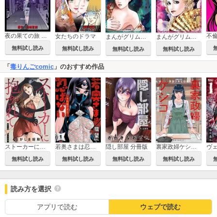
夜の果ての旅 分冊版
女たちのドラマ
まんがグリム童話 淫靡な風習～夜這い・嫁盗み婚～
まんがグリム童話 淫獄の初夜儀式
無料試し読み
無料試し読み
無料試し読み
無料試し読み
「
毒りんごcomic
」のおすすめ作品
ストーカーに抱かれて 分冊版
若奥さまは忍ばない～令和抜け忍伝～
隠し部屋 分冊版
裏家政婦ケシコ～その家族いらないですよね？～ 分冊版
無料試し読み
無料試し読み
無料試し読み
無料試し読み
読み方を選択
アプリで読む
ウェブで読む