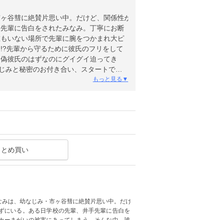
市ヶ谷彗に絶賛片思い中。だけど、関係性が
手先輩に告白をされたみなみ。丁寧にお断
誰もいない場所で先輩に腕をつかまれ大ピ
!?先輩から守るために彼氏のフリをして
」偽彼氏のはずなのにグイグイ迫ってき
なじみと秘密のお付き合い、スタートです(こ
注意ください)
もっと見る▼
まとめ買い
なみは、幼なじみ・市ヶ谷彗に絶賛片思い中。だけ
ずにいる。ある日学校の先輩、井手先輩に告白を
カーまがいの被害にあってしまう。そんな中、誰