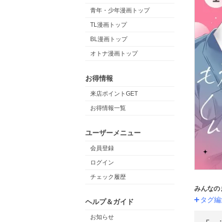
青年・少年漫画トップ
TL漫画トップ
BL漫画トップ
オトナ漫画トップ
お得情報
来店ポイントGET
お得情報一覧
ユーザーメニュー
会員登録
ログイン
チェック履歴
みんなの
タグ編
ヘルプ＆ガイド
お知らせ