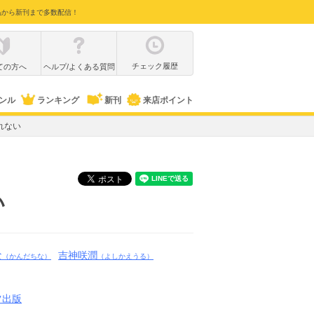
品から新刊まで多数配信！
チェック履歴
ての方へ
ヘルプ/よくある質問
ンル
ランキング
新刊
来店ポイント
れない
い
な
吉神咲潤
（かんだちな）
（よしかえうる）
ツ出版