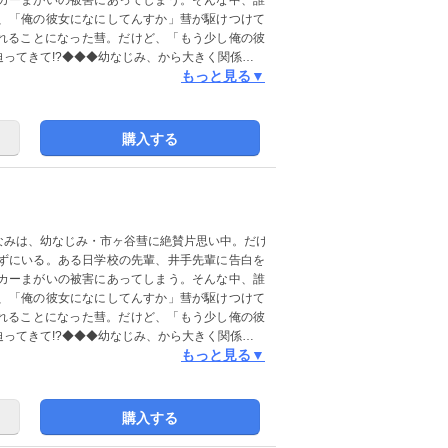
、「俺の彼女になにしてんすか」彗が駆けつけて
くれることになった彗。だけど、「もう少し俺の彼
ってきて!?◆◆◆幼なじみ、から大きく関係が変
もっと見る▼
き合い、スタートです(この作品は電子コミック誌
ください)
購入する
なみは、幼なじみ・市ヶ谷彗に絶賛片思い中。だけ
ずにいる。ある日学校の先輩、井手先輩に告白を
カーまがいの被害にあってしまう。そんな中、誰
、「俺の彼女になにしてんすか」彗が駆けつけて
くれることになった彗。だけど、「もう少し俺の彼
ってきて!?◆◆◆幼なじみ、から大きく関係が変
もっと見る▼
き合い、スタートです(この作品は電子コミック誌
ください)
購入する