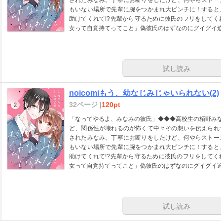
もいない場所で先輩に腕をつかまれ大ピンチに！すると
助けてくれて!?先輩から守るために彼氏のフリをして
女って自覚持てってこと」偽彼氏のはずなのにグイグイ迫
化する!?ドキドキが止まらない幼なじみと秘密のお付
noicomi vol.146に収録されています。重複購入にご注意
試し読み
noicomiもう、幼なじみじゃいられない(2)
32ページ |
120pt
「なってやるよ、みなみの彼氏」◆◆◆高校生の栢野み
ど、関係性が壊れるのが怖くて中々その想いを伝えられ
されたみなみ。丁寧にお断りをしたけど、何やらストー
もいない場所で先輩に腕をつかまれ大ピンチに！すると
助けてくれて!?先輩から守るために彼氏のフリをして
女って自覚持てってこと」偽彼氏のはずなのにグイグイ迫
化する!?ドキドキが止まらない幼なじみと秘密のお付
noicomi vol.147に収録されています。重複購入にご注意
試し読み