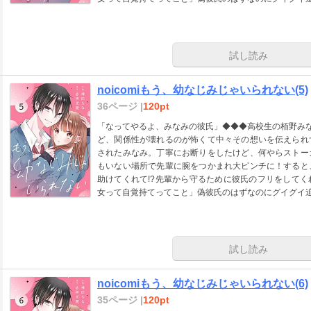
化する!?ドキドキが止まらない幼なじみと秘密のお付
noicomi vol.149に収録されています。重複購入にご注意
試し読み
noicomiもう、幼なじみじゃいられない(5)
36ページ |
120pt
「なってやるよ、みなみの彼氏」◆◆◆高校生の栢野み
ど、関係性が壊れるのが怖くて中々その想いを伝えられ
されたみなみ。丁寧にお断りをしたけど、何やらストー
もいない場所で先輩に腕をつかまれ大ピンチに！すると
助けてくれて!?先輩から守るために彼氏のフリをして
女って自覚持てってこと」偽彼氏のはずなのにグイグイ迫
化する!?ドキドキが止まらない幼なじみと秘密のお付
noicomi vol.150に収録されています。重複購入にご注意
試し読み
noicomiもう、幼なじみじゃいられない(6)
35ページ |
120pt