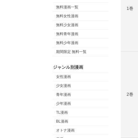
無料漫画一覧
1巻
無料女性漫画
無料少女漫画
無料青年漫画
無料少年漫画
期間限定 無料一覧
ジャンル別漫画
女性漫画
少女漫画
2巻
青年漫画
少年漫画
TL漫画
BL漫画
オトナ漫画