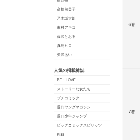
高野苺
高橋留美子
乃木坂太郎
6巻
東村アキコ
藤沢とおる
真島ヒロ
矢沢あい
人気の掲載雑誌
BE・LOVE
ストーリーな女たち
プチコミック
週刊ヤングマガジン
7巻
週刊少年ジャンプ
ビッグコミックスピリッツ
Kiss