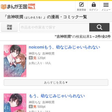
新規登録
ログイン
メニュー
「吉神咲潤
」の漫画・コミック一覧
（よしかえうる）
詳細
検索
"吉神咲潤"
の検索結果
1～2件/全2件
noicomiもう、幼なじみじゃいられない
神田ちな
吉神咲潤
完
120pt
巻
お気に入り：13人
あらすじを見る▼
もう、幼なじみじゃいられない
神田ちな
吉神咲潤
完
500pt
巻
お気に入り：14人