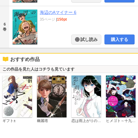
海辺のAマイナー 6
35ページ
|
150pt
6
巻
試し読み
購入する
おすすめ作品
この作品を見た人はコチラも見ています
恋は雨上がりのように
ギフト±
幽麗塔
ヒメゴト～十九歳の制服～