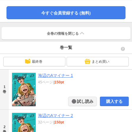
め、最後に行けなかった“遊園地“を目指すセピアな平成青春ストーリー。
今すぐ会員登録する (無料)
全巻の情報を
閉じる
巻一覧
最終巻
まとめ買い
海辺のAマイナー 1
45ページ
|
150pt
1
巻
試し読み
購入する
海辺のAマイナー 2
32ページ
|
150pt
2
巻