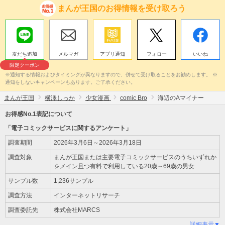
まんが王国のお得情報を受け取ろう
友だち追加
メルマガ
アプリ通知
フォロー
いいね
限定クーポン
※通知する情報およびタイミングが異なりますので、併せて受け取ることをお勧めします。 ※
通知をしないキャンペーンもあります。ご了承ください。
まんが王国
横澤しっか
少女漫画
comic Bro
海辺のAマイナー
お得感No.1表記について
「電子コミックサービスに関するアンケート」
調査期間
2026年3月6日～2026年3月18日
調査対象
まんが王国または主要電子コミックサービスのうちいずれか
をメイン且つ有料で利用している20歳～69歳の男女
サンプル数
1,236サンプル
調査方法
インターネットリサーチ
調査委託先
株式会社MARCS
詳細表示▼