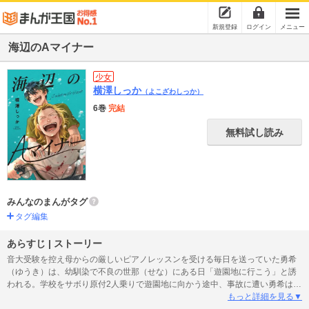
新規登録
ログイン
メニュー
海辺のAマイナー
少女
横澤しっか
（よこざわしっか）
6巻
完結
無料試し読み
みんなのまんがタグ
タグ編集
あらすじ | ストーリー
音大受験を控え母からの厳しいピアノレッスンを受ける毎日を送っていた勇希
（ゆうき）は、幼馴染で不良の世那（せな）にある日「遊園地に行こう」と誘
われる。学校をサボり原付2人乗りで遊園地に向かう途中、事故に遭い勇希は右
腕にケガをしてしまう。「もう死ぬしかない…」と病室で途方に暮れていると
もっと詳細を見る▼
ころに血まみれの世那がやってきてーー…絶望した未成年2人が死ぬ場所を求