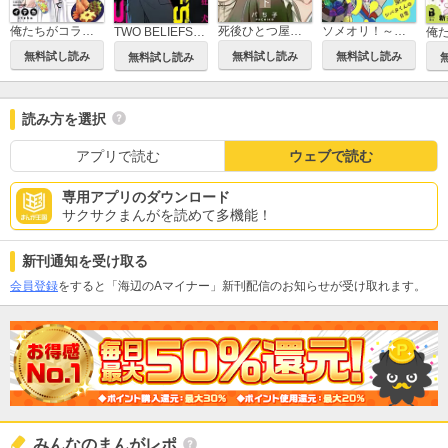
死後ひとつ屋根の下
俺たちがコラボカフェやるってマジですか？
ソメオリ！～染織科シバタくんの日常～
TWO BELIEFS～嘘と狂犬～
無料試し読み
無料試し読み
無料試し読み
無料試し読み
読み方を選択
アプリで読む
ウェブで読む
専用アプリのダウンロード
サクサクまんがを読めて多機能！
新刊通知を受け取る
会員登録
をすると「海辺のAマイナー」新刊配信のお知らせが受け取れます。
みんなのまんがレポ