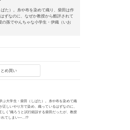
ー
（しばた）。糸や布を染めて織り、柴田は作
るはずなのに、なぜか教授から酷評されて
教授の孫でやんちゃな小学生・伊織（いお
まとめ買い
織を学ぶ大学生・柴田（しばた）。糸や布を染めて織
が正しいやり方で染め、織っているはずなのに、
“正しく”織ろうと試行錯誤する柴田だったが、教授
れてしまい―…!?