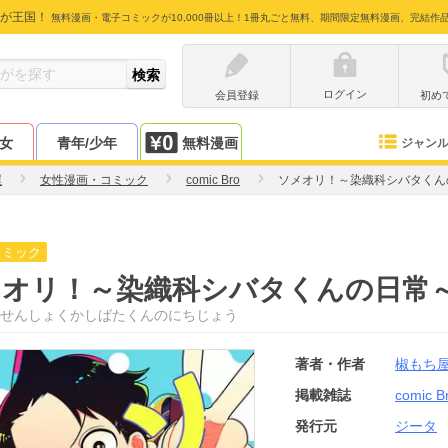
が王国！
無料漫画・電子コミックが10,000冊以上！1冊丸ごと無料、期間限定無料漫画、完結作
ログイン
会員登録
初め
少女
青年/少年
無料漫画
ジャン
屋
女性漫画・コミック
comic Bro
ソメオリ！～染織科シバタくん
コミック
メオリ！～染織科シバタくんの日常
せんしょくかしばたくんのにちじょう
著者・作者
椒もち
掲載雑誌
comic B
発行元
ジータ