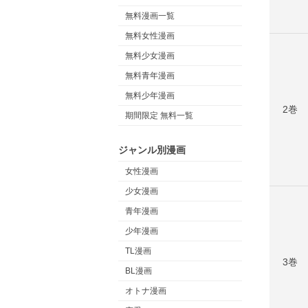
無料漫画一覧
無料女性漫画
無料少女漫画
無料青年漫画
無料少年漫画
2巻
期間限定 無料一覧
ジャンル別漫画
女性漫画
少女漫画
青年漫画
少年漫画
TL漫画
3巻
BL漫画
オトナ漫画