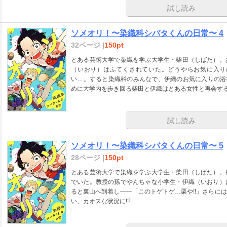
試し読み
ソメオリ！〜染織科シバタくんの日常〜 4
32ページ |
150pt
とある芸術大学で染織を学ぶ大学生・柴田（しばた）。
（いおり）はふてくされていた。どうやらお気に入り
い…。すると染織科のみんなで、伊織のお気に入りの浴
めに大学内を歩き回る柴田と伊織はとある女性と再会す
試し読み
ソメオリ！〜染織科シバタくんの日常〜 5
28ページ |
150pt
とある芸術大学で染織を学ぶ大学生・柴田（しばた）。
でいた。教授の孫でやんちゃな小学生・伊織（いおり）
ると裏山へ到着し――「このトゲトゲ…栗や!!」さらに
い、カオスな状況に!?