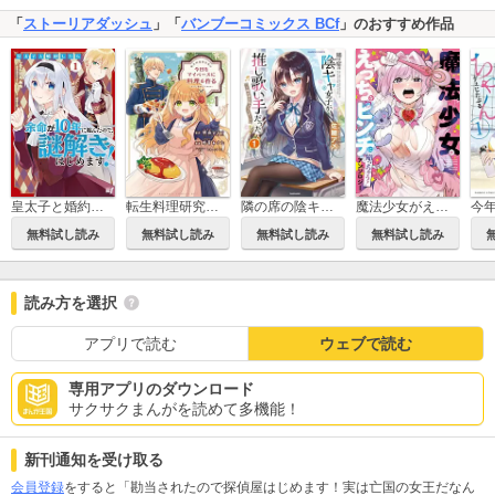
「
ストーリアダッシュ
」「
バンブーコミックス BCf
」のおすすめ作品
転生料理研究家は今日もマイペースに料理を作る～あなたに興味はございません～
隣の席の陰キャ女子が推し歌い手だった～俺の曲を歌ってくれ！～
皇太子と婚約したら余命が10年に縮んだので、謎解きはじめます！
魔法少女がえっちなピンチに陥っちゃう！ アンソロジー
無料試し読み
無料試し読み
無料試し読み
無料試し読み
読み方を選択
アプリで読む
ウェブで読む
専用アプリのダウンロード
サクサクまんがを読めて多機能！
新刊通知を受け取る
会員登録
をすると「勘当されたので探偵屋はじめます！実は亡国の女王だなん