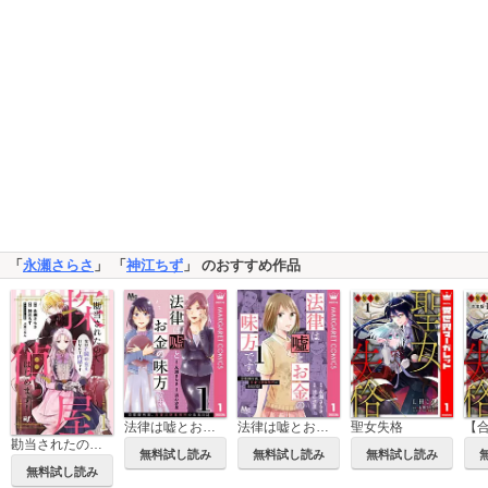
「
永瀬さらさ
」 「
神江ちず
」 のおすすめ作品
法律は嘘とお金の味方です。～京都御所南、吾妻法律事務所の法廷日誌～ 分冊版
法律は嘘とお金の味方です。～京都御所南、吾妻法律事務所の法廷日誌～
聖女失格
勘当されたので探偵屋はじめます！ 実は亡国の女王だなんて内緒です 【連載版】
無料試し読み
無料試し読み
無料試し読み
無料試し読み