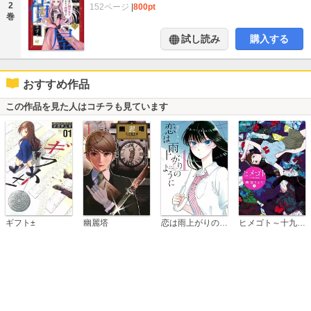
2
152ページ
|
800pt
巻
試し読み
購入する
おすすめ作品
この作品を見た人はコチラも見ています
恋は雨上がりのように
ギフト±
幽麗塔
ヒメゴト～十九歳の制服～