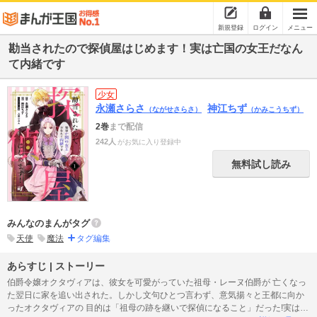
新規登録
ログイン
メニュー
勘当されたので探偵屋はじめます！実は亡国の女王だなん
て内緒です
少女
永瀬さらさ
神江ちず
（ながせさらさ）
（かみこうちず）
2巻
まで配信
242人
がお気に入り登録中
無料試し読み
みんなのまんがタグ
天使
魔法
タグ編集
あらすじ | ストーリー
伯爵令嬢オクタヴィアは、彼女を可愛がっていた祖母・レーヌ伯爵が 亡くなっ
た翌日に家を追い出された。しかし文句ひとつ言わず、意気揚々と王都に向か
ったオクタヴィアの 目的は「祖母の跡を継いで探偵になること」だった!実は滅