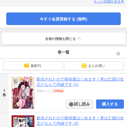
びた帝室の正統な後継者である彼女は、全知全能の帽子・ハットを相方に、祖
もっと詳細を見る▼
母の遺言通り『帝国の遺産』を回収・救出するため奔走する。妙な青年が助手
を希望してきたり、事件に巻き込まれたり、正体不明の怪盗に狙われたりと前
途は多難?探偵令嬢VS怪盗の異世界ファンタジーラブコメディ第1巻!★単行本カ
今すぐ会員登録する (無料)
バー下画像収録★電子版は連載時のカラーを収録しております！」
全巻の情報を
閉じる
巻一覧
最新刊
まとめ買い
勘当されたので探偵屋はじめます！実は亡国の女
王だなんて内緒です (1)
1
168ページ
|
780pt
巻
試し読み
購入する
勘当されたので探偵屋はじめます！実は亡国の女
王だなんて内緒です (2)