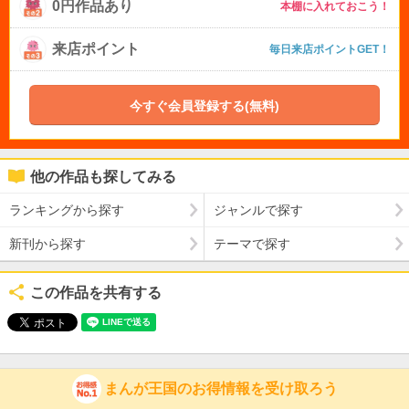
0円作品あり
本棚に入れておこう！
来店ポイント
毎日来店ポイントGET！
今すぐ会員登録する(無料)
他の作品も探してみる
ランキングから探す
ジャンルで探す
新刊から探す
テーマで探す
この作品を共有する
まんが王国のお得情報を受け取ろう