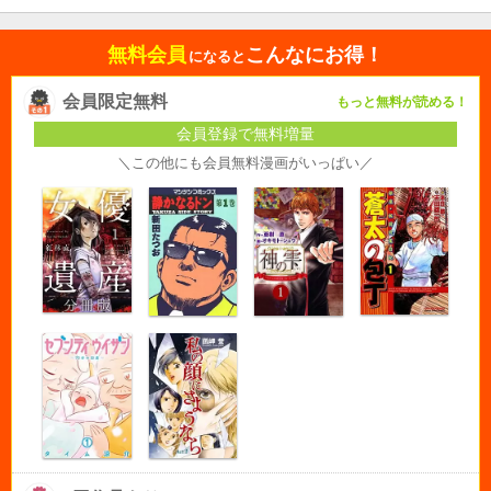
無料会員
こんなにお得！
になると
会員限定無料
もっと無料が読める！
会員登録で無料増量
＼この他にも会員無料漫画がいっぱい／