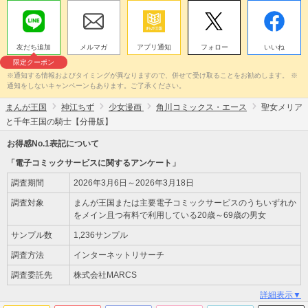
友だち追加
メルマガ
アプリ通知
フォロー
いいね
限定クーポン
※通知する情報およびタイミングが異なりますので、併せて受け取ることをお勧めします。 ※
通知をしないキャンペーンもあります。ご了承ください。
まんが王国
神江ちず
少女漫画
角川コミックス・エース
聖女メリア
と千年王国の騎士【分冊版】
お得感No.1表記について
「電子コミックサービスに関するアンケート」
調査期間
2026年3月6日～2026年3月18日
調査対象
まんが王国または主要電子コミックサービスのうちいずれか
をメイン且つ有料で利用している20歳～69歳の男女
サンプル数
1,236サンプル
調査方法
インターネットリサーチ
調査委託先
株式会社MARCS
詳細表示▼