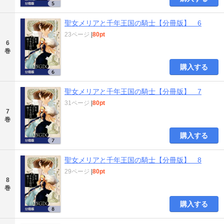
聖女メリアと千年王国の騎士【分冊版】 6
23ページ
|
80pt
6
巻
購入する
聖女メリアと千年王国の騎士【分冊版】 7
31ページ
|
80pt
7
巻
購入する
聖女メリアと千年王国の騎士【分冊版】 8
29ページ
|
80pt
8
巻
購入する