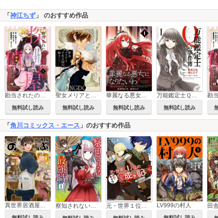
「
神江ちず
」 のおすすめ作品
万能鑑定士Ｑの事件簿
勘当されたので探偵屋はじめます！実は亡国の女王だなんて内緒です
聖女メリアと千年王国の騎士
華麗なる悪女になりたいわ！～愛され転生少女は、楽しい二度目の人生を送ります～（コミック）【分冊版】
無料試し読み
無料試し読み
無料試し読み
無料試し読み
「
角川コミックス・エース
」のおすすめ作品
異世界居酒屋「のぶ」
LV999の村人
察知されない最強職
元・世界１位のサブキャラ育成日記 ～廃プレイヤー、異世界を攻略中！～
無料試し読み
無料試し読み
無料試し読み
無料試し読み