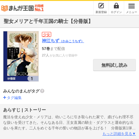
新規登録
ログイン
メニュー
聖女メリアと千年王国の騎士【分冊版】
少女
神江ちず
（かみこうちず）
57巻
まで配信
27人
がお気に入り登録中
無料試し読み
みんなのまんがタグ
タグ編集
あらすじ | ストーリー
魔法を使えぬ少女・メリアは、幼いころに引き取られた家で、虐げられ理不尽
な扱いを受けてきた。そんなある日、王女直属の騎士・ダグラスと運命的な出
会いを果たす。二人をめぐる千年の誓いの物語が幕を上げる！ 分冊版第1弾。
※本作品は単行本を分割したもので、本編内容は同一のものとなります。重複
もっと詳細を見る▼