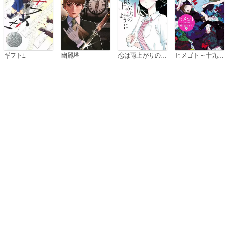
恋は雨上がりのように
ギフト±
幽麗塔
ヒメゴト～十九歳の制服～