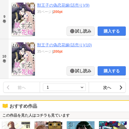
獣王子の偽恋花嫁(話売り)(9)
35ページ
|
200pt
9
巻
試し読み
購入する
獣王子の偽恋花嫁(話売り)(10)
35ページ
|
200pt
10
巻
試し読み
購入する
前へ
次へ
おすすめ作品
この作品を見た人はコチラも見ています