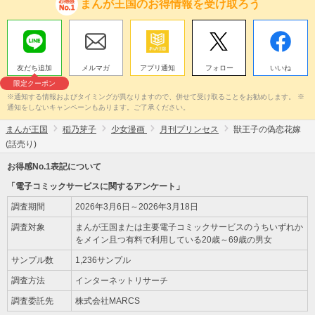
まんが王国のお得情報を受け取ろう
友だち追加
メルマガ
アプリ通知
フォロー
いいね
限定クーポン
※通知する情報およびタイミングが異なりますので、併せて受け取ることをお勧めします。 ※
通知をしないキャンペーンもあります。ご了承ください。
まんが王国
稲乃芽子
少女漫画
月刊プリンセス
獣王子の偽恋花嫁
(話売り)
お得感No.1表記について
「電子コミックサービスに関するアンケート」
調査期間
2026年3月6日～2026年3月18日
調査対象
まんが王国または主要電子コミックサービスのうちいずれか
をメイン且つ有料で利用している20歳～69歳の男女
サンプル数
1,236サンプル
調査方法
インターネットリサーチ
調査委託先
株式会社MARCS