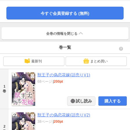
今すぐ会員登録する (無料)
全巻の情報を
閉じる
巻一覧
最新刊
まとめ買い
獣王子の偽恋花嫁(話売り)(1)
68ページ
|
200pt
1
巻
試し読み
購入する
獣王子の偽恋花嫁(話売り)(2)
38ページ
|
200pt
2