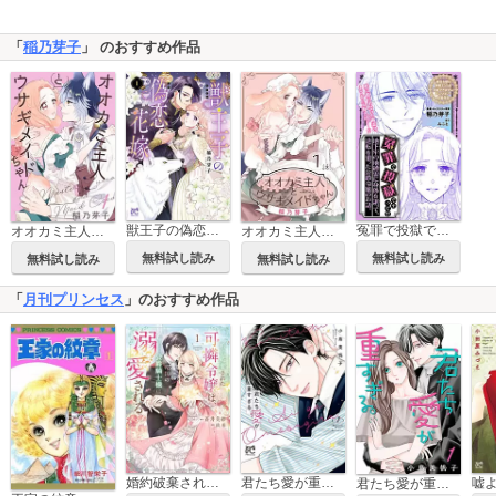
「
稲乃芽子
」 のおすすめ作品
獣王子の偽恋花嫁
冤罪で投獄ですって?! 地下牢の地縛霊に身体を譲って、逆転を狙った公爵令嬢のお話。
オオカミ主人とウサギメイドちゃん
オオカミ主人とウサギメイドちゃん［ばら売り］
無料試し読み
無料試し読み
無料試し読み
無料試し読み
「
月刊プリンセス
」のおすすめ作品
婚約破棄された可憐令嬢は、帝国の公爵騎士様に溺愛される【電子単行本】
君たち愛が重すぎる。
君たち愛が重すぎる。(話売り)