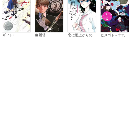
恋は雨上がりのように
ギフト±
幽麗塔
ヒメゴト～十九歳の制服～