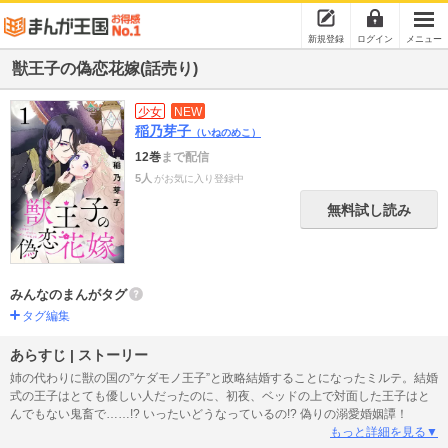
新規登録
ログイン
メニュー
獣王子の偽恋花嫁(話売り)
少女
NEW
稲乃芽子
（いねのめこ）
12巻
まで配信
5人
がお気に入り登録中
無料試し読み
みんなのまんがタグ
タグ編集
あらすじ | ストーリー
姉の代わりに獣の国の”ケダモノ王子”と政略結婚することになったミルテ。結婚
式の王子はとても優しい人だったのに、初夜、ベッドの上で対面した王子はと
んでもない鬼畜で……!? いったいどうなっているの!? 偽りの溺愛婚姻譚！
もっと詳細を見る▼