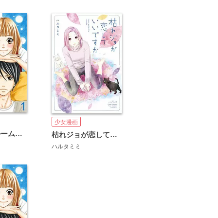
少女漫画
ダメジョのルームシェア
枯れジョが恋していいですか
ハルタミミ