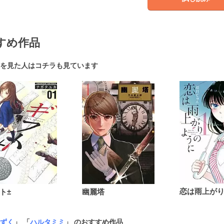
すめ作品
を見た人はコチラも見ています
ト±
幽麗塔
ずく
」 「
ハルタミミ
」 のおすすめ作品