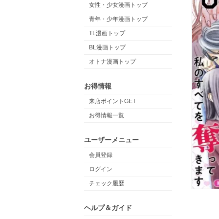
女性・少女漫画トップ
青年・少年漫画トップ
TL漫画トップ
BL漫画トップ
オトナ漫画トップ
お得情報
来店ポイントGET
お得情報一覧
ユーザーメニュー
会員登録
ログイン
チェック履歴
ヘルプ＆ガイド