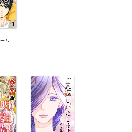
ダメジョのルームシェア【セット売り】