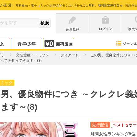
が王国！
無料漫画・電子コミックが10,000冊以上！1冊丸ごと無料、期間限定無料漫画、完結作
ログイン
会員登録
初め
少女
青年/少年
無料漫画
ジャン
ずく
女性漫画・コミック
ティアード
この男、優良物件につき 
べてを奪ってきます～(8)
コミック
男、優良物件につき ～クレクレ義
ます～(8)
先行配信
ベストセラー
月間女性ランキング
8位