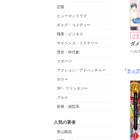
恋愛
ヒューマンドラマ
ギャグ・コメディー
職業・ビジネス
少女
サスペンス・ミステリー
ハル
歴史・時代劇
スポーツ
アクション・アドベンチャー
「
ティア
ホラー
SF・ファンタジー
グルメ
医療・病院系
人気の著者
青山剛昌