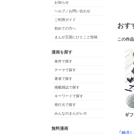
お知らせ
ヘルプ／お問い合わせ
ご利用ガイド
おす
初めての方へ
まんが王国にひとこと投稿
この作品
漫画を探す
条件で探す
テーマで探す
著者で探す
掲載雑誌で探す
キーワードで探す
発行元で探す
みんなのまんがレポ
ギフ
無料漫画
「
柚月し