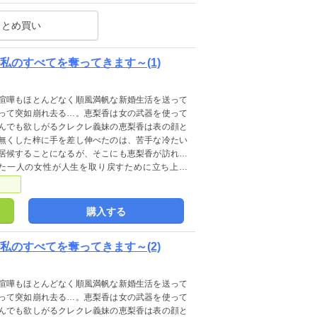
まとめ買い
私のすべてを奪ってきます～(1)
喧嘩もほとんどなく順風満帆な新婚生活を送って
って突如崩れ去る…。恵梨香は女の武器を使って
んでも欲しがるクレクレ義妹の恵梨香は表の顔と
無くした梓に手を差し伸べたのは、苦手な冷たい
居候することになるが、そこにも恵梨香が訪れ…
れた一人の女性が人生を取り戻すために立ち上が
購入する
私のすべてを奪ってきます～(2)
喧嘩もほとんどなく順風満帆な新婚生活を送って
って突如崩れ去る…。恵梨香は女の武器を使って
んでも欲しがるクレクレ義妹の恵梨香は表の顔と