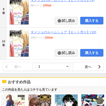
98ページ
|
300pt
9
巻
試し読み
購入する
ダメジョのルームシェア【セット売り】(10)
100ページ
|
300pt
10
巻
試し読み
購入する
前へ
次へ
おすすめ作品
この作品を見た人はコチラも見ています