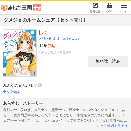
新規登録
ログイン
メニュー
ダメジョのルームシェア【セット売り】
少女
ハルタミミ
（はるたみみ）
14巻
完結
6人
がお気に入り登録中
無料試し読み
みんなのまんがタグ
タグ編集
あらすじ | ストーリー
有川マナミ(24)は、彼氏ナシ、定職ナシ、貯金ナシのいわゆるダメジョ中。あ
る日、突然同居中の姉が出て行くことになり、家賃確保のために急遽ルームシ
ェア相手を探すことに。「ルームメイトって男でもOK？」さすがに見知らぬ男
とは…と紹介されたのは幼馴染みの篤人。昔は色白で女の子みたいでオカマの
もっと詳細を見る▼
アツコと呼んでたのに、堂々としたイケメンになっていた！恋の予感すら感じ