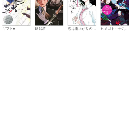
恋は雨上がりのように
ギフト±
幽麗塔
ヒメゴト～十九歳の制服～