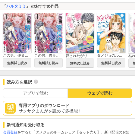
「
ハルタミミ
」 のおすすめ作品
この男、優良物件につき ～クレクレ義妹が私のすべてを奪ってきます～
この男、優良物件につき ～クレクレ義妹が私のすべてを奪ってきます～ 単行本版
ダメジョのルームシェア
愛されたがりのキミへ
無料試し読み
無料試し読み
無料試し読み
無料試し読み
読み方を選択
アプリで読む
ウェブで読む
専用アプリのダウンロード
サクサクまんがを読めて多機能！
新刊通知を受け取る
会員登録
をすると「ダメジョのルームシェア【セット売り】」新刊配信のお知