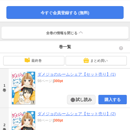
た矢先、篤人は「絶対オレに惚れるなよ」と言ってきて！？惚れたら負けのル
ームシェア・スタート！
今すぐ会員登録する (無料)
全巻の情報を
閉じる
巻一覧
最終巻
まとめ買い
ダメジョのルームシェア【セット売り】(1)
98ページ
|
300pt
1
巻
試し読み
購入する
ダメジョのルームシェア【セット売り】(2)
98ページ
|
300pt
2
巻