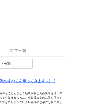
コマ一覧
まとめ買い
私のすべてを奪ってきます～(11)
喧嘩もほとんどなく順風満帆な新婚生活を送って
って突如崩れ去る…。恵梨香は女の武器を使って
んでも欲しがるクレクレ義妹の恵梨香は表の顔と