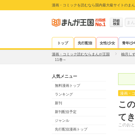
漫画・コミックを読むなら国内最大級サイトのまん
詳細
検索
トップ
先行配信
女性/少女
青年/少
漫画・コミック読むならまんが王国
柚月し
11巻～
人気メニュー
無料漫画トップ
漫画・
ランキング
この
新刊
新刊配信予定
て
ジャンル
このおと
先行配信漫画トップ