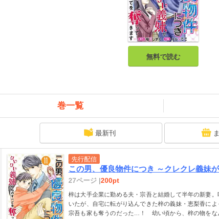
無料で読む
巻一覧
最新刊
先行配信
この男、優良物件につき ～クレクレ義妹が
27ページ |
200pt
梓は大手企業に勤める夫・宗吾と結婚して半年の新妻。
いたが、自宅に転がり込んできた梓の義妹・恵梨香によ
宗吾も家も奪うのだった…！ 幼い頃から、梓の物をな