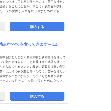
無くした梓に手を差し伸べたのは、苦手な冷たい
居候することになるが、そこにも恵梨香が訪れ…
れた一人の女性が人生を取り戻すために立ち上が
購入する
私のすべてを奪ってきます～(12)
喧嘩もほとんどなく順風満帆な新婚生活を送って
って突如崩れ去る…。恵梨香は女の武器を使って
んでも欲しがるクレクレ義妹の恵梨香は表の顔と
無くした梓に手を差し伸べたのは、苦手な冷たい
居候することになるが、そこにも恵梨香が訪れ…
れた一人の女性が人生を取り戻すために立ち上が
購入する