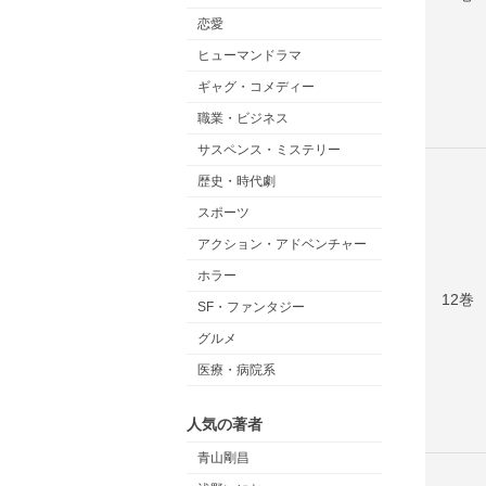
恋愛
ヒューマンドラマ
ギャグ・コメディー
職業・ビジネス
サスペンス・ミステリー
歴史・時代劇
スポーツ
アクション・アドベンチャー
ホラー
12巻
SF・ファンタジー
グルメ
医療・病院系
人気の著者
青山剛昌