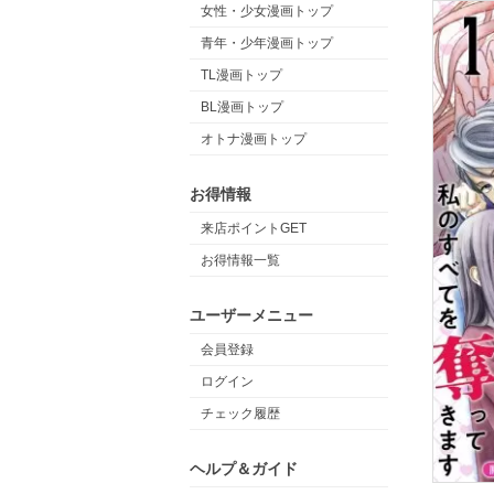
女性・少女漫画トップ
青年・少年漫画トップ
TL漫画トップ
BL漫画トップ
オトナ漫画トップ
お得情報
来店ポイントGET
お得情報一覧
ユーザーメニュー
会員登録
ログイン
チェック履歴
ヘルプ＆ガイド