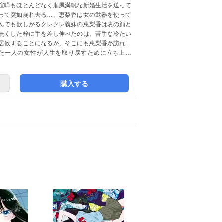
喧嘩もほとんどなく順風満帆な新婚生活を送って
って突如崩れ去る…。恵梨香は女の武器を使って
んでも欲しがるクレクレ義妹の恵梨香は表の顔と
無くした梓に手を差し伸べたのは、苦手な冷たい
居候することになるが、そこにも恵梨香が訪れ…
れた一人の女性が人生を取り戻すために立ち上が
購入する