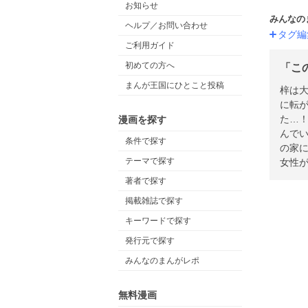
お知らせ
みんなの
ヘルプ／お問い合わせ
タグ編
ご利用ガイド
初めての方へ
「こ
まんが王国にひとこと投稿
梓は
に転
た…
漫画を探す
んで
条件で探す
の家
テーマで探す
女性
著者で探す
掲載雑誌で探す
キーワードで探す
発行元で探す
みんなのまんがレポ
無料漫画