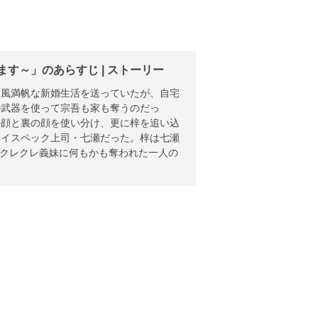
す～」のあらすじ | ストーリー
順風満帆な新婚生活を送っていたが、自宅
の武器を使って宗吾も家も奪うのだっ
の顔と裏の顔を使い分け、更に梓を追い込
ハイスペック上司・七瀬だった。梓は七瀬
 クレクレ義妹に何もかも奪われた一人の