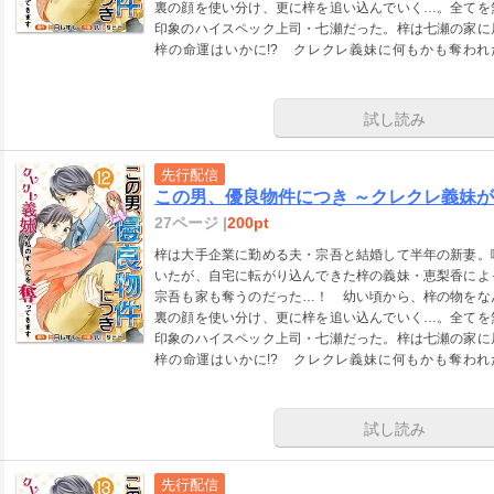
裏の顔を使い分け、更に梓を追い込んでいく…。全てを
印象のハイスペック上司・七瀬だった。梓は七瀬の家に
梓の命運はいかに!? クレクレ義妹に何もかも奪わ
る！ リベンジと、新たな愛の物語！【第11話を収録】
試し読み
先行配信
この男、優良物件につき ～クレクレ義妹が
27ページ |
200pt
梓は大手企業に勤める夫・宗吾と結婚して半年の新妻。
いたが、自宅に転がり込んできた梓の義妹・恵梨香によ
宗吾も家も奪うのだった…！ 幼い頃から、梓の物をな
裏の顔を使い分け、更に梓を追い込んでいく…。全てを
印象のハイスペック上司・七瀬だった。梓は七瀬の家に
梓の命運はいかに!? クレクレ義妹に何もかも奪わ
る！ リベンジと、新たな愛の物語！【第12話を収録】
試し読み
先行配信