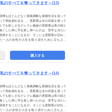
私のすべてを奪ってきます～(13)
喧嘩もほとんどなく順風満帆な新婚生活を送って
って突如崩れ去る…。恵梨香は女の武器を使って
んでも欲しがるクレクレ義妹の恵梨香は表の顔と
無くした梓に手を差し伸べたのは、苦手な冷たい
居候することになるが、そこにも恵梨香が訪れ…
れた一人の女性が人生を取り戻すために立ち上が
購入する
私のすべてを奪ってきます～(14)
喧嘩もほとんどなく順風満帆な新婚生活を送って
って突如崩れ去る…。恵梨香は女の武器を使って
んでも欲しがるクレクレ義妹の恵梨香は表の顔と
無くした梓に手を差し伸べたのは、苦手な冷たい
居候することになるが、そこにも恵梨香が訪れ…
れた一人の女性が人生を取り戻すために立ち上が