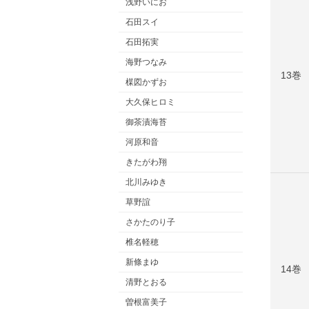
浅野いにお
石田スイ
石田拓実
海野つなみ
13巻
楳図かずお
大久保ヒロミ
御茶漬海苔
河原和音
きたがわ翔
北川みゆき
草野誼
さかたのり子
椎名軽穂
新條まゆ
14巻
清野とおる
曽根富美子