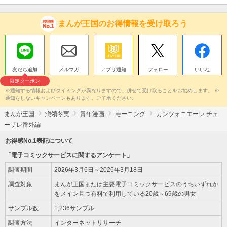
まんが王国のお得情報を受け取ろう
友だち追加
メルマガ
アプリ通知
フォロー
いいね
限定クーポン
※通知する情報およびタイミングが異なりますので、併せて受け取ることをお勧めします。 ※
通知をしないキャンペーンもあります。ご了承ください。
まんが王国
惣領冬実
青年漫画
モーニング
カンツォニエーレ チェ
ーザレ番外編
お得感No.1表記について
「電子コミックサービスに関するアンケート」
調査期間
2026年3月6日～2026年3月18日
調査対象
まんが王国または主要電子コミックサービスのうちいずれか
をメイン且つ有料で利用している20歳～69歳の男女
サンプル数
1,236サンプル
調査方法
インターネットリサーチ