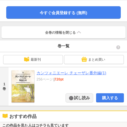
レとアンジェロが森の中で鹿狩りをしている時に、ある少女と出会う。翌年に
は枢機卿として本格的に聖職に就くことになるチェーザレが、スポレートで過
ごした最後の青春ともいえる物語で、累計140万部突破の大ヒット歴史漫画の
今すぐ会員登録する (無料)
待望の続編である。
全巻の情報を
閉じる
巻一覧
最新刊
まとめ買い
カンツォニエーレ チェーザレ番外編(1)
256ページ
|
720pt
1
巻
試し読み
購入する
おすすめ作品
この作品を見た人はコチラも見ています