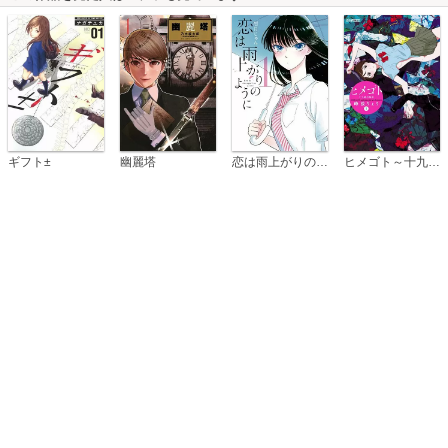
恋は雨上がりのように
ギフト±
幽麗塔
ヒメゴト～十九歳の制服～