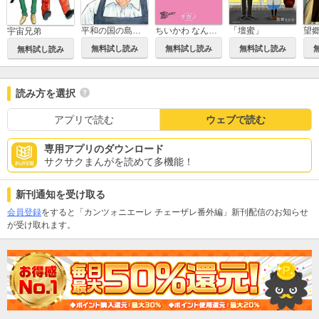
ちいかわ なんか小さくてかわいいやつ
平和の国の島崎へ
「壇蜜」
望
宇宙兄弟
無料試し読み
無料試し読み
無料試し読み
無料試し読み
読み方を選択
アプリで読む
ウェブで読む
専用アプリのダウンロード
サクサクまんがを読めて多機能！
新刊通知を受け取る
会員登録
をすると「カンツォニエーレ チェーザレ番外編」新刊配信のお知らせ
が受け取れます。