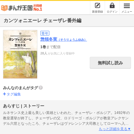
新規登録
ログイン
メニュー
カンツォニエーレ チェーザレ番外編
青年
惣領冬実
（そうりょうふゆみ）
1巻
まで配信
28人
がお気に入り登録中
無料試し読み
みんなのまんがタグ
タグ編集
あらすじ | ストーリー
ルネサンス史上最も美しい英雄といわれた、チェーザレ・ボルジア。1492年の
教皇選挙が終了し、チェーザレの父、ロドリーゴ・ボルジアが教皇アレクサン
デル六世となったころ、チェーザレはヴァレンシア大司教としてローマへ入城
する前に、スポレートというローマ近郊の要塞都市に滞在していた。チェーザ
もっと詳細を見る▼