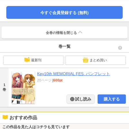
今すぐ会員登録する (無料)
全巻の情報を
閉じる
巻一覧
最新刊
まとめ買い
Key10th MEMORIAL FES. パンフレット
20ページ
|
600pt
1
巻
試し読み
購入する
おすすめ作品
この作品を見た人はコチラも見ています