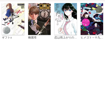
恋は雨上がりのように
ギフト±
幽麗塔
ヒメゴト～十九歳の制服～