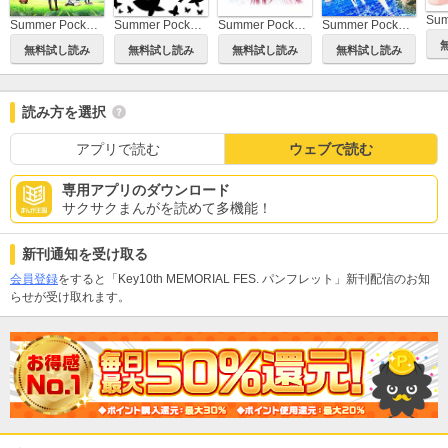
Summer Pockets REFLECTION BLUE prologue book
Summer Pockets Introduction Art Book
Summer Pockets REFLECTION BLUE Art Works Book
Summer Pockets REFLECTION BLUE VISUAL FANBOOK
無料試し読み
無料試し読み
無料試し読み
無料試し読み
読み方を選択
アプリで読む
ウェブで読む
専用アプリのダウンロード
サクサクまんがを読めて多機能！
新刊通知を受け取る
会員登録
をすると「Key10th MEMORIAL FES. パンフレット」新刊配信のお知
らせが受け取れます。