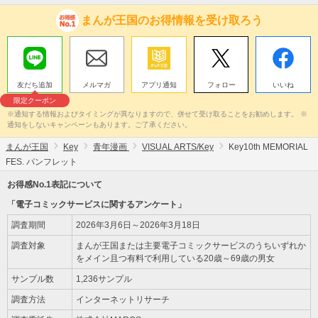
まんが王国のお得情報を受け取ろう
友だち追加
メルマガ
アプリ通知
フォロー
いいね
限定クーポン
※通知する情報およびタイミングが異なりますので、併せて受け取ることをお勧めします。 ※
通知をしないキャンペーンもあります。ご了承ください。
まんが王国
Key
青年漫画
VISUAL ARTS/Key
Key10th MEMORIAL
FES. パンフレット
お得感No.1表記について
「電子コミックサービスに関するアンケート」
調査期間
2026年3月6日～2026年3月18日
調査対象
まんが王国または主要電子コミックサービスのうちいずれか
をメイン且つ有料で利用している20歳～69歳の男女
サンプル数
1,236サンプル
調査方法
インターネットリサーチ