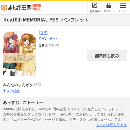
新規登録
ログイン
メニュー
Key10th MEMORIAL FES. パンフレット
青年
Key
（きー）
1巻
まで配信
無料試し読み
みんなのまんがタグ
タグ編集
あらすじ | ストーリー
2009年に開催された、Keyの10周年記念イベントにて発売したパンフレット。
当時の貴重なスタッフコメントや、Key10周年のお祝いとして寄せられた多数
のクリエイターからのメッセージを掲載。※ディスクは付属しません。フルカ
ラー：20P
もっと詳細を見る▼