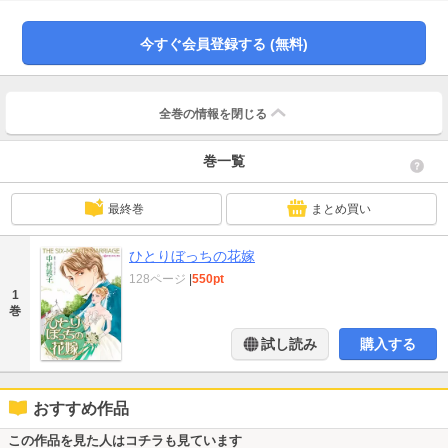
反発するサファイアだが、父のため二度目の愛のない結婚に身を投じるしかな
くて…。
今すぐ会員登録する (無料)
全巻の情報を
閉じる
巻一覧
最終巻
まとめ買い
ひとりぼっちの花嫁
128ページ
|
550pt
1
巻
試し読み
購入する
おすすめ作品
この作品を見た人はコチラも見ています