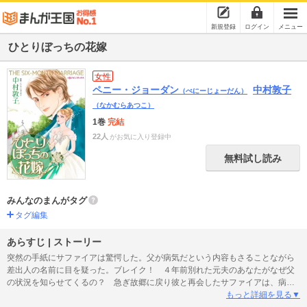
新規登録
ログイン
メニュー
ひとりぼっちの花嫁
女性
ペニー・ジョーダン
中村敦子
（ぺにーじょーだん）
（なかむらあつこ）
1巻
完結
22人
がお気に入り登録中
無料試し読み
みんなのまんがタグ
タグ編集
あらすじ | ストーリー
突然の手紙にサファイアは驚愕した。父が病気だという内容もさることながら
差出人の名前に目を疑った。ブレイク！ ４年前別れた元夫のあなたがなぜ父
の状況を知らせてくるの？ 急ぎ故郷に戻り彼と再会したサファイアは、病気
で父が長くないこと、父を安心させるため期間限定でもう一度結婚しないかと
もっと詳細を見る▼
告げられる。新婚初夜から私に指一本触れなかったあなたがなぜ今さら…！