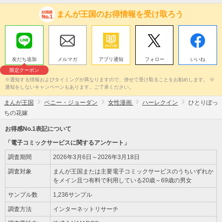
まんが王国のお得情報を受け取ろう
友だち追加
メルマガ
アプリ通知
フォロー
いいね
限定クーポン
※通知する情報およびタイミングが異なりますので、併せて受け取ることをお勧めします。 ※
通知をしないキャンペーンもあります。ご了承ください。
まんが王国
ペニー・ジョーダン
女性漫画
ハーレクイン
ひとりぼっ
ちの花嫁
お得感No.1表記について
「電子コミックサービスに関するアンケート」
調査期間
2026年3月6日～2026年3月18日
調査対象
まんが王国または主要電子コミックサービスのうちいずれか
をメイン且つ有料で利用している20歳～69歳の男女
サンプル数
1,236サンプル
調査方法
インターネットリサーチ