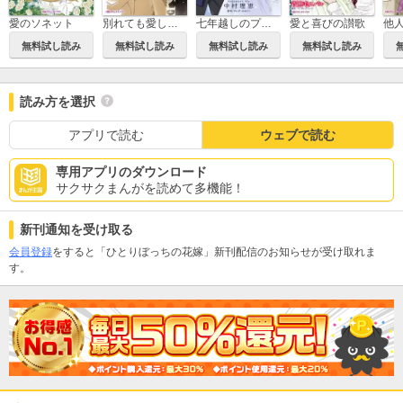
愛のソネット
別れても愛しくて
七年越しのプロポーズ
愛と喜びの讃歌
他
無料試し読み
無料試し読み
無料試し読み
無料試し読み
読み方を選択
アプリで読む
ウェブで読む
専用アプリのダウンロード
サクサクまんがを読めて多機能！
新刊通知を受け取る
会員登録
をすると「ひとりぼっちの花嫁」新刊配信のお知らせが受け取れま
す。