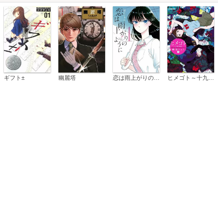
恋は雨上がりのように
ギフト±
幽麗塔
ヒメゴト～十九歳の制服～