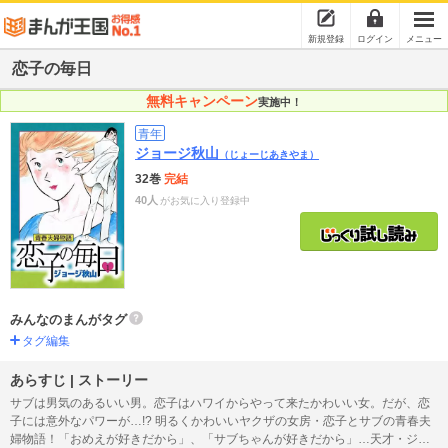
新規登録
ログイン
メニュー
恋子の毎日
無料キャンペーン
実施中！
青年
ジョージ秋山
（じょーじあきやま）
32巻
完結
40人
がお気に入り登録中
みんなのまんがタグ
タグ編集
あらすじ | ストーリー
サブは男気のあるいい男。恋子はハワイからやって来たかわいい女。だが、恋
子には意外なパワーが…!? 明るくかわいいヤクザの女房・恋子とサブの青春夫
婦物語！「おめえが好きだから」、「サブちゃんが好きだから」…天才・ジョ