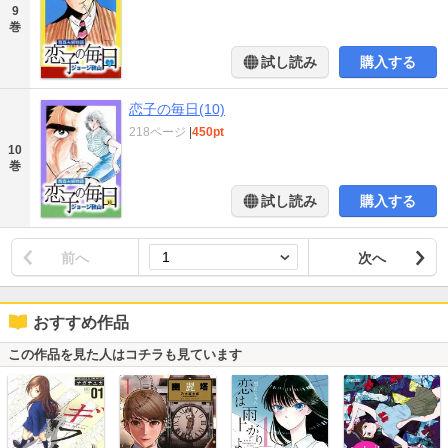
9
巻
試し読み
購入する
恋子の毎日(10)
218ページ
|
450pt
10
巻
試し読み
購入する
前へ
次へ
おすすめ作品
この作品を見た人はコチラも見ています