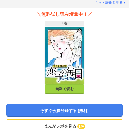
ージ秋山が愛をこめて贈る人間喜劇！ そのあまりの濃さに、『くどき屋ジョ
もっと詳細を見る▼
ー』で主役を喰うほどの人気を博した、ジョージ作品を代表する名悪役、毒薬
先生も登場するぞ！誰なんだよう！オリの名前を言ってみろ！
＼無料試し読み増量中！／
1巻
無料で読む
今すぐ会員登録する (無料)
まんがレポを見る
1件