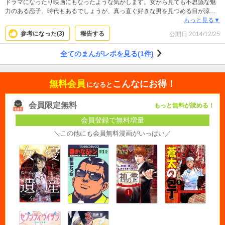
ドラマになったり映画にもなったような気がします。女から見ても不思議な魅
力のある恋子。時代もあるでしょうが、真っ直ぐ好きな男を見つめる目が涼し
くて美しい。ヤクザという悲しみが常に背中合わせにある環境で、彼女はどこ
もっと見る▼
までも屈託がない。彼女こそが任侠の人、かも知れないですね。
参考になった(
3
)
報告する
公開日:
2014/12/25
全てのまんがレポを見る(1件)
無料会員
こんなにお得！
になると
会員限定無料
もっと無料が読める！
会員登録で無料増量
＼この他にも会員無料漫画がいっぱい／