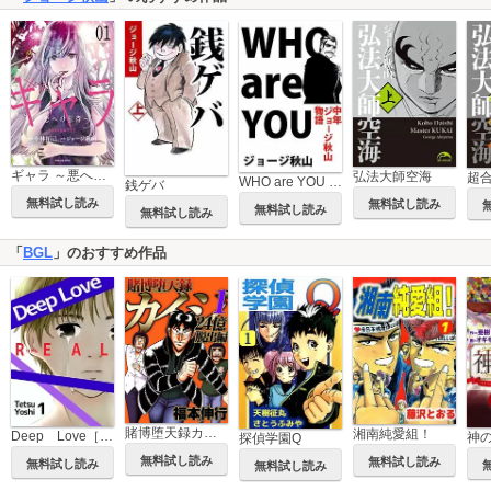
ギャラ ～悪への招待～
弘法大師空海
WHO are YOU 中年ジョ－ジ秋山物語
銭ゲバ
無料試し読み
無料試し読み
無料試し読み
無料試し読み
「
BGL
」のおすすめ作品
賭博堕天録カイジ 24億脱出編
湘南純愛組！
Deep Love［REAL]
神
探偵学園Q
無料試し読み
無料試し読み
無料試し読み
無料試し読み