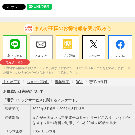
まんが王国のお得情報を受け取ろう
友だち追加
メルマガ
アプリ通知
フォロー
いいね
限定クーポン
※通知する情報およびタイミングが異なりますので、併せて受け取ることをお勧めします。 ※
通知をしないキャンペーンもあります。ご了承ください。
まんが王国
ジョージ秋山
青年漫画
BGL
恋子の毎日
お得感No.1表記について
「電子コミックサービスに関するアンケート」
調査期間
2026年3月6日～2026年3月18日
調査対象
まんが王国または主要電子コミックサービスのうちいずれか
をメイン且つ有料で利用している20歳～69歳の男女
サンプル数
1,236サンプル