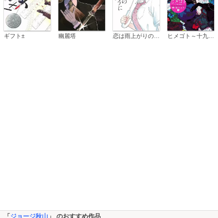
恋は雨上がりのように
ギフト±
幽麗塔
ヒメゴト～十九歳の制服～
「
ジョージ秋山
」 のおすすめ作品