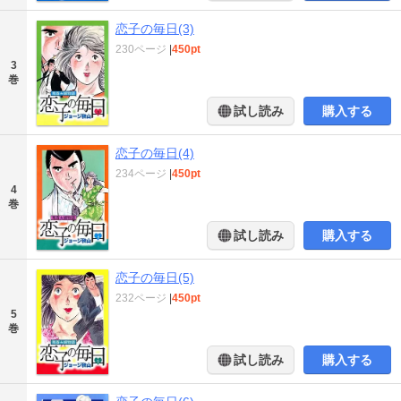
恋子の毎日(3)
230ページ
|
450pt
3
巻
試し読み
購入する
恋子の毎日(4)
234ページ
|
450pt
4
巻
試し読み
購入する
恋子の毎日(5)
232ページ
|
450pt
5
巻
試し読み
購入する