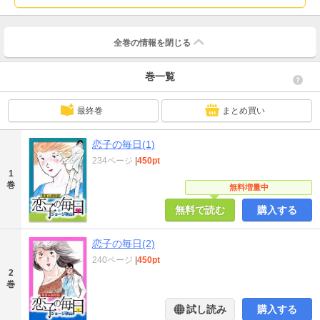
全巻の情報を
閉じる
巻一覧
最終巻
まとめ買い
恋子の毎日(1)
234ページ
|
450pt
1
巻
無料増量中
無料で読む
購入する
恋子の毎日(2)
240ページ
|
450pt
2
巻
試し読み
購入する