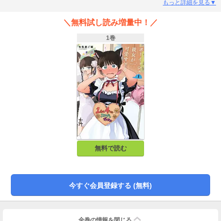
手。でも文化祭の日、あきらは猫耳メイドのコスプレをしていて――!?男友達
もっと詳細を見る▼
のような関係から付き合い始めた初々しい二人が織り成すボーイッシュヒロイ
ンラブコメ、第１巻。
＼無料試し読み増量中！／
1巻
無料で読む
今すぐ会員登録する (無料)
全巻の情報を
閉じる