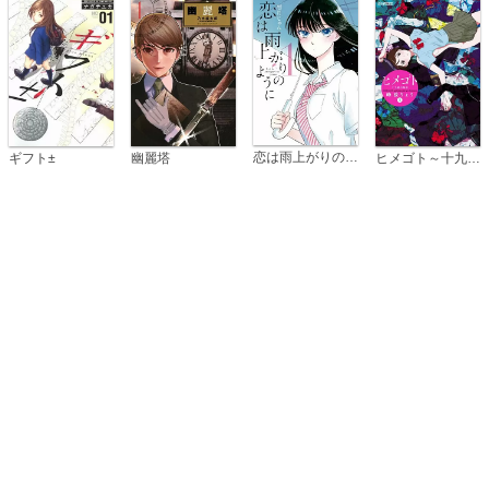
恋は雨上がりのように
ギフト±
幽麗塔
ヒメゴト～十九歳の制服～