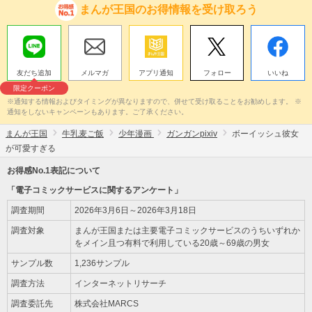
まんが王国のお得情報を受け取ろう
友だち追加
メルマガ
アプリ通知
フォロー
いいね
限定クーポン
※通知する情報およびタイミングが異なりますので、併せて受け取ることをお勧めします。 ※
通知をしないキャンペーンもあります。ご了承ください。
まんが王国
牛乳麦ご飯
少年漫画
ガンガンpixiv
ボーイッシュ彼女
が可愛すぎる
お得感No.1表記について
「電子コミックサービスに関するアンケート」
調査期間
2026年3月6日～2026年3月18日
調査対象
まんが王国または主要電子コミックサービスのうちいずれか
をメイン且つ有料で利用している20歳～69歳の男女
サンプル数
1,236サンプル
調査方法
インターネットリサーチ
調査委託先
株式会社MARCS