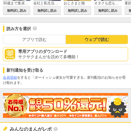
30歳まで童貞だと魔法使いになれるらしい
会社と私生活－オンとオフ－
おじさまと猫
オタクも恋も連鎖する
無料試し読み
無料試し読み
無料試し読み
無料試し読み
読み方を選択
アプリで読む
ウェブで読む
専用アプリのダウンロード
サクサクまんがを読めて多機能！
新刊通知を受け取る
会員登録
をすると「ボーイッシュ彼女が可愛すぎる」新刊配信のお知らせが受
け取れます。
みんなのまんがレポ