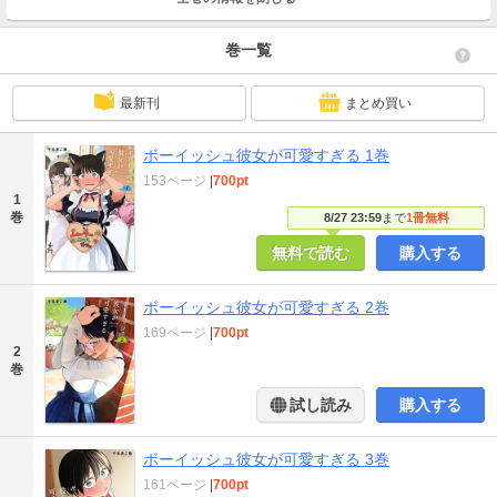
巻一覧
最新刊
まとめ買い
ボーイッシュ彼女が可愛すぎる 1巻
153ページ
|
700pt
1
巻
8/27 23:59
まで
1冊無料
無料で読む
購入する
ボーイッシュ彼女が可愛すぎる 2巻
169ページ
|
700pt
2
巻
試し読み
購入する
ボーイッシュ彼女が可愛すぎる 3巻
161ページ
|
700pt