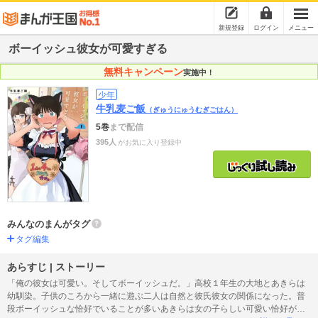
新規登録
ログイン
メニュー
ボーイッシュ彼女が可愛すぎる
無料キャンペーン
実施中！
少年
牛乳麦ご飯
（ぎゅうにゅうむぎごはん）
5巻
まで配信
395人
がお気に入り登録中
みんなのまんがタグ
タグ編集
あらすじ | ストーリー
「俺の彼女は可愛い。そしてボーイッシュだ。」高校１年生の大地とあきらは
幼馴染。子供のころから一緒に遊ぶ二人は自然と彼氏彼女の関係になった。普
段ボーイッシュな恰好でいることが多いあきらは女の子らしい可愛い恰好が苦