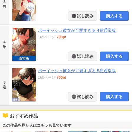
3
巻
試し読み
購入する
ボーイッシュ彼女が可愛すぎる 4巻通常版
169ページ
|
700pt
4
巻
試し読み
購入する
ボーイッシュ彼女が可愛すぎる 5巻通常版
169ページ
|
700pt
5
巻
試し読み
購入する
おすすめ作品
この作品を見た人はコチラも見ています