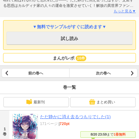
晴れて結ばれるのかと思われたが――。ただ静かに消え去ったはずが、交差す
る思惑はカルディナ家の人々の運命を激変させていく！解放の異世界ファンタ
ジー、第３巻！
もっと見る▼
▼無料でサンプルがすぐに読めます▼
試し読み
まんがレポ
10件
前の巻へ
次の巻へ
巻一覧
最新刊
まとめ買い
ただ静かに消え去るつもりでした(1)
171ページ
|
720pt
1
巻
8/20 23:59
まで
1冊無料