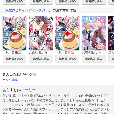
無料試し読み
無料試し読み
無料試し読み
無料試し読み
「
異世界ヒロインファンタジー
」 のおすすめ作品
千夜千食物語 ～敗国の姫ですが氷の皇子殿下がどうも溺愛してくれています～ 分冊版
元婚約者から逃げるため吸血伯爵に恋人のフリをお願いしたら、なぜか溺愛モードになりました
千夜千食物語 ～敗国の姫ですが氷の皇子殿下がどうも溺愛してくれています～
戦場の聖女 ～妹の代わりに公爵騎士に嫁ぐことになりましたが、今は幸せです～
無料試し読み
無料試し読み
無料試し読み
無料試し読み
みんなのまんがタグ
タグ編集
あらすじ|ストーリー
母の故郷、アネモネ島で私はひとりで生きてゆく――。伯爵令嬢の地位を捨て
て出奔したレティシア。母の実家を訪ね、思いもしなかった拒絶をうけるが
――。レティシア殺害に成功したと思い込む義母のイメルダ。我が世の春を満
喫するが――。美しき義妹のフィオナ。レティシアの婚約者だったセブランと