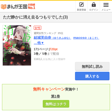
新規登録
ログイン
メニュー
ただ静かに消え去るつもりでした(3)
女性
週間女性ランキング
35位
結城芙由奈
macoso
（ゆうきふゆな）
（まこそ）
…他▼
171ページ
|
720pt
3巻
／ 5巻
まで配信
1163人
がお気に入り登録中
無料試し読み
購入する
無料キャンペーン
実施中！
第1巻
無料はコチラ