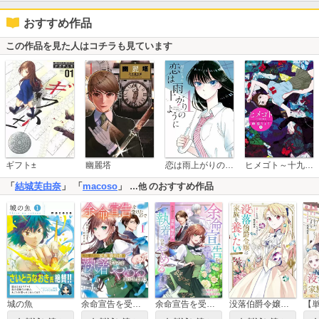
おすすめ作品
この作品を見た人はコチラも見ています
恋は雨上がりのように
ギフト±
幽麗塔
ヒメゴト～十九歳の制服～
「
結城芙由奈
」 「
macoso
」
のおすすめ作品
…他
城の魚
余命宣告を受けたので私を顧みない家族と婚約者に執着するのをやめることにしました
余命宣告を受けたので私を顧みない家族と婚約者に執着するのをやめることにしました（分冊版）
没落伯爵令嬢は家族を養いたい@COMIC