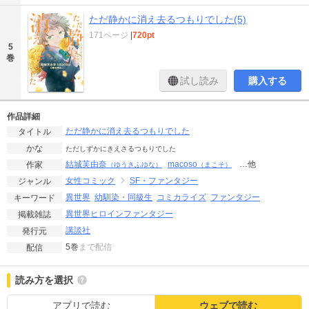
ただ静かに消え去るつもりでした(5)
171ページ
|
720pt
5
巻
試し読み
購入する
作品詳細
ただ静かに消え去るつもりでした
タイトル
かな
ただしずかにきえさるつもりでした
結城芙由奈
macoso
…他
作家
（ゆうきふゆな）
（まこそ）
女性コミック
SF・ファンタジー
ジャンル
異世界
幼馴染・同級生
コミカライズ
ファンタジー
キーワード
異世界ヒロインファンタジー
掲載雑誌
講談社
発行元
5巻
まで配信
配信
読み方を選択
アプリで読む
ウェブで読む