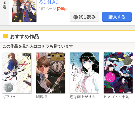
ろし付き】
2
巻
167ページ
|
740pt
試し読み
購入する
おすすめ作品
この作品を見た人はコチラも見ています
恋は雨上がりのように
ギフト±
幽麗塔
ヒメゴト～十九歳の制服～