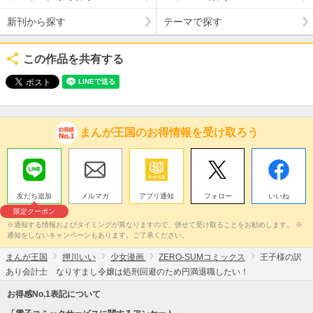
新刊から探す
テーマで探す
この作品を共有する
まんが王国のお得情報を受け取ろう
友だち追加
メルマガ
アプリ通知
フォロー
いいね
限定クーポン
※通知する情報およびタイミングが異なりますので、併せて受け取ることをお勧めします。 ※
通知をしないキャンペーンもあります。ご了承ください。
まんが王国
押川いい
少女漫画
ZERO-SUMコミックス
王子様の訳
あり会計士 なりすまし令嬢は処刑回避のため円満退職したい！
お得感No.1表記について