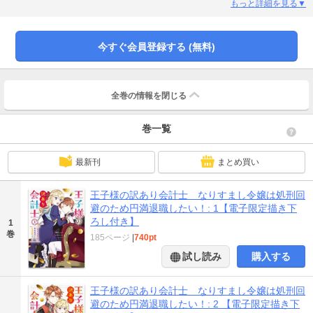
だ子どもを捜していると聞き――。それって私ですよね？ まさか、見つかった
もっと詳細を見る▼
ら処刑ですか!? 死にたくないので絶対にバレないうちに、王子の会計係はやめ
てみせます!!
今すぐ会員登録する (無料)
全巻の情報を
閉じる
巻一覧
最新刊
まとめ買い
王子様の訳あり会計士 なりすまし令嬢は処刑回
避のため円満退職したい！: 1【電子限定描き下
ろし付き】
1
巻
185ページ
|
740pt
試し読み
購入する
王子様の訳あり会計士 なりすまし令嬢は処刑回
避のため円満退職したい！: 2 【電子限定描き下