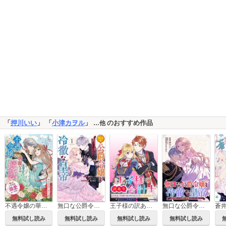
「
押川いい
」 「
小津カヲル
」
のおすすめ作品
…他
不遇令嬢の華麗なる逆転 ～待っていたのは溺愛ルート!?～ アンソロジーコミック
無口な公爵令嬢と冷徹な皇帝 ～前世拾った子供が皇帝になっていました～
王子様の訳あり会計士 なりすまし令嬢は処刑回避のため円満退職したい！ 【連載版】
無口な公爵令嬢と冷徹な皇帝～前世拾った子供が皇帝になっていました～ 連載版
無料試し読み
無料試し読み
無料試し読み
無料試し読み