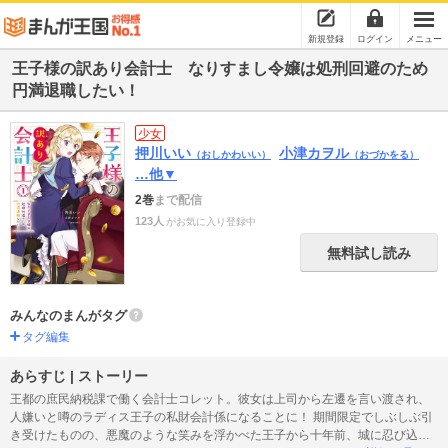
新規登録
ログイン
メニュー
王子様の訳あり会計士 なりすまし令嬢は処刑回避のため
円満退職したい！
少女
押川いい
小津カヲル
（おしかわいい）
（おづかをる）
…他▼
2巻
まで配信
123人
がお気に入り登録中
無料試し読み
みんなのまんがタグ
タグ編集
あらすじ | ストーリー
王都の庶民納税課で働く会計士コレット。彼女は上司から左遷を言い渡され、
人嫌いと噂のラディス王子の私財会計係になることに！ 期間限定でしぶしぶ引
き受けたものの、悪魔のような笑みを浮かべた王子から十年前、城に忍び込ん