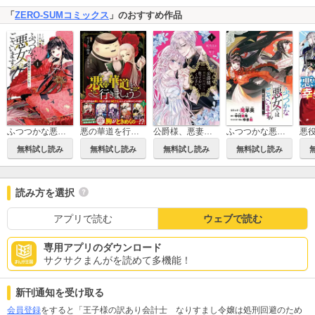
「
ZERO-SUMコミックス
」のおすすめ作品
ふつつかな悪女ではございますが ～雛宮蝶鼠とりかえ伝～
悪の華道を行きましょう【コミックス版】
公爵様、悪妻の私はもう放っておいてください
ふつつかな悪女ではございますが ～雛宮蝶鼠とりかえ伝～ 連載版
無料試し読み
無料試し読み
無料試し読み
無料試し読み
読み方を選択
アプリで読む
ウェブで読む
専用アプリのダウンロード
サクサクまんがを読めて多機能！
新刊通知を受け取る
会員登録
をすると「王子様の訳あり会計士 なりすまし令嬢は処刑回避のため