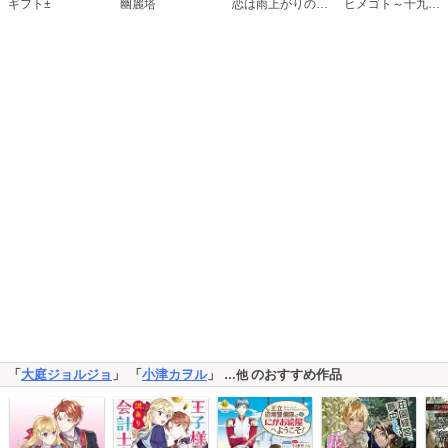
恋は雨上がりのように
ギフト±
幽麗塔
ヒメゴト～十九歳の制服～
「
大庭ジョルジョ
」 「
小津カヲル
」
のおすすめ作品
…他