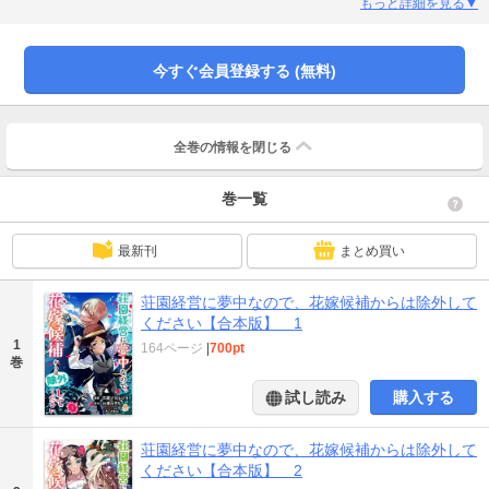
とするが失敗。それどころか正体不明の花嫁候補を見極めるために、検分役の
もっと詳細を見る▼
使者までやってくることになってしまう。これからも一生領地で農業ライフを
満喫していきたいライラは、王子の花嫁候補から除外してもらうため頑張るの
だが……長靴と麦わら帽子を愛する地味男爵令嬢が、恋を振りきるつもりが振
今すぐ会員登録する (無料)
り回される王道恋愛物語。【合本版限定 キャラデザ公開！】※本作品は『荘園
経営に夢中なので、花嫁候補からは除外してください』第1巻～6巻を収録した
合本版です。
全巻の情報を
閉じる
巻一覧
最新刊
まとめ買い
荘園経営に夢中なので、花嫁候補からは除外して
ください【合本版】 1
1
164ページ
|
700pt
巻
試し読み
購入する
荘園経営に夢中なので、花嫁候補からは除外して
ください【合本版】 2