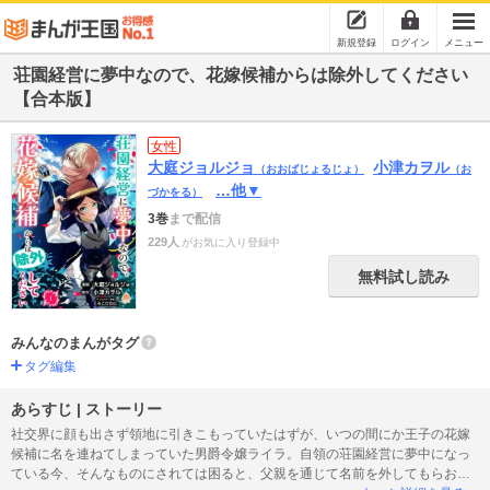
新規登録
ログイン
メニュー
荘園経営に夢中なので、花嫁候補からは除外してください
【合本版】
女性
大庭ジョルジョ
小津カヲル
（おおばじょるじょ）
（お
…他▼
づかをる）
3巻
まで配信
229人
がお気に入り登録中
無料試し読み
みんなのまんがタグ
タグ編集
あらすじ | ストーリー
社交界に顔も出さず領地に引きこもっていたはずが、いつの間にか王子の花嫁
候補に名を連ねてしまっていた男爵令嬢ライラ。自領の荘園経営に夢中になっ
ている今、そんなものにされては困ると、父親を通じて名前を外してもらおう