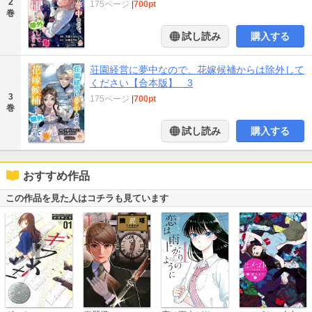
2
175ページ
|
700pt
巻
試し読み
購入する
荘園経営に夢中なので、花嫁候補からは除外して
ください【合本版】 3
3
175ページ
|
700pt
巻
試し読み
購入する
おすすめ作品
この作品を見た人はコチラも見ています