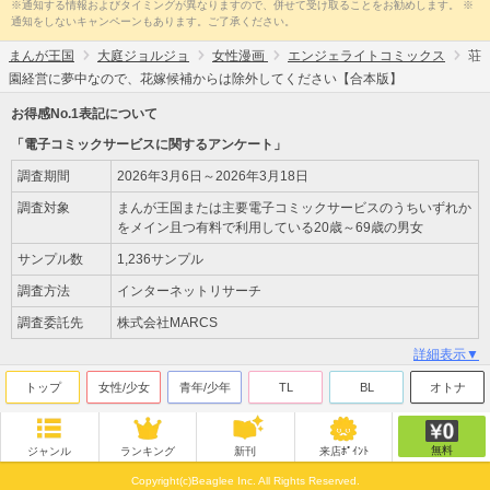
※通知する情報およびタイミングが異なりますので、併せて受け取ることをお勧めします。 ※
通知をしないキャンペーンもあります。ご了承ください。
まんが王国
大庭ジョルジョ
女性漫画
エンジェライトコミックス
荘
園経営に夢中なので、花嫁候補からは除外してください【合本版】
お得感No.1表記について
「電子コミックサービスに関するアンケート」
調査期間
2026年3月6日～2026年3月18日
調査対象
まんが王国または主要電子コミックサービスのうちいずれか
をメイン且つ有料で利用している20歳～69歳の男女
サンプル数
1,236サンプル
調査方法
インターネットリサーチ
調査委託先
株式会社MARCS
詳細表示▼
トップ
女性/少女
青年/少年
TL
BL
オトナ
無料
ジャンル
ランキング
新刊
来店ﾎﾟｲﾝﾄ
Copyright(c)Beaglee Inc. All Rights Reserved.