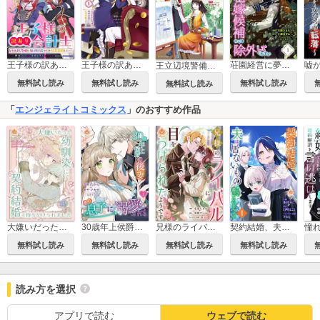
荘園経営に夢中なので、花嫁候補からは除外してください
王子様の訳あり会計士 なりすまし令嬢は処刑回避のため円満退職したい！ 【連載版】
王子様の訳あり会計士 なりすまし令嬢は処刑回避のため円満退職したい！
王立辺境警備隊にがお絵屋へようこそ！
無料試し読み
無料試し読み
無料試し読み
無料試し読み
「
エンジェライトコミックス
」のおすすめ作品
大嫌いだった幼馴染に、契約結婚を持ちかけられました【合本版】
30歳年上侯爵の後妻のはずがその息子に溺愛される【合本版】
兄様のライバルに目をつけられたようです【合本版】
契約結婚、夫は居ないものとして扱っていいそうです【合本版】
無料試し読み
無料試し読み
無料試し読み
無料試し読み
読み方を選択
アプリで読む
ウェブで読む