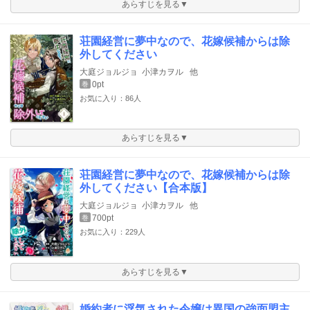
あらすじを見る▼
荘園経営に夢中なので、花嫁候補からは除
外してください
大庭ジョルジョ
小津カヲル
他
0pt
巻
お気に入り：86人
あらすじを見る▼
荘園経営に夢中なので、花嫁候補からは除
外してください【合本版】
大庭ジョルジョ
小津カヲル
他
700pt
巻
お気に入り：229人
あらすじを見る▼
婚約者に浮気された令嬢は異国の強面盟主