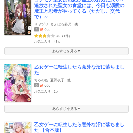
追放された聖女の食堂には、今日も溺愛の
魔王と忍者がやってくる（ただし、交代
で）～
サヤヅリ
まえばる蒔乃
他
完
0pt
巻
3.0
（1件）
お気に入り：43人
あらすじを見る▼
乙女ゲーに転生したら意外な沼に落ちまし
た
ちゃのあ
夏野夜子
他
完
0pt
巻
お気に入り：2人
あらすじを見る▼
乙女ゲーに転生したら意外な沼に落ちまし
た 【合本版】