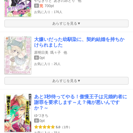
やなぎりと
あきのみどり
他
完
700pt
巻
お気に入り：176人
あらすじを見る▼
大嫌いだった幼馴染に、契約結婚を持ちか
けられました
原明日美
瑪々子
他
0pt
巻
お気に入り：25人
あらすじを見る▼
あと3秒待ってやる！傲慢王子は元婚約者に
謝罪を要求します～え？俺が悪いんです
か？～
ゆづきち
0pt
巻
5.0
（1件）
お気に入り：33人