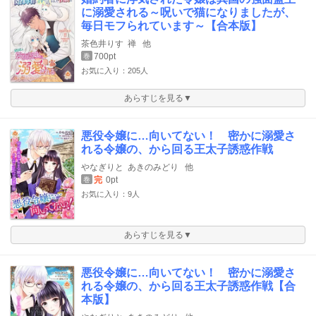
に溺愛される～呪いで猫になりましたが、
毎日モフられています～【合本版】
茶色井りす
禅
他
700pt
巻
お気に入り：205人
あらすじを見る▼
悪役令嬢に…向いてない！ 密かに溺愛さ
れる令嬢の、から回る王太子誘惑作戦
やなぎりと
あきのみどり
他
完
0pt
巻
お気に入り：9人
あらすじを見る▼
悪役令嬢に…向いてない！ 密かに溺愛さ
れる令嬢の、から回る王太子誘惑作戦【合
本版】