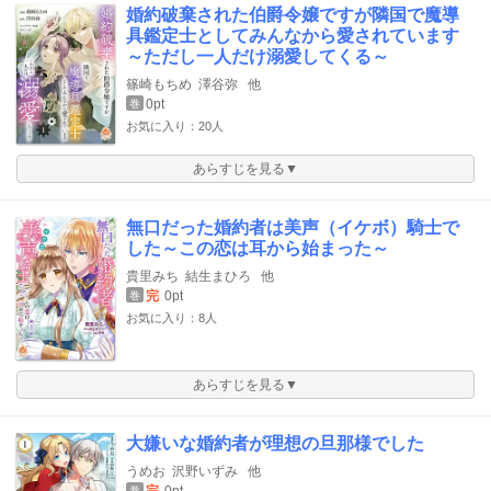
婚約破棄された伯爵令嬢ですが隣国で魔導
具鑑定士としてみんなから愛されています
～ただし一人だけ溺愛してくる～
篠崎もちめ
澤谷弥
他
0pt
巻
お気に入り：20人
あらすじを見る▼
無口だった婚約者は美声（イケボ）騎士で
した～この恋は耳から始まった～
貴里みち
結生まひろ
他
完
0pt
巻
お気に入り：8人
あらすじを見る▼
大嫌いな婚約者が理想の旦那様でした
うめお
沢野いずみ
他
完
0pt
巻