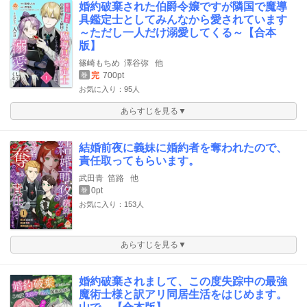
婚約破棄された伯爵令嬢ですが隣国で魔導
具鑑定士としてみんなから愛されています
～ただし一人だけ溺愛してくる～【合本
版】
篠崎もちめ
澤谷弥
他
完
700pt
巻
お気に入り：95人
あらすじを見る▼
結婚前夜に義妹に婚約者を奪われたので、
責任取ってもらいます。
武田青
笛路
他
0pt
巻
お気に入り：153人
あらすじを見る▼
婚約破棄されまして、この度失踪中の最強
魔術士様と訳アリ同居生活をはじめます。