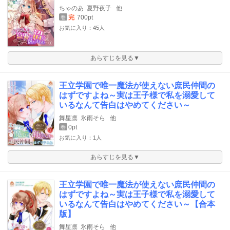
ちゃのあ
夏野夜子
他
完
700pt
巻
お気に入り：45人
あらすじを見る▼
王立学園で唯一魔法が使えない庶民仲間の
はずですよね～実は王子様で私を溺愛して
いるなんて告白はやめてください～
舞星凛
氷雨そら
他
0pt
巻
お気に入り：1人
あらすじを見る▼
王立学園で唯一魔法が使えない庶民仲間の
はずですよね～実は王子様で私を溺愛して
いるなんて告白はやめてください～【合本
版】
舞星凛
氷雨そら
他