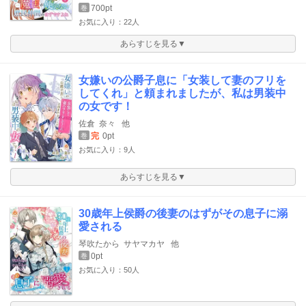
700pt
巻
お気に入り：22人
あらすじを見る▼
女嫌いの公爵子息に「女装して妻のフリを
してくれ」と頼まれましたが、私は男装中
の女です！
佐倉
奈々
他
完
0pt
巻
お気に入り：9人
あらすじを見る▼
30歳年上侯爵の後妻のはずがその息子に溺
愛される
琴吹たから
サヤマカヤ
他
0pt
巻
お気に入り：50人