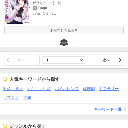
代野しろ
こう
他
700pt
巻
お気に入り：7人
あらすじを見る▼
前へ
次へ
人気キーワードから探す
出産・育児
くらし・生活
バイオレンス
愛憎劇
ミステリー
ラブコメ
学園
キーワード一覧
ジャンルから探す