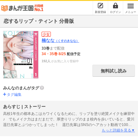
新規登録
ログイン
メニュー
恋するリップ・ティント 分冊版
少女
楠なな
（くすのきなな）
33巻
まで配信
34・35巻 8/25
配信予定
192人
がお気に入り登録中
無料試し読み
みんなのまんがタグ
タグ編集
あらすじ | ストーリー
高校1年生の都本あこはカワイくなるために、リップを塗り絶賛メイクを練習中
♪ でもメイク力はまだまだで、厚塗りリップのまま校内を歩いていると、愛川
遥巳先輩とぶつかってしまった！ 遥巳先輩はSNSのヘアカット動画で100万
回再生されるほどの超絶イケメン！ なのにその遥巳先輩にぶつかり、服にキ
もっと詳細を見る▼
スマークをつけてしまう始末…。あこは謝ろうとしますが、その服を脱いだ遥