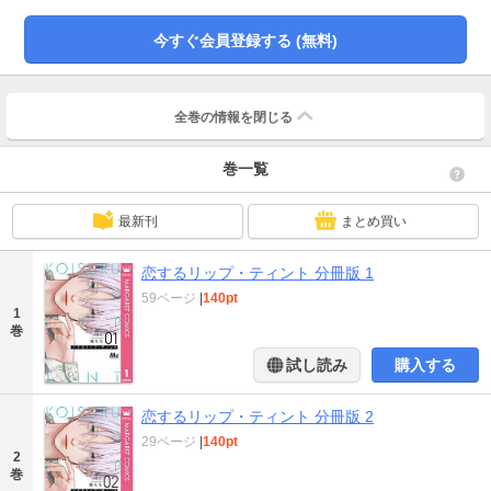
巳先輩から「その服いらないから捨てておいて」と冷徹に言われてしまいま
す。最悪な出会いから始まった2人。先に動き出したのはあこからのようです
今すぐ会員登録する (無料)
が…？ ※このコミックスは『恋するリップ・ティント』1巻1話と同じ内容で
す。重複購入にご注意ください。
全巻の情報を
閉じる
巻一覧
最新刊
まとめ買い
恋するリップ・ティント 分冊版 1
59ページ
|
140pt
1
巻
試し読み
購入する
恋するリップ・ティント 分冊版 2
29ページ
|
140pt
2
巻