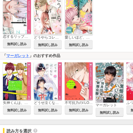
恋するリップ・ティント
どうやらコレが恋らしい【分冊版】
愛しいほど、笑っとけ【分冊版】
無料試し読み
無料試し読み
無料試し読み
「
マーガレット
」のおすすめ作品
矢神くんは、今日もイジワル。
どうせ泣くなら恋がいい
不可抗力のI LOVE YOU
マーガレット
無料試し読み
無料試し読み
無料試し読み
無料試し読み
読み方を選択