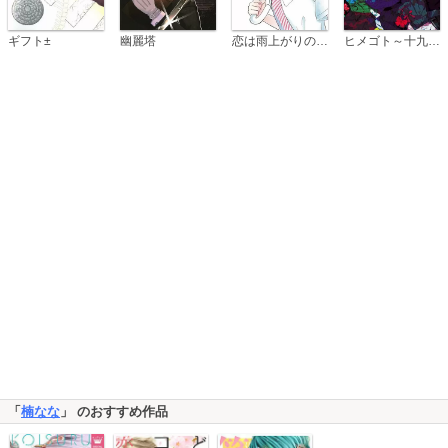
恋は雨上がりのように
ギフト±
幽麗塔
ヒメゴト～十九歳の制服～
「
楠なな
」 のおすすめ作品