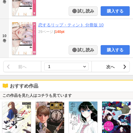
巻
試し読み
購入する
恋するリップ・ティント 分冊版 10
29ページ
|
140pt
10
巻
試し読み
購入する
前へ
次へ
おすすめ作品
この作品を見た人はコチラも見ています