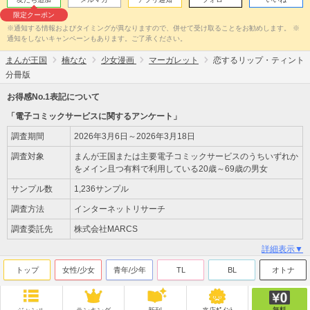
限定クーポン
※通知する情報およびタイミングが異なりますので、併せて受け取ることをお勧めします。 ※
通知をしないキャンペーンもあります。ご了承ください。
まんが王国
楠なな
少女漫画
マーガレット
恋するリップ・ティント
分冊版
お得感No.1表記について
「電子コミックサービスに関するアンケート」
調査期間
2026年3月6日～2026年3月18日
調査対象
まんが王国または主要電子コミックサービスのうちいずれか
をメイン且つ有料で利用している20歳～69歳の男女
サンプル数
1,236サンプル
調査方法
インターネットリサーチ
調査委託先
株式会社MARCS
詳細表示▼
トップ
女性/少女
青年/少年
TL
BL
オトナ
無料