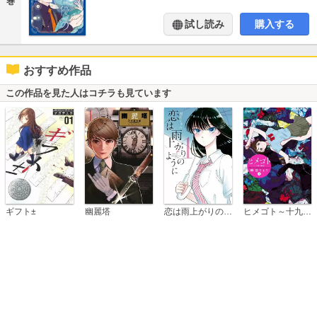
巻
試し読み
購入する
おすすめ作品
この作品を見た人はコチラも見ています
恋は雨上がりのように
ギフト±
幽麗塔
ヒメゴト～十九歳の制服～