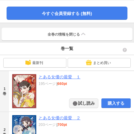
りは持ち前の演技力を武器にメープルとともに戦前の時代を生き抜くことにな
って...!?戦前の東京にタイムスリップしてしまった不運体質の男女が織りなす、
生還婚姻譚!!
今すぐ会員登録する (無料)
全巻の情報を
閉じる
巻一覧
最新刊
まとめ買い
とある女優の最愛 １
195ページ
|
660pt
1
巻
試し読み
購入する
とある女優の最愛 ２
203ページ
|
700pt
2