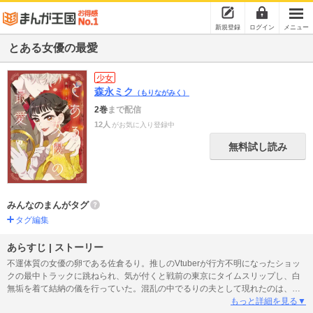
新規登録
ログイン
メニュー
とある女優の最愛
少女
森永ミク
（もりながみく）
2巻
まで配信
12人
がお気に入り登録中
無料試し読み
みんなのまんがタグ
タグ編集
あらすじ | ストーリー
不運体質の女優の卵である佐倉るり。推しのVtuberが行方不明になったショッ
クの最中トラックに跳ねられ、気が付くと戦前の東京にタイムスリップし、白
無垢を着て結納の儀を行っていた。混乱の中でるりの夫として現れたのは、な
んと行方不明である推しのVtuber・佐久良メープル。元の時代に戻るべく、る
もっと詳細を見る▼