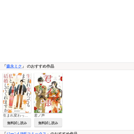
「
森永ミク
」 のおすすめ作品
生まれ変わってもまた、私と結婚してくれますか
君ノ声
無料試し読み
無料試し読み
「
ジーンLINEコミックス
」のおすすめ作品