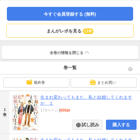
今すぐ会員登録する (無料)
まんがレポを見る
13件
全巻の情報を
閉じる
巻一覧
最終巻
まとめ買い
生まれ変わってもまた、私と結婚してくれます
か １
1
173ページ
|
600pt
巻
試し読み
購入する
生まれ変わってもまた、私と結婚してくれます