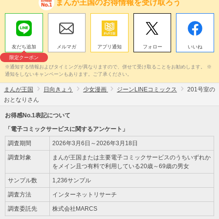
まんが王国のお得情報を受け取ろう
友だち追加
メルマガ
アプリ通知
フォロー
いいね
限定クーポン
※通知する情報およびタイミングが異なりますので、併せて受け取ることをお勧めします。 ※
通知をしないキャンペーンもあります。ご了承ください。
まんが王国
日向きょう
少女漫画
ジーンLINEコミックス
201号室の
おとなりさん
お得感No.1表記について
「電子コミックサービスに関するアンケート」
調査期間
2026年3月6日～2026年3月18日
調査対象
まんが王国または主要電子コミックサービスのうちいずれか
をメイン且つ有料で利用している20歳～69歳の男女
サンプル数
1,236サンプル
調査方法
インターネットリサーチ
調査委託先
株式会社MARCS