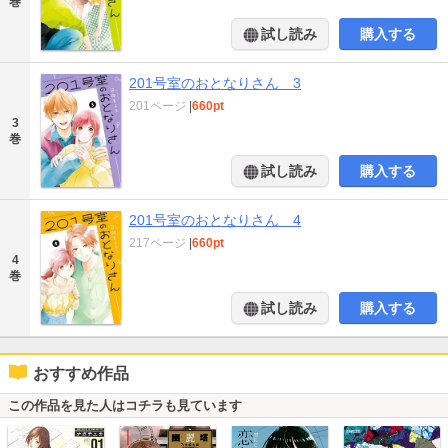
巻
試し読み
購入する
201号室のおとなりさん 3
201ページ
|
660pt
3
巻
試し読み
購入する
201号室のおとなりさん 4
217ページ
|
660pt
4
巻
試し読み
購入する
おすすめ作品
この作品を見た人はコチラも見ています