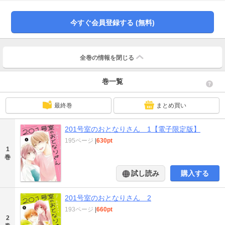
話する流れになって…！？小さなアパートでゆっくり育むご近所ラブストーリ
ー。
今すぐ会員登録する (無料)
全巻の情報を
閉じる
巻一覧
最終巻
まとめ買い
201号室のおとなりさん 1【電子限定版】
195ページ
|
630pt
1
巻
試し読み
購入する
201号室のおとなりさん 2
193ページ
|
660pt
2