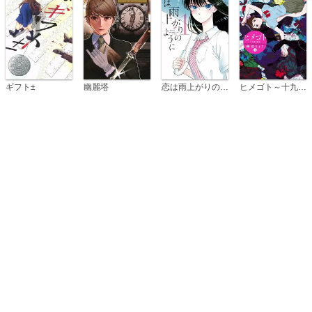
恋は雨上がりのように
ギフト±
幽麗塔
ヒメゴト～十九歳の制服～