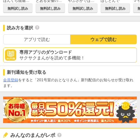
ぼんくら陰陽師の鬼嫁
とある女優の最愛
やぶさかではございません
ほしとんで
マ
無料試し読み
無料試し読み
無料試し読み
無料試し読み
読み方を選択
アプリで読む
ウェブで読む
専用アプリのダウンロード
サクサクまんがを読めて多機能！
新刊通知を受け取る
会員登録
をすると「201号室のおとなりさん」新刊配信のお知らせが受け取れ
ます。
みんなのまんがレポ