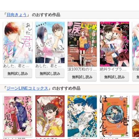
「
日向きょう
」 のおすすめ作品
あした、君と恋を知る
あした、君と恋を知る【単話】
涙100万粒のリアル いじめがはじまるとき
絶叫ライブラリー 恐怖のコイバナ
無料試し読み
無料試し読み
無料試し読み
無料試し読み
「
ジーンLINEコミックス
」のおすすめ作品