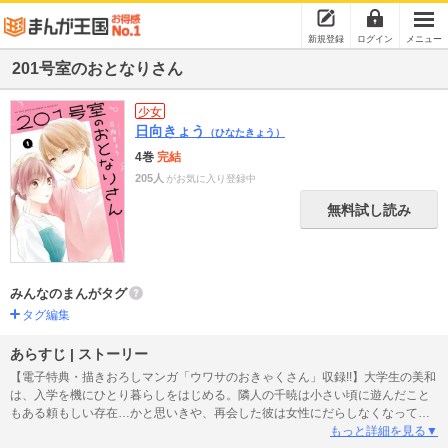
新規登録
ログイン
メニュー
201号室のおとなりさん
少女
日向きょう
（ひなたきょう）
4巻
完結
205人
がお気に入り登録中
無料試し読み
みんなのまんがタグ
タグ編集
あらすじ | ストーリー
【電子特典・描きおろしマンガ「ウワサのおきゃくさん」収録!!】大学生の美和
は、入学を機にひとり暮らしをはじめる。隣人の千暁は小さい頃に遊んだこと
もある頼もしい存在…かと思いきや、再会した彼は女性にだらしなくなってい
た上に生活能力ゼロの大人になっていた！しかもなぜか美和が千暁の食事を世
もっと詳細を見る▼