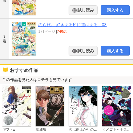
巻
試し読み
購入する
のら旅。 好きある所に道はある 03
171ページ
|
740pt
3
巻
試し読み
購入する
おすすめ作品
この作品を見た人はコチラも見ています
恋は雨上がりのように
ギフト±
幽麗塔
ヒメゴト～十九歳の制服～