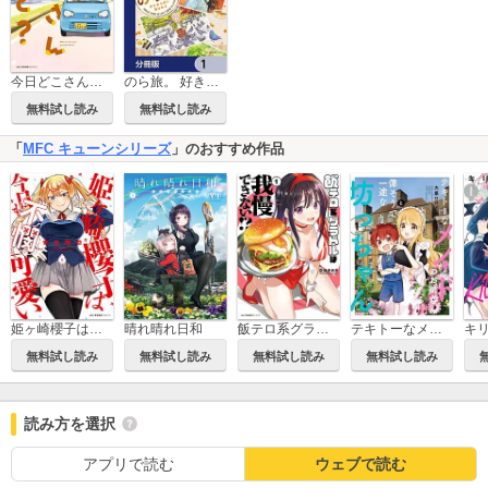
今日どこさん行くと？
のら旅。 好きある所に道はある【分冊版】
無料試し読み
無料試し読み
「
MFC キューンシリーズ
」のおすすめ作品
飯テロ系グラドルは我慢できない！？
テキトーなメイドのお姉さんと偉そうで一途な坊っちゃん
姫ヶ崎櫻子は今日も不憫可愛い
晴れ晴れ日和
無料試し読み
無料試し読み
無料試し読み
無料試し読み
読み方を選択
アプリで読む
ウェブで読む