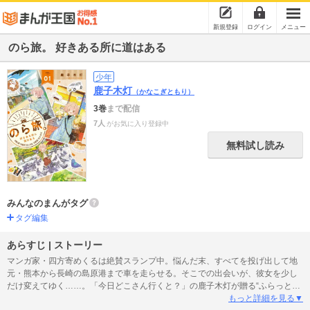
新規登録
ログイン
メニュー
のら旅。 好きある所に道はある
少年
鹿子木灯
（かなこぎともり）
3巻
まで配信
7人
がお気に入り登録中
無料試し読み
みんなのまんがタグ
タグ編集
あらすじ | ストーリー
マンガ家・四方寄めくるは絶賛スランプ中。悩んだ末、すべてを投げ出して地
元・熊本から長崎の島原港まで車を走らせる。そこでの出会いが、彼女を少し
だけ変えてゆく……。「今日どこさん行くと？」の鹿子木灯が贈る“ふらっとの
ら旅”コミック！
もっと詳細を見る▼