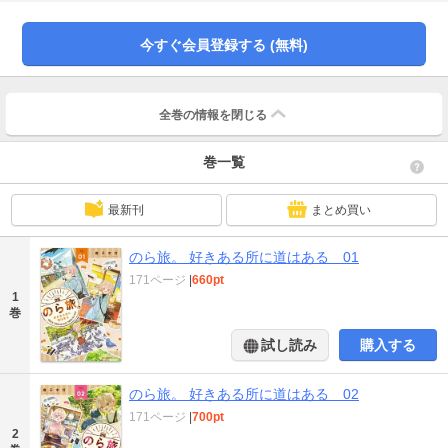
今すぐ会員登録する (無料)
全巻の情報を
閉じる
巻一覧
最新刊
まとめ買い
のら旅。 好きある所に道はある 01
171ページ
|
660pt
1
巻
試し読み
購入する
のら旅。 好きある所に道はある 02
171ページ
|
700pt
2