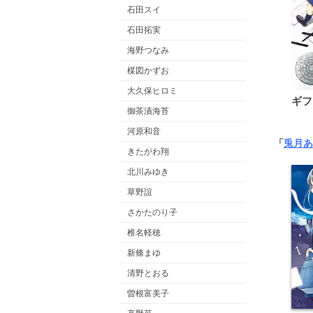
石田スイ
石田拓実
海野つなみ
楳図かずお
大久保ヒロミ
ギフ
御茶漬海苔
河原和音
「
兎月あ
きたがわ翔
北川みゆき
草野誼
さかたのり子
椎名軽穂
新條まゆ
清野とおる
曽根富美子