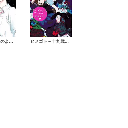
恋は雨上がりのように
ヒメゴト～十九歳の制服～