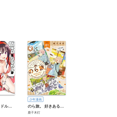
少年漫画
飯テロ系グラドルは我慢できない！？
のら旅。 好きある所に道はある
鹿子木灯