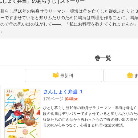
んしょく弁当」のあらすじ | ストーリー
り暮らし歴10年の独身サラリーマン・鳴海は母を亡くした従妹ふたりと
リーですませていると知りふたりのために鳴海は料理を作ることに。鳴
もので母の思い出の味がして――。「私にお料理を教えてくれませんか」
語。
巻一覧
最新刊
さんしょく弁当 １
179ページ |
640pt
ひとり暮らし歴10年の独身サラリーマン・鳴海は母を
段の食事はデリバリーですませていると知りふたりのた
従妹たちの亡き母から教わったもので母の思い出の味が
母の味が心をつなぐ。心温まる料理×家族の物語。