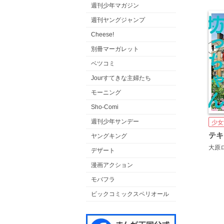
週刊少年マガジン
週刊ヤングジャンプ
Cheese!
別冊マーガレット
ベツコミ
Jourすてきな主婦たち
モーニング
Sho-Comi
週刊少年サンデー
少女
ヤングキング
大原
デザート
漫画アクション
モバフラ
ビックコミックスペリオール