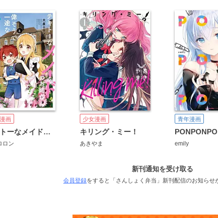
漫画
少女漫画
青年漫画
テキトーなメイドのお姉さんと偉そうで一途な坊っちゃん
キリング・ミー！
PONPONP
ロロン
あきやま
emily
新刊通知を受け取る
会員登録
をすると「さんしょく弁当」新刊配信のお知らせ