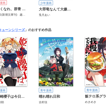
漫画
少年漫画
いなくなれ、群青 Fragile Light of Pistol Star
大罪竜なんて大嫌い！
裕(新潮文庫刊)
越島はぐ
兎月あい
兎月あい
 キューンシリーズ
」のおすすめ作品
青年漫画
漫画
青年漫画
姫ヶ崎櫻子は今日も不憫可愛い
晴れ晴れ日和
めきめき
剛助
吉村佳