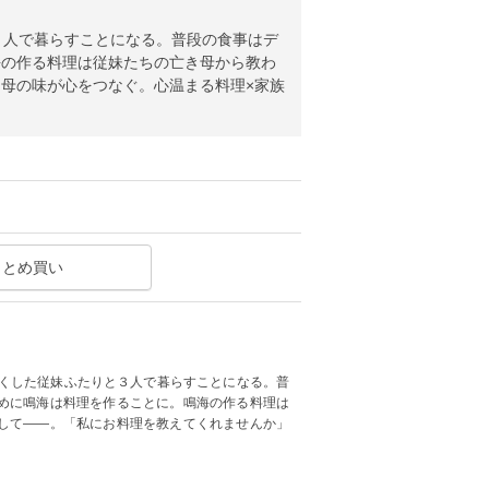
３人で暮らすことになる。普段の食事はデ
海の作る料理は従妹たちの亡き母から教わ
母の味が心をつなぐ。心温まる料理×家族
まとめ買い
亡くした従妹ふたりと３人で暮らすことになる。普
めに鳴海は料理を作ることに。鳴海の作る料理は
して――。「私にお料理を教えてくれませんか」