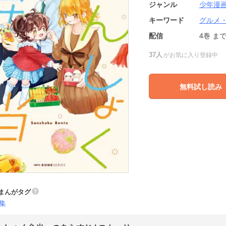
ジャンル
少年漫
キーワード
グルメ
配信
4巻
ま
37人
がお気に入り登録中
無料試し読み
まんがタグ
集