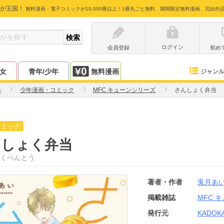
が王国！
無料漫画・電子コミックが10,000冊以上！1冊丸ごと無料、期間限定無料漫画、完結作
ログイン
会員登録
初め
少女
青年/少年
無料漫画
ジャン
い
少年漫画・コミック
MFC キューンシリーズ
さんしょく弁当
コミック
んしょく弁当
くべんとう
著者・作者
兎月あ
掲載雑誌
MFC 
発行元
KADOK