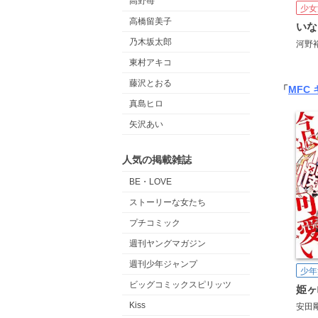
高野苺
少女
高橋留美子
乃木坂太郎
河野
東村アキコ
藤沢とおる
「
MFC
真島ヒロ
矢沢あい
人気の掲載雑誌
BE・LOVE
ストーリーな女たち
プチコミック
週刊ヤングマガジン
週刊少年ジャンプ
少年
ビッグコミックスピリッツ
Kiss
安田