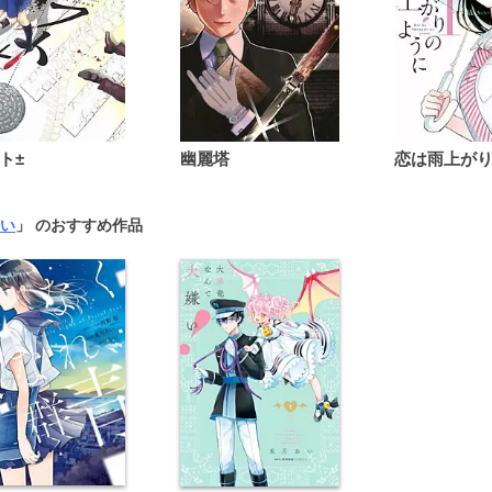
ト±
幽麗塔
い
」 のおすすめ作品