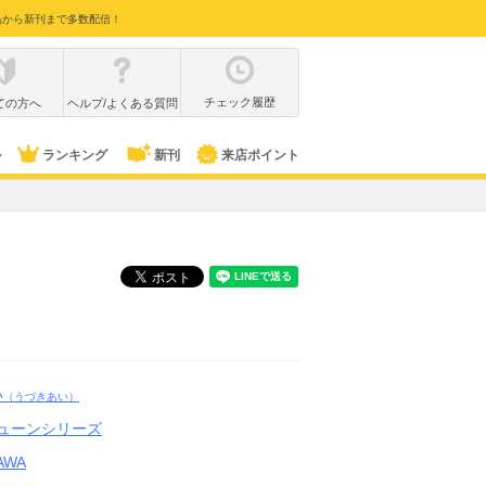
品から新刊まで多数配信！
チェック履歴
ての方へ
ヘルプ/よくある質問
ル
ランキング
新刊
来店ポイント
い
（うづきあい）
キューンシリーズ
AWA