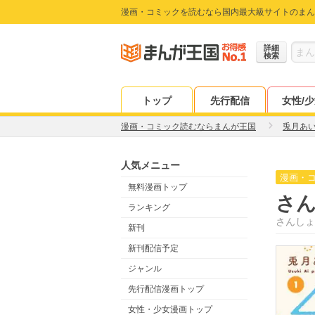
漫画・コミックを読むなら国内最大級サイトのまん
詳細
検索
トップ
先行配信
女性/
漫画・コミック読むならまんが王国
兎月あ
人気メニュー
漫画・
無料漫画トップ
さ
ランキング
さんしょ
新刊
新刊配信予定
ジャンル
先行配信漫画トップ
女性・少女漫画トップ