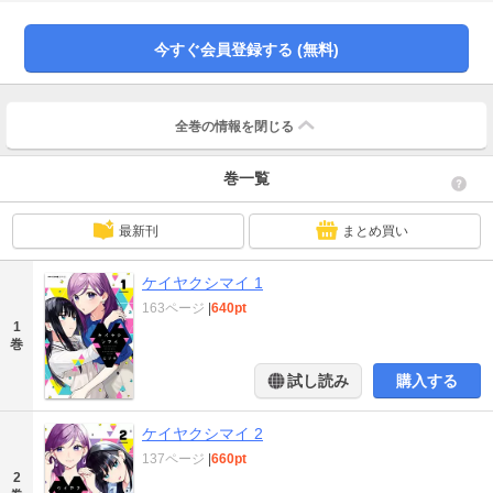
今すぐ会員登録する (無料)
全巻の情報を
閉じる
巻一覧
最新刊
まとめ買い
ケイヤクシマイ 1
163ページ
|
640pt
1
巻
試し読み
購入する
ケイヤクシマイ 2
137ページ
|
660pt
2