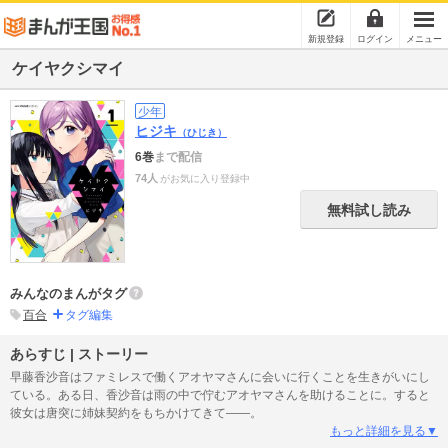
新規登録
ログイン
メニュー
ケイヤクシマイ
少年
ヒジキ
（ひじき）
6巻
まで配信
74人
がお気に入り登録中
無料試し読み
みんなのまんがタグ
百合
タグ編集
あらすじ | ストーリー
早藤香沙音はファミレスで働くアオヤマさんに会いに行くことを生きがいにし
ている。ある日、香沙音は雨の中で佇むアオヤマさんを助けることに。すると
彼女は唐突に姉妹契約をもちかけてきて――。
もっと詳細を見る▼