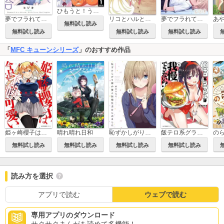
ひもうと！うまるちゃんSS
夢でフラれてはじまる百合
リコとハルと温泉とイルカ
夢でフラれてはじまる百合 【連載版】
あ
無料試し読み
無料試し読み
無料試し読み
無料試し読み
「
MFC キューンシリーズ
」のおすすめ作品
恥ずかしがり屋の妻と新婚生活はじめました
飯テロ系グラドルは我慢できない！？
姫ヶ崎櫻子は今日も不憫可愛い
晴れ晴れ日和
無料試し読み
無料試し読み
無料試し読み
無料試し読み
読み方を選択
アプリで読む
ウェブで読む
専用アプリのダウンロード