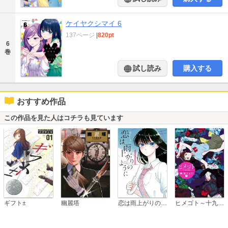
ケイヤクシマイ 6
137ページ
|
820pt
6
巻
試し読み
購入する
おすすめ作品
この作品を見た人はコチラも見ています
恋は雨上がりのように
ギフト±
幽麗塔
ヒメゴト～十九歳の制服～