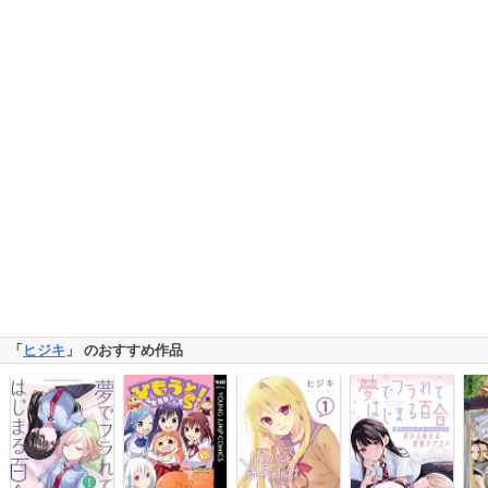
「
ヒジキ
」 のおすすめ作品