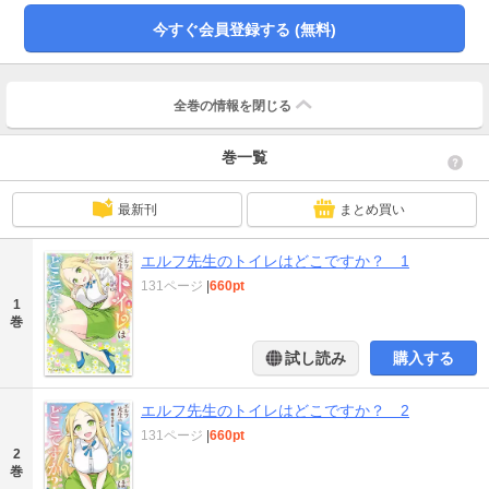
今すぐ会員登録する (無料)
全巻の情報を
閉じる
巻一覧
最新刊
まとめ買い
エルフ先生のトイレはどこですか？ 1
131ページ
|
660pt
1
巻
試し読み
購入する
エルフ先生のトイレはどこですか？ 2
131ページ
|
660pt
2
巻