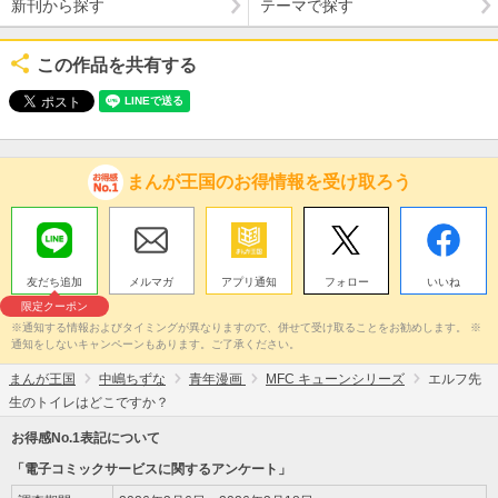
新刊から探す
テーマで探す
この作品を共有する
まんが王国のお得情報を受け取ろう
友だち追加
メルマガ
アプリ通知
フォロー
いいね
限定クーポン
※通知する情報およびタイミングが異なりますので、併せて受け取ることをお勧めします。 ※
通知をしないキャンペーンもあります。ご了承ください。
まんが王国
中嶋ちずな
青年漫画
MFC キューンシリーズ
エルフ先
生のトイレはどこですか？
お得感No.1表記について
「電子コミックサービスに関するアンケート」