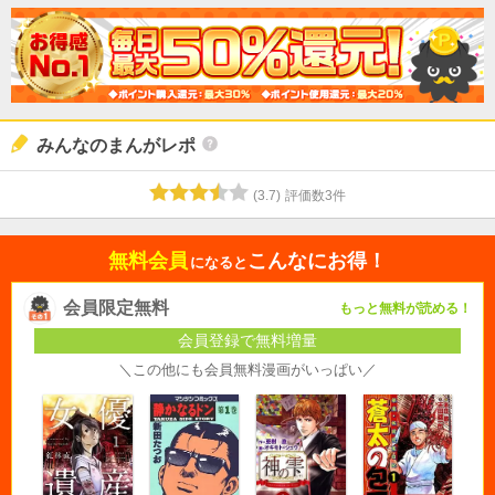
みんなのまんがレポ
(
3.7
)
評価数
3
件
無料会員
こんなにお得！
になると
会員限定無料
もっと無料が読める！
会員登録で無料増量
＼この他にも会員無料漫画がいっぱい／