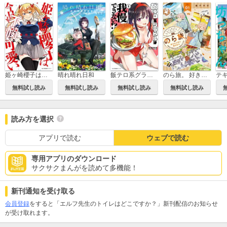
飯テロ系グラドルは我慢できない！？
のら旅。 好きある所に道はある
姫ヶ崎櫻子は今日も不憫可愛い
晴れ晴れ日和
無料試し読み
無料試し読み
無料試し読み
無料試し読み
読み方を選択
アプリで読む
ウェブで読む
専用アプリのダウンロード
サクサクまんがを読めて多機能！
新刊通知を受け取る
会員登録
をすると「エルフ先生のトイレはどこですか？」新刊配信のお知らせ
が受け取れます。