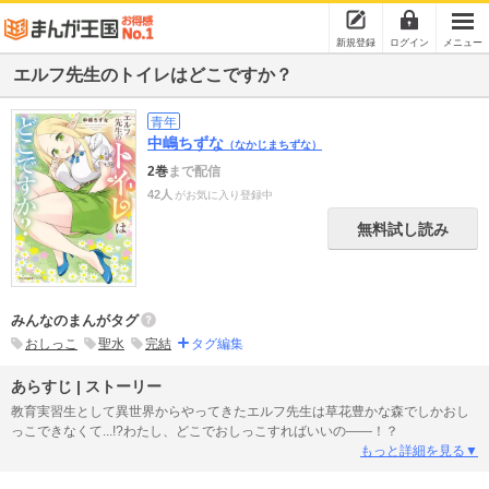
新規登録
ログイン
メニュー
エルフ先生のトイレはどこですか？
青年
中嶋ちずな
（なかじまちずな）
2巻
まで配信
42人
がお気に入り登録中
無料試し読み
みんなのまんがタグ
おしっこ
聖水
完結
タグ編集
あらすじ | ストーリー
教育実習生として異世界からやってきたエルフ先生は草花豊かな森でしかおし
っこできなくて...!?わたし、どこでおしっこすればいいの――！？
もっと詳細を見る▼