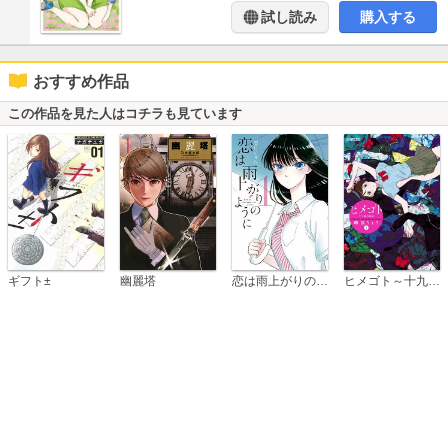
試し読み
購入する
おすすめ作品
この作品を見た人はコチラも見ています
恋は雨上がりのように
ギフト±
幽麗塔
ヒメゴト～十九歳の制服～