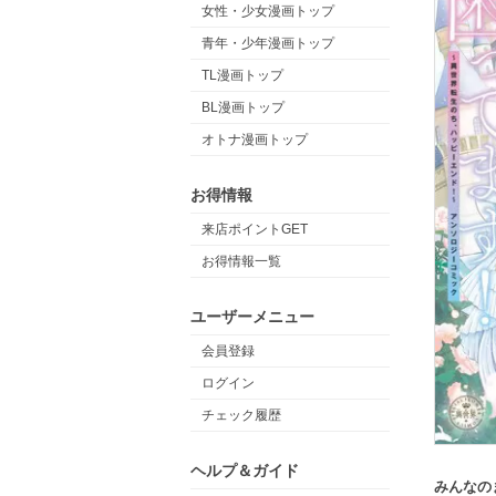
女性・少女漫画トップ
青年・少年漫画トップ
TL漫画トップ
BL漫画トップ
オトナ漫画トップ
お得情報
来店ポイントGET
お得情報一覧
ユーザーメニュー
会員登録
ログイン
チェック履歴
ヘルプ＆ガイド
みんなの