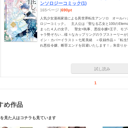
ンソロジーコミック(1)
165ページ |
690pt
人気少女漫画家達による異世界転生アンソロ オールハ
ロジーコミック。 主人公は「聖なる乙女と100のEtern
まった４人の女子。 聖女×執事、悪役令嬢×王子、モブ
ャラ勢ぞろい…様々なカップリングのラブストーリーが
イン・カバーイラスト＞七尾美緒 ＜収録作品＞「転生
れ悪役令嬢、断罪エンドを回避いたします！」朱音りか
に溺愛されてます」逆巻詩音「悪役魔女は推しの辺境伯
ときに推したいように推すオフ in 異世界」清水まみ
試し読み
1
すめ作品
を見た人はコチラも見ています