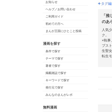
お知らせ
タグ編
ヘルプ／お問い合わせ
「推
ご利用ガイド
のあら
初めての方へ
人気
まんが王国にひとこと投稿
ク。 
×執事
漫画を探す
ブス
生聖
条件で探す
転生
テーマで探す
おい「
著者で探す
掲載雑誌で探す
キーワードで探す
発行元で探す
みんなのまんがレポ
無料漫画