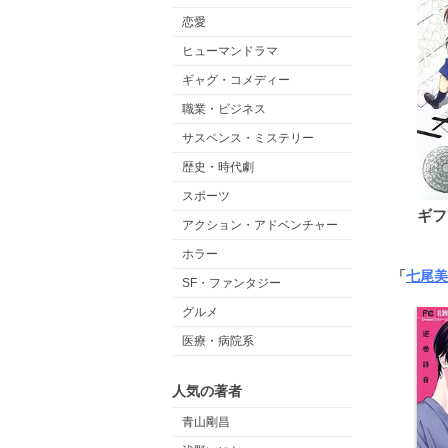
恋愛
ヒューマンドラマ
ギャグ・コメディー
職業・ビジネス
サスペンス・ミステリー
歴史・時代劇
スポーツ
ギフ
アクション・アドベンチャー
ホラー
「
七尾美
SF・ファンタジー
グルメ
医療・病院系
人気の著者
青山剛昌