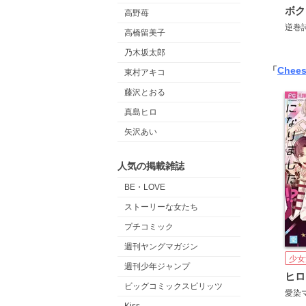
高野苺
逆巻
高橋留美子
乃木坂太郎
「
Chees
東村アキコ
藤沢とおる
真島ヒロ
矢沢あい
人気の掲載雑誌
BE・LOVE
ストーリーな女たち
プチコミック
週刊ヤングマガジン
少女
週刊少年ジャンプ
ビッグコミックスピリッツ
愛染