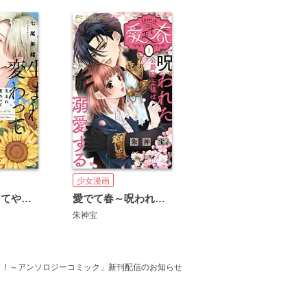
少女漫画
生まれ変わってやり直させて【マイクロ】
愛でて春～呪われた公爵騎士様は溺愛する～【マイクロ】
朱神宝
ド！～アンソロジーコミック」新刊配信のお知らせ