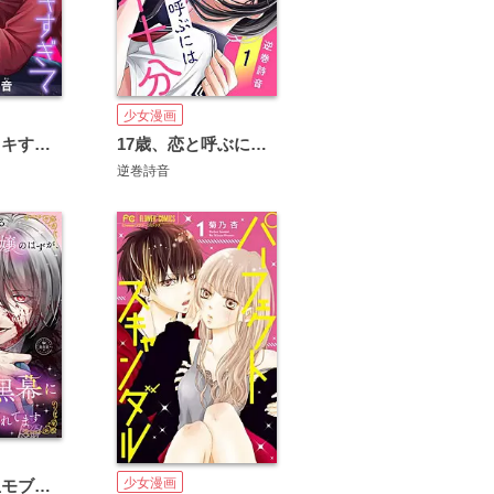
少女漫画
私のことがスキすぎて死んじゃいそうな兎太くん
17歳、恋と呼ぶには不十分【マイクロ】
逆巻詩音
少女漫画
殺される転生モブ令嬢のはずが、ヤンデレ黒幕に溺愛されてます【マイクロ】