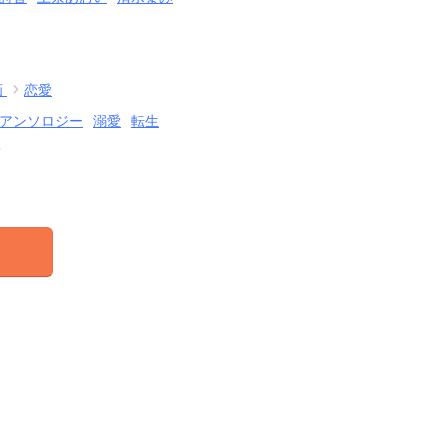
画
恋愛
アンソロジー
溺愛
転生
結