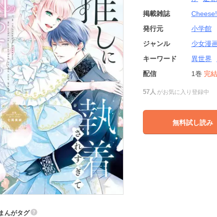
掲載雑誌
Cheese!
発行元
小学館
ジャンル
少女漫
キーワード
異世界
配信
1巻
完
57人
がお気に入り登録中
無料試し読み
まんがタグ