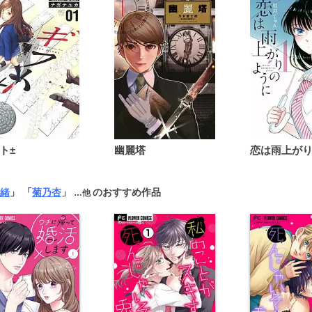
ト±
幽麗塔
緒
」 「
菊乃杏
」
のおすすめ作品
…他