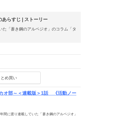
らすじ | ストーリー
連載していた「蒼き鋼のアルペジオ」のコラム「タ
まとめ買い
カオ部～＜連載版＞1話 《活動ノー
号から約３年間に渡り連載していた「蒼き鋼のアルペジオ」