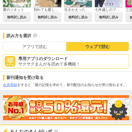
愛のソネット
別れても愛しくて
生きかえった花嫁
七年越しのプロポーズ
三
無料試し読み
無料試し読み
無料試し読み
無料試し読み
読み方を選択
アプリで読む
ウェブで読む
専用アプリのダウンロード
サクサクまんがを読めて多機能！
新刊通知を受け取る
会員登録
をすると「愛の記憶を求めて」新刊配信のお知らせが受け取れます。
みんなのまんがレポ