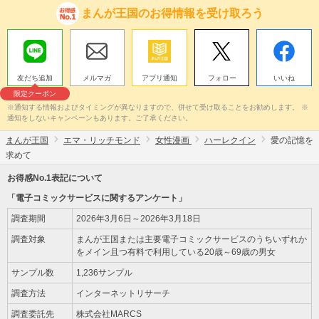
まんが王国のお得情報を受け取ろう
友だち追加
メルマガ
アプリ通知
フォロー
いいね
限定クーポン
※通知する情報およびタイミングが異なりますので、併せて受け取ることをお勧めします。 ※
通知をしないキャンペーンもあります。ご了承ください。
まんが王国
エマ・リッチモンド
女性漫画
ハーレクイン
愛の記憶を
求めて
お得感No.1表記について
「電子コミックサービスに関するアンケート」
調査期間
2026年3月6日～2026年3月18日
調査対象
まんが王国または主要電子コミックサービスのうちいずれか
をメイン且つ有料で利用している20歳～69歳の男女
サンプル数
1,236サンプル
調査方法
インターネットリサーチ
調査委託先
株式会社MARCS