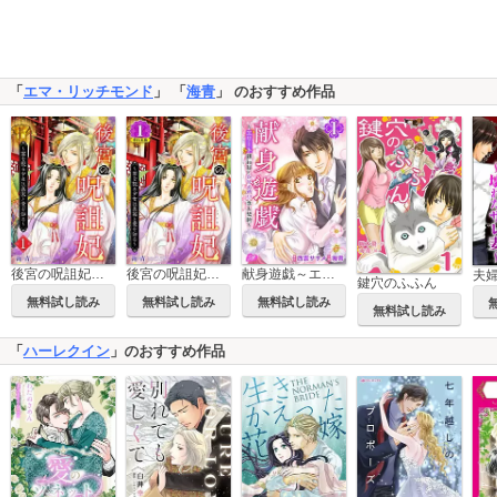
「
エマ・リッチモンド
」 「
海青
」 のおすすめ作品
後宮の呪詛妃～霊を視る少女は真実と愛を知る～
後宮の呪詛妃～霊を視る少女は真実と愛を知る～ 単行本版
献身遊戯～エリート銀行員とかりそめ!?恋人契約～
鍵穴のふふん
無料試し読み
無料試し読み
無料試し読み
無料試し読み
「
ハーレクイン
」のおすすめ作品