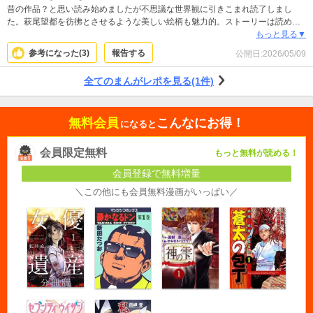
昔の作品？と思い読み始めましたが不思議な世界観に引きこまれ読了しまし
た。萩尾望都を彷彿とさせるような美しい絵柄も魅力的。ストーリーは読めそ
うで読めない。でも癖のない展開です。難解すぎない。おすすめです。
もっと見る▼
参考になった(
3
)
報告する
公開日:
2026/05/09
全てのまんがレポを見る(1件)
無料会員
こんなにお得！
になると
会員限定無料
もっと無料が読める！
会員登録で無料増量
＼この他にも会員無料漫画がいっぱい／