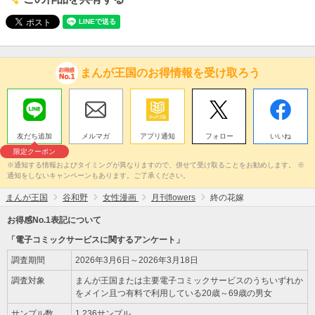
まんが王国のお得情報を受け取ろう
友だち追加
メルマガ
アプリ通知
フォロー
いいね
限定クーポン
※通知する情報およびタイミングが異なりますので、併せて受け取ることをお勧めします。 ※
通知をしないキャンペーンもあります。ご了承ください。
まんが王国
谷和野
女性漫画
月刊flowers
終の花嫁
お得感No.1表記について
「電子コミックサービスに関するアンケート」
調査期間
2026年3月6日～2026年3月18日
調査対象
まんが王国または主要電子コミックサービスのうちいずれか
をメイン且つ有料で利用している20歳～69歳の男女
サンプル数
1,236サンプル