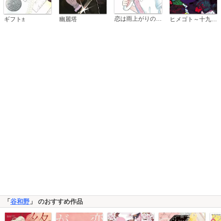
恋は雨上がりのように
ギフト±
幽麗塔
ヒメゴト～十九歳の制服～
「
谷和野
」 のおすすめ作品