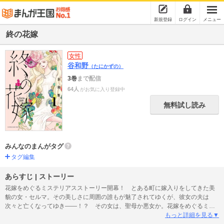
新規登録
ログイン
メニュー
終の花嫁
女性
谷和野
（たにかずの）
3巻
まで配信
64人
がお気に入り登録中
無料試し読み
みんなのまんがタグ
タグ編集
あらすじ | ストーリー
花嫁をめぐるミステリアスストーリー開幕！ とある町に嫁入りをしてきた美
貌の女・セルマ。その美しさに周囲の誰もが魅了されてゆくが、彼女の夫は
次々と亡くなってゆき――！？ その女は、聖母か悪女か。花嫁をめぐるミス
テリアス・ストーリー開幕！
もっと詳細を見る▼