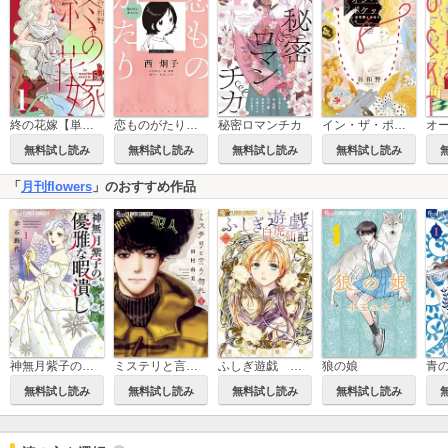
終の花嫁【単話】
恋ものがたり～愛の先にあるもの～
秘密ロマンチカ
イン・ザ・ポケット 谷和野よみきり集
無料試し読み
無料試し読み
無料試し読み
無料試し読み
「
月刊flowers
」のおすすめ作品
神無月紫子の優雅な暇潰し
ミステリと言う勿れ
ふしぎ遊戯 白虎仙記
狼の娘
青の
無料試し読み
無料試し読み
無料試し読み
無料試し読み