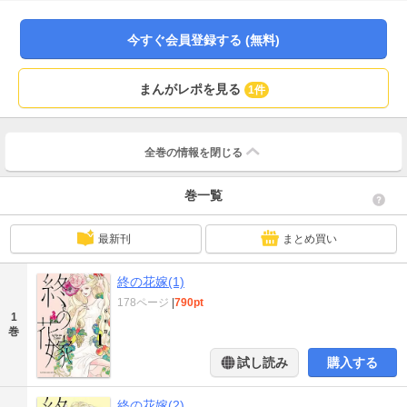
今すぐ会員登録する (無料)
まんがレポを見る
1件
全巻の情報を
閉じる
巻一覧
最新刊
まとめ買い
終の花嫁(1)
178ページ
|
790pt
1
巻
試し読み
購入する
終の花嫁(2)