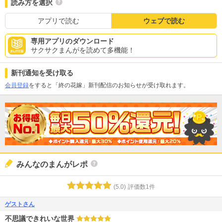
読み方を選択
アプリで読む
ウェブで読む
専用アプリのダウンロード
サクサクまんがを読めて多機能！
新刊通知を受け取る
会員登録
をすると「終の花嫁」新刊配信のお知らせが受け取れます。
みんなのまんがレポ
(
5.0
)
評価数
1
件
ゲストさん
不思議できれいな世界