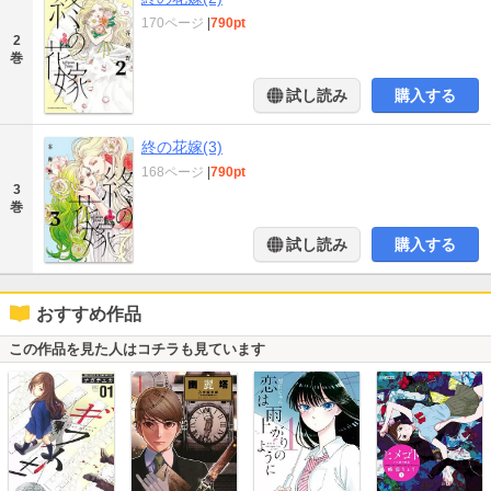
170ページ
|
790pt
2
巻
試し読み
購入する
終の花嫁(3)
168ページ
|
790pt
3
巻
試し読み
購入する
おすすめ作品
この作品を見た人はコチラも見ています