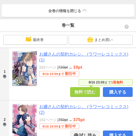
全巻の情報を
閉じる
巻一覧
最終巻
まとめ買い
お嬢さんの契約カレシ。 (ラワーレコミックス)
(1)
10pt
162ページ
|
720pt
→
1
割引中
8/16 23:59まで
巻
8/16 23:59
まで
1冊無料
無料で読む
購入する
お嬢さんの契約カレシ。 (ラワーレコミックス)
(2)
375pt
2
162ページ
|
750pt
→
巻
割引中
8/16 23:59まで
試し読み
購入する