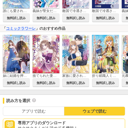
誰にも愛されなかった醜穢令嬢が幸せになるまで
義妹が聖女だからと婚約破棄されましたが、私は妖精の愛し子です
敵国で冷遇された皇女様は夫の愛に気づかない
敵国で冷遇された皇女様は夫の愛に気づかない【分冊版】
無料試し読み
無料試し読み
無料試し読み
無料試し読み
「
コミックラワーレ
」のおすすめ作品
妹に結婚を押し付けられた手違いの妻ですが、いつの間にか辺境伯に溺愛されてました
家族に愛されなかった私が、辺境の地で氷の軍神騎士団長に溺れるほど愛されています
折り紙職人ミモザの日記帳
捨てられた妻に新しい夫ができました（ラワーレコミックス）
無料試し読み
無料試し読み
無料試し読み
無料試し読み
読み方を選択
アプリで読む
ウェブで読む
専用アプリのダウンロード