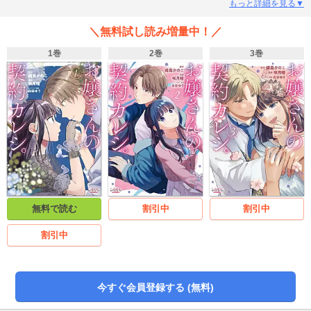
目的は「映画のような恋がしたい」というものだった…
もっと詳細を見る▼
＼無料試し読み増量中！／
1巻
2巻
3巻
無料で読む
割引中
割引中
割引中
今すぐ会員登録する (無料)