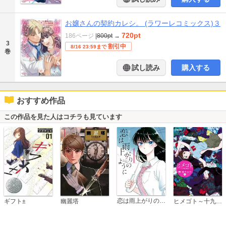
お嬢さんの契約カレシ。 (ラワーレコミックス)３
720pt
186ページ
|
800pt
→
3
割引中
8/16 23:59まで
巻
試し読み
購入する
おすすめ作品
この作品を見た人はコチラも見ています
恋は雨上がりのように
ギフト±
幽麗塔
ヒメゴト～十九歳の制服～