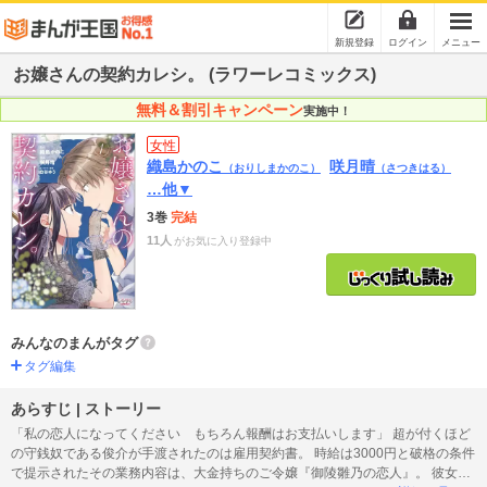
新規登録
ログイン
メニュー
お嬢さんの契約カレシ。 (ラワーレコミックス)
無料＆割引キャンペーン
実施中！
女性
織島かのこ
咲月晴
（おりしまかのこ）
（さつきはる）
…他▼
3巻
完結
11人
がお気に入り登録中
みんなのまんがタグ
タグ編集
あらすじ | ストーリー
「私の恋人になってください もちろん報酬はお支払いします」 超が付くほど
の守銭奴である俊介が手渡されたのは雇用契約書。 時給は3000円と破格の条件
で提示されたその業務内容は、大金持ちのご令嬢『御陵雛乃の恋人』。 彼女の