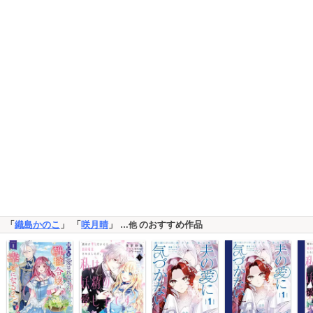
「
織島かのこ
」 「
咲月晴
」
のおすすめ作品
…他