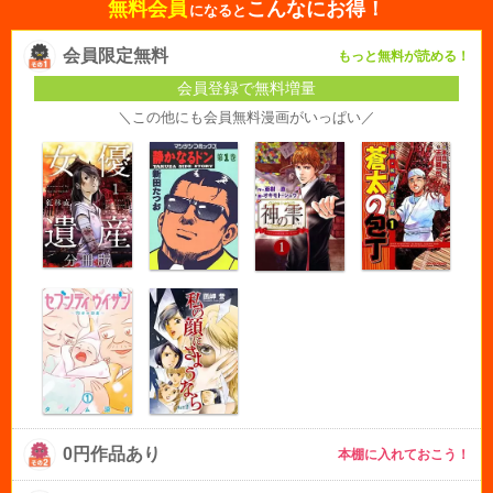
無料会員
こんなにお得！
になると
会員限定無料
もっと無料が読める！
会員登録で無料増量
＼この他にも会員無料漫画がいっぱい／
0円作品あり
本棚に入れておこう！