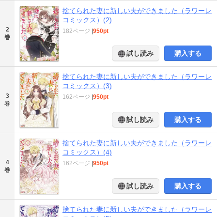
捨てられた妻に新しい夫ができました（ラワーレ
コミックス）(2)
2
182ページ
|
950pt
巻
試し読み
購入する
捨てられた妻に新しい夫ができました（ラワーレ
コミックス）(3)
3
162ページ
|
950pt
巻
試し読み
購入する
捨てられた妻に新しい夫ができました（ラワーレ
コミックス）(4)
4
162ページ
|
950pt
巻
試し読み
購入する
捨てられた妻に新しい夫ができました（ラワーレ