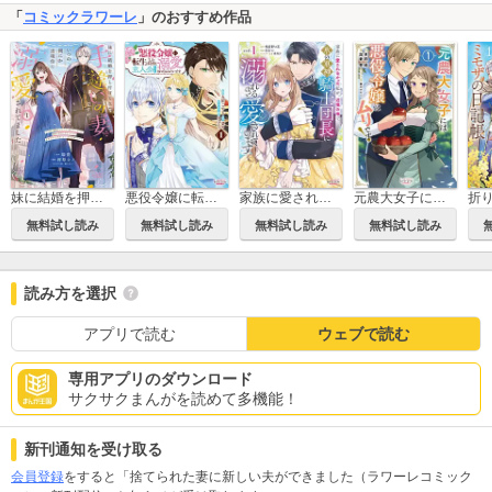
「
コミックラワーレ
」のおすすめ作品
妹に結婚を押し付けられた手違いの妻ですが、いつの間にか辺境伯に溺愛されてました
悪役令嬢に転生したはずが、主人公よりも溺愛されてるみたいです
家族に愛されなかった私が、辺境の地で氷の軍神騎士団長に溺れるほど愛されています
元農大女子には悪役令嬢はムリです！（ラワーレコミックス）
無料試し読み
無料試し読み
無料試し読み
無料試し読み
読み方を選択
アプリで読む
ウェブで読む
専用アプリのダウンロード
サクサクまんがを読めて多機能！
新刊通知を受け取る
会員登録
をすると「捨てられた妻に新しい夫ができました（ラワーレコミック