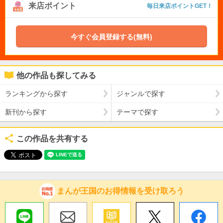
来店ポイント
毎日来店ポイントGET！
今すぐ会員登録する(無料)
他の作品も探してみる
ランキングから探す
ジャンルで探す
新刊から探す
テーマで探す
この作品を共有する
まんが王国のお得情報を受け取ろう