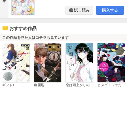
巻
試し読み
購入する
おすすめ作品
この作品を見た人はコチラも見ています
恋は雨上がりのように
ギフト±
幽麗塔
ヒメゴト～十九歳の制服～