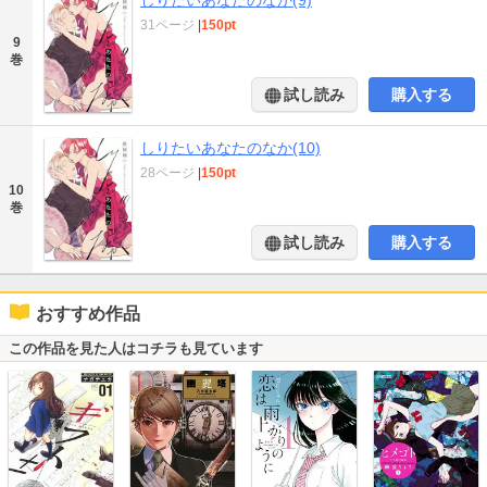
31ページ
|
150pt
9
巻
試し読み
購入する
しりたいあなたのなか(10)
28ページ
|
150pt
10
巻
試し読み
購入する
おすすめ作品
この作品を見た人はコチラも見ています