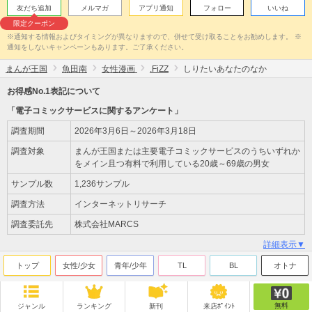
友だち追加
メルマガ
アプリ通知
フォロー
いいね
限定クーポン
※通知する情報およびタイミングが異なりますので、併せて受け取ることをお勧めします。 ※
通知をしないキャンペーンもあります。ご了承ください。
まんが王国
魚田南
女性漫画
.FiZZ
しりたいあなたのなか
お得感No.1表記について
「電子コミックサービスに関するアンケート」
調査期間
2026年3月6日～2026年3月18日
調査対象
まんが王国または主要電子コミックサービスのうちいずれか
をメイン且つ有料で利用している20歳～69歳の男女
サンプル数
1,236サンプル
調査方法
インターネットリサーチ
調査委託先
株式会社MARCS
詳細表示▼
トップ
女性/少女
青年/少年
TL
BL
オトナ
無料
ジャンル
ランキング
新刊
来店ﾎﾟｲﾝﾄ