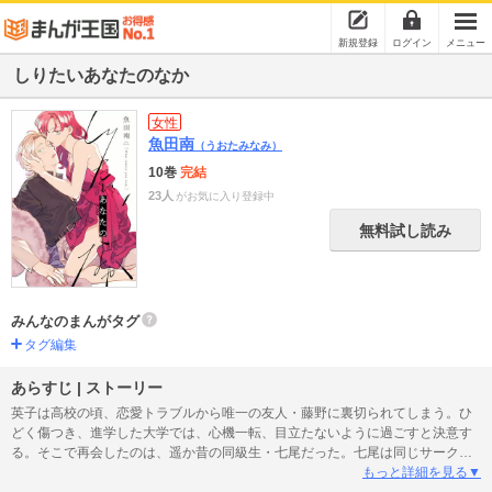
新規登録
ログイン
メニュー
しりたいあなたのなか
女性
魚田南
（うおたみなみ）
10巻
完結
23人
がお気に入り登録中
無料試し読み
みんなのまんがタグ
タグ編集
あらすじ | ストーリー
英子は高校の頃、恋愛トラブルから唯一の友人・藤野に裏切られてしまう。ひ
どく傷つき、進学した大学では、心機一転、目立たないように過ごすと決意す
る。そこで再会したのは、遥か昔の同級生・七尾だった。七尾は同じサークル
の男・梶に、同性ながらも片思いしていた。英子は過去の経験から、叶わない
もっと詳細を見る▼
恋だ、と告げてしまう。そんな英子に、まさかの相談。「協力者がほしい。と