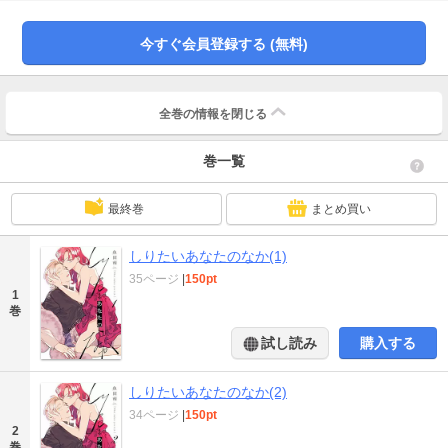
りあえず梶のために尻を育てたい」一度は断る英子だったが、七尾の純な思い
に触れるうち、尻の開発をすることに。そんな英子に次第に芽生える思い。…
今すぐ会員登録する (無料)
これは興味？ 友情？ それとも…――
全巻の情報を
閉じる
巻一覧
最終巻
まとめ買い
しりたいあなたのなか(1)
35ページ
|
150pt
1
巻
試し読み
購入する
しりたいあなたのなか(2)
34ページ
|
150pt
2
巻