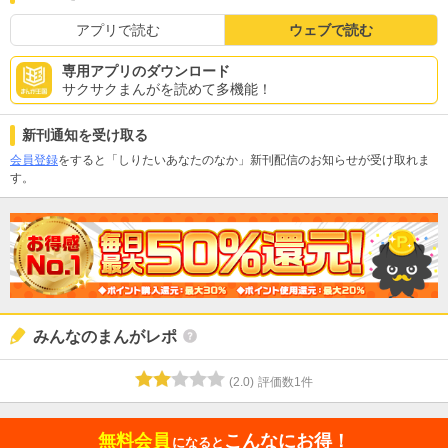
アプリで読む
ウェブで読む
専用アプリのダウンロード
サクサクまんがを読めて多機能！
新刊通知を受け取る
会員登録
をすると「しりたいあなたのなか」新刊配信のお知らせが受け取れま
す。
みんなのまんがレポ
(
2.0
)
評価数
1
件
無料会員
こんなにお得！
になると