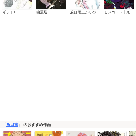
恋は雨上がりのように
ギフト±
幽麗塔
ヒメゴト～十九歳の制服～
「
魚田南
」 のおすすめ作品