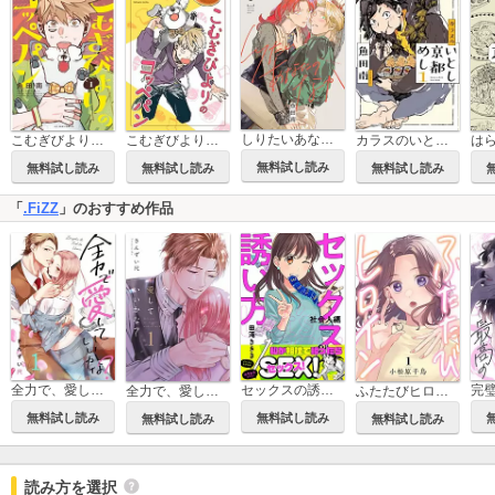
しりたいあなたのなか【電子単行本】
こむぎびよりのコッペパン
こむぎびよりのコッペパン【単話】
カラスのいとし京都めし
無料試し読み
無料試し読み
無料試し読み
無料試し読み
「
.FiZZ
」のおすすめ作品
全力で、愛していいかな？
セックスの誘い方～社会人編
全力で、愛していいかな？【電子単行本】
ふたたびヒロイン
無料試し読み
無料試し読み
無料試し読み
無料試し読み
読み方を選択