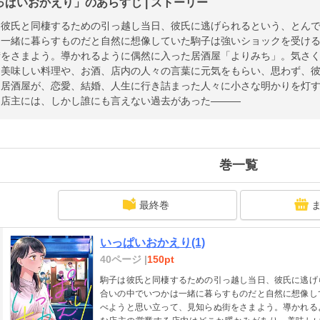
っぱいおかえり」のあらすじ | ストーリー
は彼氏と同棲するための引っ越し当日、彼氏に逃げられるという、とん
は一緒に暮らすものだと自然に想像していた駒子は強いショックを受け
街をさまよう。導かれるように偶然に入った居酒屋「よりみち」。気さ
、美味しい料理や、お酒、店内の人々の言葉に元気をもらい、思わず、
な居酒屋が、恋愛、結婚、人生に行き詰まった人々に小さな明かりを灯
な店主には、しかし誰にも言えない過去があった―――
巻一覧
最終巻
いっぱいおかえり(1)
40ページ |
150pt
駒子は彼氏と同棲するための引っ越し当日、彼氏に逃げ
合いの中でいつかは一緒に暮らすものだと自然に想像し
べようと思い立って、見知らぬ街をさまよう。導かれる