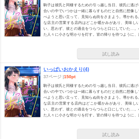
駒子は彼氏と同棲するための引っ越し当日、彼氏に逃げ
合いの中でいつかは一緒に暮らすものだと自然に想像し
べようと思い立って、見知らぬ街をさまよう。導かれる
な店主の営業する店内はどこか暖かみがあり、美味し
い、思わず、彼との過去をつらつらと口にしていた…。
た人々に小さな明かりを灯す。皆の帰りを待つように、
ない過去があった―――
試し読み
いっぱいおかえり(4)
37ページ |
150pt
駒子は彼氏と同棲するための引っ越し当日、彼氏に逃げ
合いの中でいつかは一緒に暮らすものだと自然に想像し
べようと思い立って、見知らぬ街をさまよう。導かれる
な店主の営業する店内はどこか暖かみがあり、美味し
い、思わず、彼との過去をつらつらと口にしていた…。
た人々に小さな明かりを灯す。皆の帰りを待つように、
ない過去があった―――
試し読み