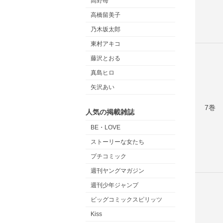
高野苺
高橋留美子
乃木坂太郎
東村アキコ
藤沢とおる
真島ヒロ
矢沢あい
7巻
人気の掲載雑誌
BE・LOVE
ストーリーな女たち
プチコミック
週刊ヤングマガジン
週刊少年ジャンプ
ビッグコミックスピリッツ
Kiss