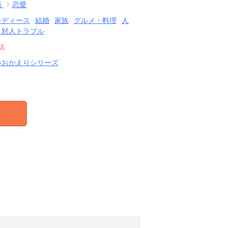
画
恋愛
レディース
結婚
家族
グルメ・料理
人
・対人トラブル
結
いおかえりシリーズ