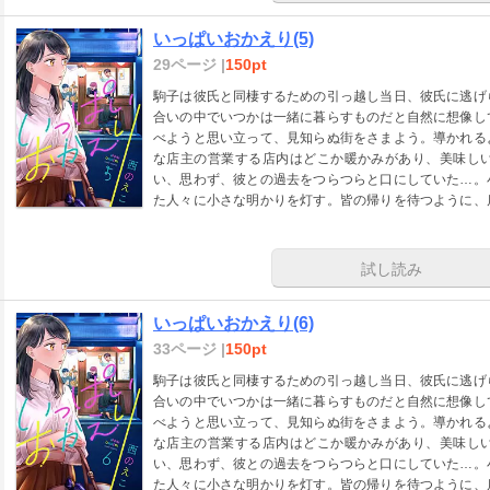
いっぱいおかえり(5)
29ページ |
150pt
駒子は彼氏と同棲するための引っ越し当日、彼氏に逃げ
合いの中でいつかは一緒に暮らすものだと自然に想像し
べようと思い立って、見知らぬ街をさまよう。導かれる
な店主の営業する店内はどこか暖かみがあり、美味し
い、思わず、彼との過去をつらつらと口にしていた…。
た人々に小さな明かりを灯す。皆の帰りを待つように、
ない過去があった―――
試し読み
いっぱいおかえり(6)
33ページ |
150pt
駒子は彼氏と同棲するための引っ越し当日、彼氏に逃げ
合いの中でいつかは一緒に暮らすものだと自然に想像し
べようと思い立って、見知らぬ街をさまよう。導かれる
な店主の営業する店内はどこか暖かみがあり、美味し
い、思わず、彼との過去をつらつらと口にしていた…。
た人々に小さな明かりを灯す。皆の帰りを待つように、