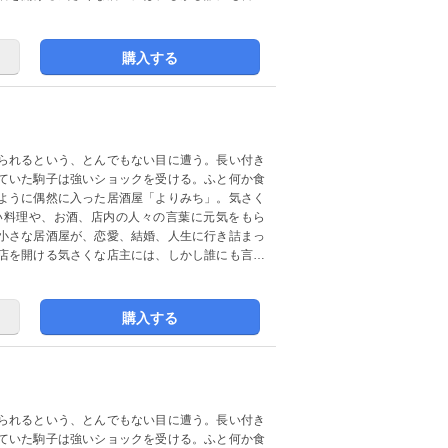
購入する
られるという、とんでもない目に遭う。長い付き
ていた駒子は強いショックを受ける。ふと何か食
ように偶然に入った居酒屋「よりみち」。気さく
い料理や、お酒、店内の人々の言葉に元気をもら
小さな居酒屋が、恋愛、結婚、人生に行き詰まっ
店を開ける気さくな店主には、しかし誰にも言え
購入する
られるという、とんでもない目に遭う。長い付き
ていた駒子は強いショックを受ける。ふと何か食