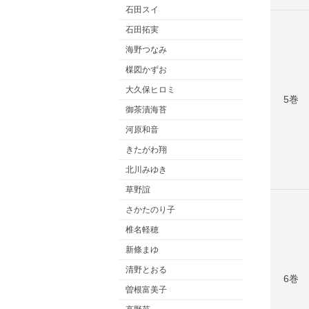
石田スイ
石田拓実
海野つなみ
楳図かずお
大久保ヒロミ
5巻
御茶漬海苔
河原和音
きたがわ翔
北川みゆき
草野誼
さかたのり子
椎名軽穂
新條まゆ
清野とおる
6巻
曽根富美子