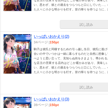
な店主の営業する店内はどこか暖かみがあり、美味し
い、思わず、彼との過去をつらつらと口にしていた…。
た人々に小さな明かりを灯す。皆の帰りを待つように、
ない過去があった―――
試し読み
いっぱいおかえり(2)
34ページ |
150pt
駒子は彼氏と同棲するための引っ越し当日、彼氏に逃げ
合いの中でいつかは一緒に暮らすものだと自然に想像し
べようと思い立って、見知らぬ街をさまよう。導かれる
な店主の営業する店内はどこか暖かみがあり、美味し
い、思わず、彼との過去をつらつらと口にしていた…。
た人々に小さな明かりを灯す。皆の帰りを待つように、
ない過去があった―――
試し読み
いっぱいおかえり(3)
39ページ |
150pt