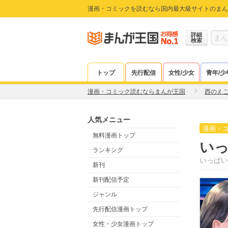
漫画・コミックを読むなら国内最大級サイトのまん
詳細
検索
トップ
先行配信
女性/少女
青年/少
漫画・コミック読むならまんが王国
西のえ
人気メニュー
漫画・
無料漫画トップ
い
ランキング
いっぱい
新刊
新刊配信予定
ジャンル
先行配信漫画トップ
女性・少女漫画トップ