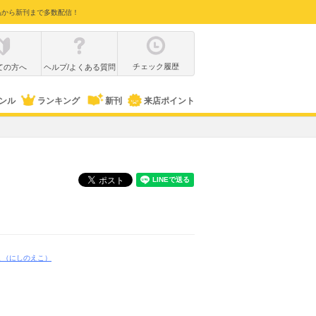
品から新刊まで多数配信！
チェック履歴
ての方へ
ヘルプ/よくある質問
ンル
ランキング
新刊
来店ポイント
こ
（にしのえこ）