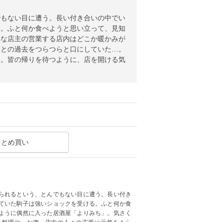
でもない目に遭う。長い付き合いの中でい
る。ふと何か食べようと思い立って、見知
くな店主の営業する店内はどこか暖かみが
彼との過去をつらつらと口にしていた…。
す。皆の帰りを待つように、店を開ける気
まとめ買い
られるという、とんでもない目に遭う。長い付き
ていた駒子は強いショックを受ける。ふと何か食
ように偶然に入った居酒屋「よりみち」。気さく