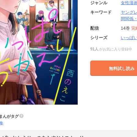
ジャンル
女性漫
キーワード
ヤング
間関係
配信
14巻
完
シリーズ
いっぱ
91人
がお気に入り登録中
無料試し読み
まんがタグ
集