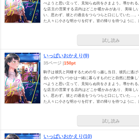
べようと思い立って、見知らぬ街をさまよう。導かれる
な店主の営業する店内はどこか暖かみがあり、美味し
い、思わず、彼との過去をつらつらと口にしていた…。
た人々に小さな明かりを灯す。皆の帰りを待つように、
ない過去があった―――
試し読み
いっぱいおかえり(9)
35ページ |
150pt
駒子は彼氏と同棲するための引っ越し当日、彼氏に逃げ
合いの中でいつかは一緒に暮らすものだと自然に想像し
べようと思い立って、見知らぬ街をさまよう。導かれる
な店主の営業する店内はどこか暖かみがあり、美味し
い、思わず、彼との過去をつらつらと口にしていた…。
た人々に小さな明かりを灯す。皆の帰りを待つように、
ない過去があった―――
試し読み
いっぱいおかえり(10)