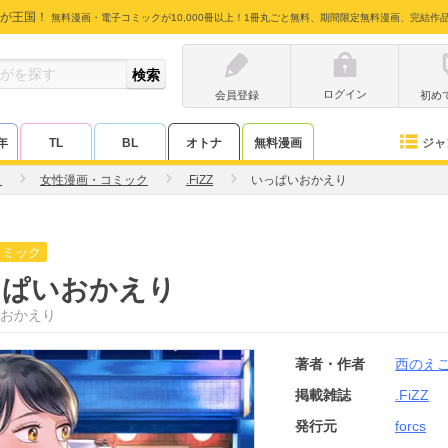
が王国！
無料漫画・電子コミックが10,000冊以上！1冊丸ごと無料、期間限定無料漫画、完結作
ログイン
会員登録
初め
ジャ
年
TL
BL
オトナ
無料漫画
こ
女性漫画・コミック
.FiZZ
いっぱいおかえり
コミック
っぱいおかえり
おかえり
著者・作者
西のえ
掲載雑誌
.FiZZ
発行元
forcs