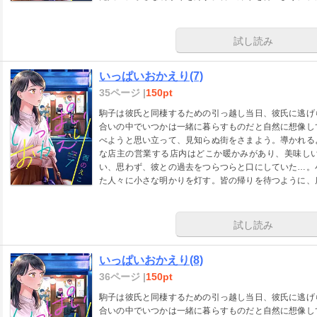
ない過去があった―――
試し読み
いっぱいおかえり(7)
35ページ |
150pt
駒子は彼氏と同棲するための引っ越し当日、彼氏に逃げ
合いの中でいつかは一緒に暮らすものだと自然に想像し
べようと思い立って、見知らぬ街をさまよう。導かれる
な店主の営業する店内はどこか暖かみがあり、美味し
い、思わず、彼との過去をつらつらと口にしていた…。
た人々に小さな明かりを灯す。皆の帰りを待つように、
ない過去があった―――
試し読み
いっぱいおかえり(8)
36ページ |
150pt
駒子は彼氏と同棲するための引っ越し当日、彼氏に逃げ
合いの中でいつかは一緒に暮らすものだと自然に想像し