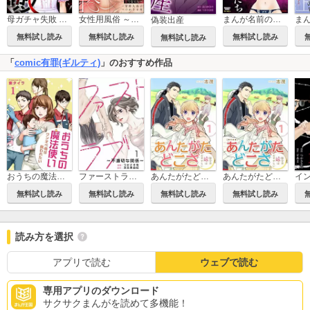
母ガチャ失敗 ～搾取されつづけた「私」の人生～（分冊版）
女性用風俗 ～第二の性春を買う女たち～
まんが名前のない女たち～最下層風俗嬢編～
偽装出産
無料試し読み
無料試し読み
無料試し読み
無料試し読み
「
comic有罪(ギルティ)
」のおすすめ作品
おうちの魔法使い ワンオペ母は救われたい
ファーストラブ～不適切な関係～
あんたがたどこさ 田舎の嫁はむずかしい
あんたがたどこさ 田舎の嫁はむずかしい【単行本版】
無料試し読み
無料試し読み
無料試し読み
無料試し読み
読み方を選択
アプリで読む
ウェブで読む
専用アプリのダウンロード
サクサクまんがを読めて多機能！