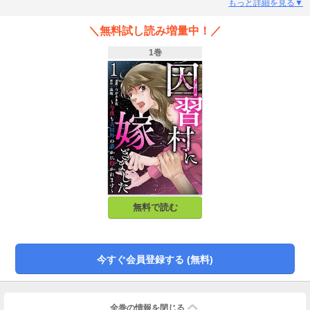
深な視線…。そして開かれた「歓迎会」で亜依の生活は一変し…!? おぞまし
もっと詳細を見る▼
い因習の残る村に嫁入りした女性に待つ運命とは？ 驚愕の因習ドラマ！
＼無料試し読み増量中！／
1巻
無料で読む
今すぐ会員登録する (無料)
全巻の情報を
閉じる