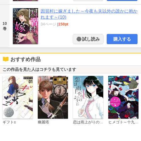
因習村に嫁ぎました～今夜も夫以外の誰かに抱か
れます～(10)
10
34ページ
|
150pt
巻
試し読み
購入する
おすすめ作品
この作品を見た人はコチラも見ています
恋は雨上がりのように
ギフト±
幽麗塔
ヒメゴト～十九歳の制服～