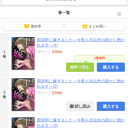
巻一覧
最終巻
まとめ買い
因習村に嫁ぎました～今夜も夫以外の誰かに抱か
れます～(1)
39ページ
|
150pt
1
巻
1冊無料
無料で読む
購入する
因習村に嫁ぎました～今夜も夫以外の誰かに抱か
れます～(2)
2
35ページ
|
150pt
巻
試し読み
購入する
因習村に嫁ぎました～今夜も夫以外の誰かに抱か
れます～(3)