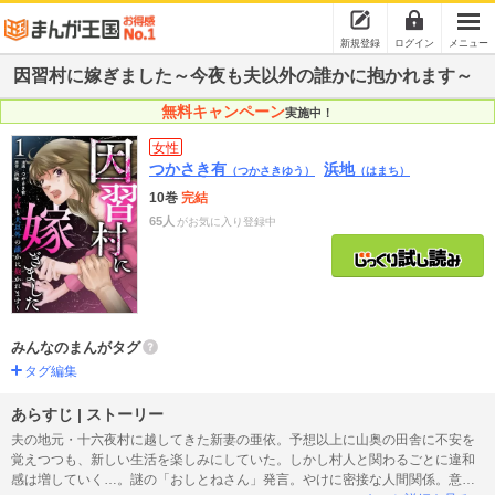
新規登録
ログイン
メニュー
因習村に嫁ぎました～今夜も夫以外の誰かに抱かれます～
無料キャンペーン
実施中！
女性
つかさき有
浜地
（つかさきゆう）
（はまち）
10巻
完結
65人
がお気に入り登録中
みんなのまんがタグ
タグ編集
あらすじ | ストーリー
夫の地元・十六夜村に越してきた新妻の亜依。予想以上に山奥の田舎に不安を
覚えつつも、新しい生活を楽しみにしていた。しかし村人と関わるごとに違和
感は増していく…。謎の「おしとねさん」発言。やけに密接な人間関係。意味