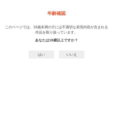
新規登録
ログイン
メニュー
年齢確認
LiQulle VOL.104
このページでは、18歳未満の方には不適切な表現内容が含まれる
BL
作品を取り扱っています。
千代崎
滝壺ゼゼラ
（ちよざき）
（たきつぼぜぜら）
…他▼
あなたは18歳以上ですか？
はい
いいえ
みんなのまんがタグ
タグ編集
あらすじ | ストーリー
まだこども、もうおとな。甘くて刺激的なエロティックBLウェブマガジン！
【いつもと違う、シュガー×スパイスな恋を読む】をテーマに、 新進気鋭の実
力派が描く新連載から、一押し新人デビュー作まで勢揃い。 恋もHも読み応え
たっぷりの魅力的なラインナップでお届けします☆ 【LiQulle（リキュー
もっと詳細を見る▼