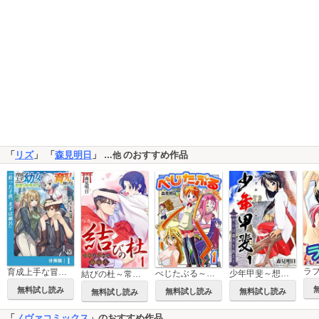
「
リズ
」 「
森見明日
」
のおすすめ作品
…他
育成上手な冒険者、幼女を拾い、セカンドライフを育児に捧げる【分冊版】（ノヴァコミックス）
べじたぶる～美少女だらけの制作会社～
少年甲斐～想いは歳月を越えて～
結びの杜～常世と交わる巫女人～
無料試し読み
無料試し読み
無料試し読み
無料試し読み
「
ノヴァコミックス
」のおすすめ作品