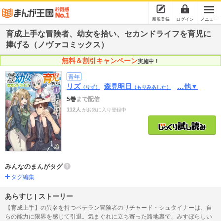
新規登録
ログイン
メニュー
育成上手な冒険者、幼女を拾い、セカンドライフを育児に
捧げる（ノヴァコミックス）
無料＆割引キャンペーン
実施中！
青年
リズ
森見明日
…他▼
（りず）
（もりみあした）
5巻
まで配信
112人
がお気に入り登録中
みんなのまんがタグ
タグ編集
あらすじ | ストーリー
【育成上手】の異名を持つベテラン冒険者のリチャード・シュタイナーは、自
らの能力に限界を感じて引退。気まぐれに立ち寄った路地裏で、みすぼらしい