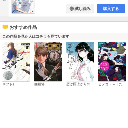
試し読み
購入する
おすすめ作品
この作品を見た人はコチラも見ています
恋は雨上がりのように
ギフト±
幽麗塔
ヒメゴト～十九歳の制服～