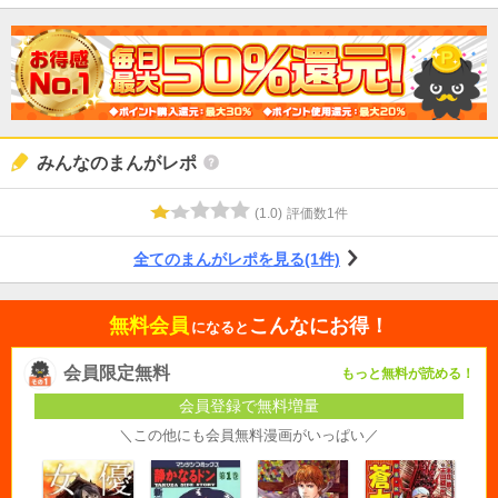
みんなのまんがレポ
(
1.0
)
評価数
1
件
全てのまんがレポを見る(1件)
無料会員
こんなにお得！
になると
会員限定無料
もっと無料が読める！
会員登録で無料増量
＼この他にも会員無料漫画がいっぱい／