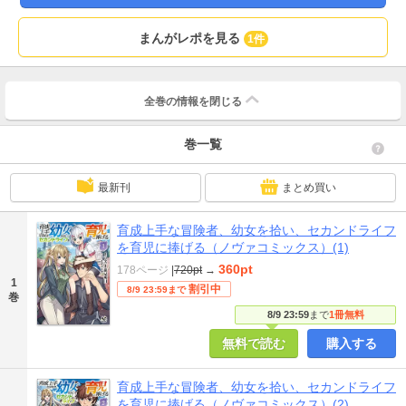
まんがレポを見る
1件
全巻の情報を
閉じる
巻一覧
最新刊
まとめ買い
育成上手な冒険者、幼女を拾い、セカンドライフ
を育児に捧げる（ノヴァコミックス）(1)
360pt
178ページ
|
720pt
→
1
割引中
8/9 23:59まで
巻
8/9 23:59
まで
1冊無料
無料で読む
購入する
育成上手な冒険者、幼女を拾い、セカンドライフ
を育児に捧げる（ノヴァコミックス）(2)