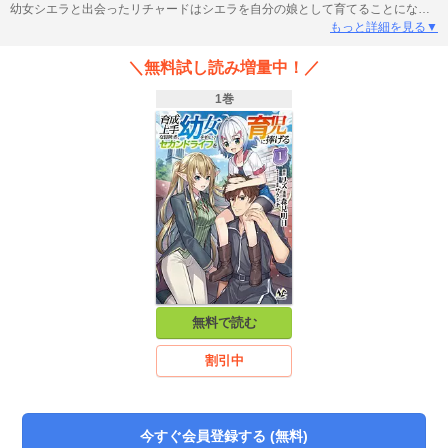
幼女シエラと出会ったリチャードはシエラを自分の娘として育てることにな
る。不器用ながらも惜しみない愛情を注ぐ中、リチャードはシエラに類まれな
もっと詳細を見る▼
冒険者としての才能が眠っていることに気が付く。自分がかなえられなかった
夢にをシエラに託す――。心優しき親子の成長物語、開巻！
＼無料試し読み増量中！／
1巻
無料で読む
割引中
今すぐ会員登録する (無料)