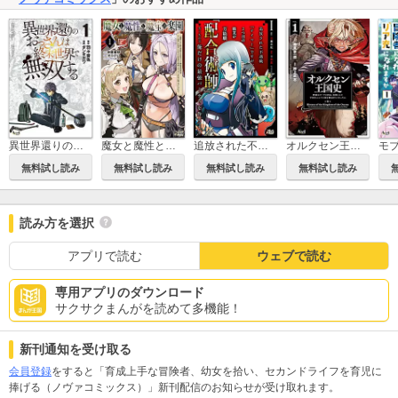
異世界還りのおっさんは終末世界で無双する(ノヴァコミックス)
魔女と魔性と魔宝の楽園
追放された不遇職『テイマー』ですが、2つ目の職業が万能職『配合術師』だったので俺だけの最強パーティを作ります（ノヴァコミックス）
オルクセン王国史～野蛮なオークの国は、如何にして平和なエルフの国を焼き払うに至ったか～（ノヴァコミックス）
無料試し読み
無料試し読み
無料試し読み
無料試し読み
読み方を選択
アプリで読む
ウェブで読む
専用アプリのダウンロード
サクサクまんがを読めて多機能！
新刊通知を受け取る
会員登録
をすると「育成上手な冒険者、幼女を拾い、セカンドライフを育児に
捧げる（ノヴァコミックス）」新刊配信のお知らせが受け取れます。