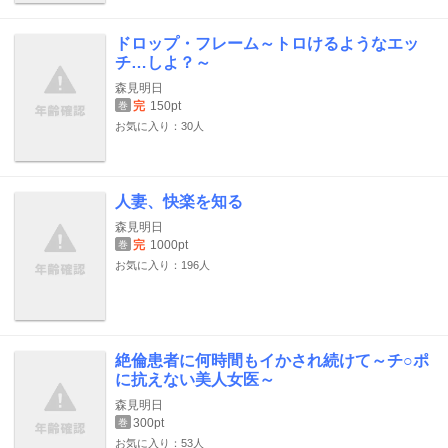
ドロップ・フレーム～トロけるようなエッ
チ…しよ？～
森見明日
完
150pt
巻
お気に入り：30人
人妻、快楽を知る
森見明日
完
1000pt
巻
お気に入り：196人
絶倫患者に何時間もイかされ続けて～チ○ポ
に抗えない美人女医～
森見明日
300pt
巻
お気に入り：53人