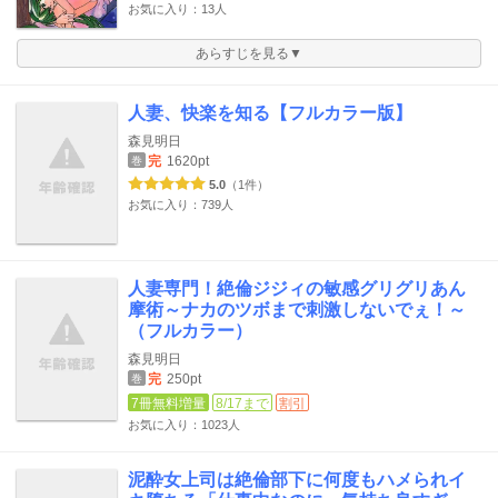
お気に入り：13人
あらすじを見る▼
人妻、快楽を知る【フルカラー版】
森見明日
完
1620pt
巻
5.0
（1件）
お気に入り：739人
人妻専門！絶倫ジジィの敏感グリグリあん
摩術～ナカのツボまで刺激しないでぇ！～
（フルカラー）
森見明日
完
250pt
巻
7冊無料増量
8/17まで
割引
お気に入り：1023人
泥酔女上司は絶倫部下に何度もハメられイ