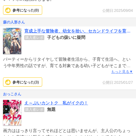
参考になった(
0
)
公開日:2025/09/04
森の人形さん
育成上手な冒険者、幼女を拾い、セカンドライフを育児に捧げる（ノヴァコミックス）
子どもの扱いに疑問
購入者レポ
パーティーからリタイヤして冒険者生活から、子育て生活へ、とい
う中年男性の話ですが、育てる対象である幼い子どもがそこまで幼
く見えない。
もっと見る▼
参考になった(
3
)
公開日:2025/01/27
にも関わらず、中年男性がそこそこ大きい子どもを意識のない状態
で裸にして風呂に入れるシーンがあったり、子どもが元気になった
おっこさん
ら、一緒に風呂に入るシーンもあります。
え～ぶいカントク 私がイクの！
一緒のベッドで眠るシーンもあります。
無題
購入者レポ
また、子どもが保護されてから、主人公の中年男性のワイシャツを
彼シャツスタイルで、子どもが着用し続けています。
画力ははっきり言ってそれほどとは思いませんが、主人公のちょっ
その後の服装は、ショートパンツ、ブラトップです。