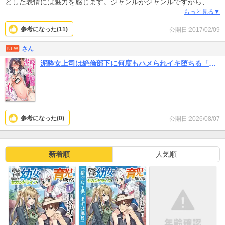
とした表情には魅力を感じます。ジャンルがジャンルですから、H
シーンが盛り沢山あるのは当然ですが、きちんとストーリーがあっ
もっと見る▼
胸も真っ平ではない、身長が140センチ（ストーリーに身長が既
て、読める作品になっているのは、このジャンルでは逆に異色かも
参考になった(
11
)
公開日:2017/02/09
出）ほどの子どもの身体が描かれているのは出版側の意図が感じら
しれませんね。AV業界物という作品は、このジャンルだから、描け
れるます。
るかもしれませんが。
さん
140センチは平気11歳から12歳の女性ぐらいの女性の身長です。
泥酔女上司は絶倫部下に何度もハメられイキ堕ちる「仕事中なのに…気持ち良すぎて…」
このようなシーンが多いので、苦手な人は気をつけましょう。
参考になった(
0
)
公開日:2026/08/07
新着順
人気順