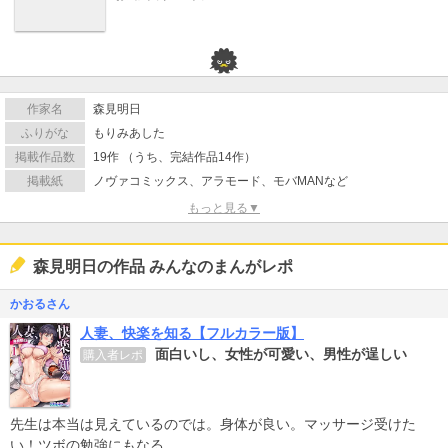
作家名
森見明日
ふりがな
もりみあした
掲載作品数
19作 （うち、完結作品14作）
掲載紙
ノヴァコミックス、アラモード、モバMANなど
もっと見る▼
森見明日の作品 みんなのまんがレポ
かおるさん
人妻、快楽を知る【フルカラー版】
面白いし、女性が可愛い、男性が逞しい
購入者レポ
先生は本当は見えているのでは。身体が良い。マッサージ受けた
い！ツボの勉強にもなる。