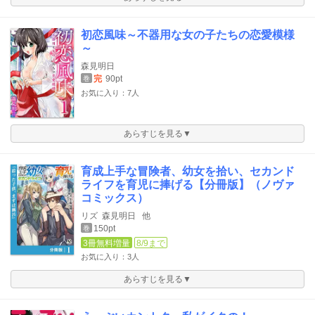
初恋風味～不器用な女の子たちの恋愛模様
～
森見明日
完
90pt
巻
お気に入り：7人
あらすじを見る▼
育成上手な冒険者、幼女を拾い、セカンド
ライフを育児に捧げる【分冊版】（ノヴァ
コミックス）
リズ
森見明日
他
150pt
巻
3冊無料増量
8/9まで
お気に入り：3人
あらすじを見る▼