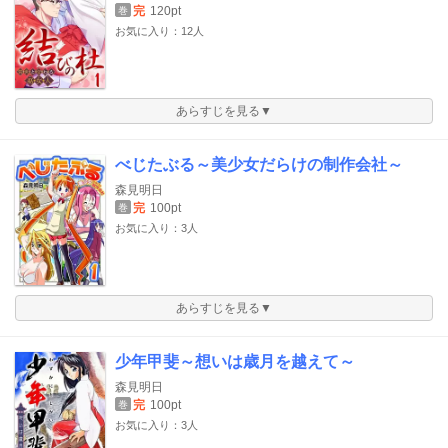
完
120pt
巻
お気に入り：12人
あらすじを見る▼
べじたぶる～美少女だらけの制作会社～
森見明日
完
100pt
巻
お気に入り：3人
あらすじを見る▼
少年甲斐～想いは歳月を越えて～
森見明日
完
100pt
巻
お気に入り：3人