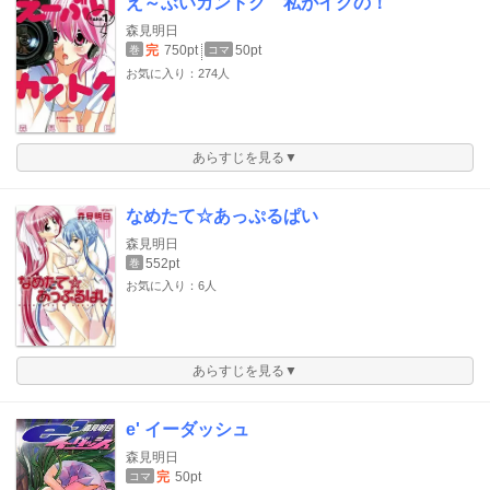
え～ぶいカントク 私がイクの！
森見明日
完
750pt
50pt
巻
コマ
お気に入り：274人
あらすじを見る▼
なめたて☆あっぷるぱい
森見明日
552pt
巻
お気に入り：6人
あらすじを見る▼
e' イーダッシュ
森見明日
完
50pt
コマ