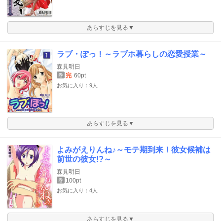
あらすじを見る▼
ラブ・ぽっ！～ラブホ暮らしの恋愛授業～
森見明日
完
60pt
巻
お気に入り：9人
あらすじを見る▼
よみがえりんね♪～モテ期到来！彼女候補は
前世の彼女!?～
森見明日
100pt
巻
お気に入り：4人
あらすじを見る▼