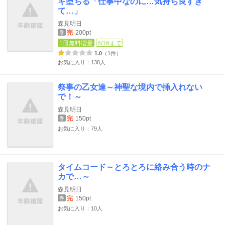
キ堕ちる「仕事中なのに…気持ち良すぎ
て…」
森見明日
完
200pt
巻
1冊無料増量
8/16まで
1.0
（1件）
お気に入り：138人
祭事の乙女達～神聖な境内で挿入れない
で！～
森見明日
完
150pt
巻
お気に入り：79人
タイムコード～とろとろに絡み合う時のナ
カで…～
森見明日
完
150pt
巻
お気に入り：10人