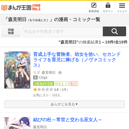
新規登録
ログイン
メニュー
「森見明日
」の漫画・コミック一覧
（もりみあした）
詳細
検索
"森見明日"
の検索結果
1～19件/全19件
育成上手な冒険者、幼女を拾い、セカンド
ライフを育児に捧げる（ノヴァコミック
ス）
リズ
森見明日
他
720pt
巻
1冊無料増量
8/9まで
割引
1.0
（1件）
お気に入り：112人
あらすじを見る▼
結びの杜～常世と交わる巫女人～
森見明日