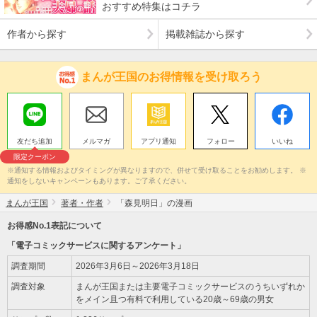
おすすめ特集はコチラ
作者から探す
掲載雑誌から探す
まんが王国のお得情報を受け取ろう
友だち追加
メルマガ
アプリ通知
フォロー
いいね
限定クーポン
※通知する情報およびタイミングが異なりますので、併せて受け取ることをお勧めします。 ※
通知をしないキャンペーンもあります。ご了承ください。
まんが王国
著者・作者
「森見明日」の漫画
お得感No.1表記について
「電子コミックサービスに関するアンケート」
調査期間
2026年3月6日～2026年3月18日
調査対象
まんが王国または主要電子コミックサービスのうちいずれか
をメイン且つ有料で利用している20歳～69歳の男女