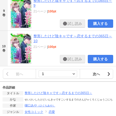
整形したけど陰キャです～恋するまでの365日～
9
9
21ページ
|
100pt
巻
試し読み
購入する
整形したけど陰キャです～恋するまでの365日～
10
10
21ページ
|
100pt
巻
試し読み
購入する
前へ
次へ
作品詳細
整形したけど陰キャです～恋するまでの365日～
タイトル
かな
せいけいしたけどいんきゃですこいするまでのさんびゃくろくじゅうごにち
樋口あや
作家
（ひぐちあや）
女性コミック
恋愛
ジャンル