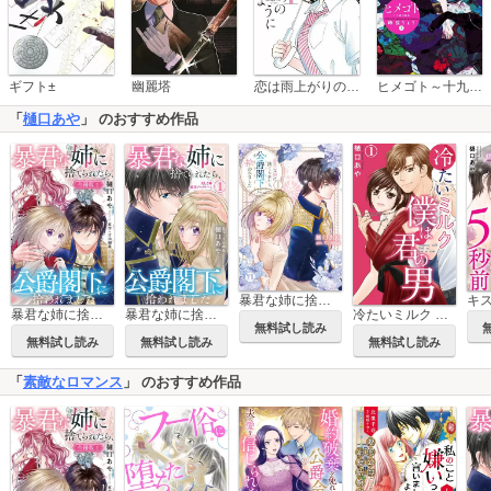
恋は雨上がりのように
ギフト±
幽麗塔
ヒメゴト～十九歳の制服～
「
樋口あや
」 のおすすめ作品
暴君な姉に捨てられたら、公爵閣下に拾われました【単行本版】
暴君な姉に捨てられたら、公爵閣下に拾われました【合冊版】
暴君な姉に捨てられたら、公爵閣下に拾われました
冷たいミルク 僕は君の男
無料試し読み
無料試し読み
無料試し読み
無料試し読み
「
素敵なロマンス
」 のおすすめ作品