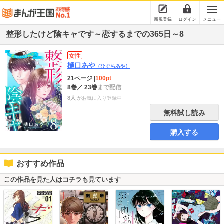
新規登録
ログイン
メニュー
整形したけど陰キャです～恋するまでの365日～8
女性
樋口あや
（ひぐちあや）
21ページ
|
100pt
8巻
／ 23巻
まで配信
8人
がお気に入り登録中
無料試し読み
購入する
おすすめ作品
この作品を見た人はコチラも見ています