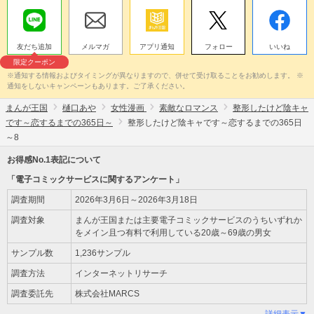
友だち追加
メルマガ
アプリ通知
フォロー
いいね
限定クーポン
※通知する情報およびタイミングが異なりますので、併せて受け取ることをお勧めします。 ※
通知をしないキャンペーンもあります。ご了承ください。
まんが王国
樋口あや
女性漫画
素敵なロマンス
整形したけど陰キャ
です～恋するまでの365日～
整形したけど陰キャです～恋するまでの365日
～8
お得感No.1表記について
「電子コミックサービスに関するアンケート」
調査期間
2026年3月6日～2026年3月18日
調査対象
まんが王国または主要電子コミックサービスのうちいずれか
をメイン且つ有料で利用している20歳～69歳の男女
サンプル数
1,236サンプル
調査方法
インターネットリサーチ
調査委託先
株式会社MARCS
詳細表示▼