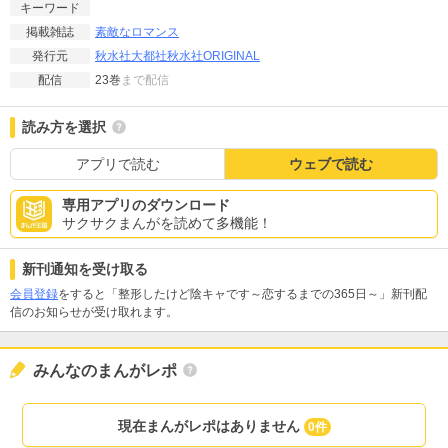
キーワード
素敵なロマンス
掲載雑誌
秋水社
大都社
秋水社ORIGINAL
発行元
23巻
まで配信
配信
読み方を選択
アプリで読む
ウェブで読む
専用アプリのダウンロード
サクサクまんがを読めて多機能！
新刊通知を受け取る
会員登録
をすると「整形したけど陰キャです～恋するまでの365日～」新刊配
信のお知らせが受け取れます。
みんなのまんがレポ
現在まんがレポはありません
0件