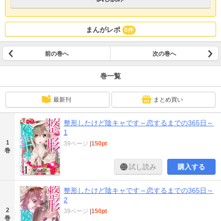
まんがレポ
0件
前の巻へ
次の巻へ
巻一覧
最新刊
まとめ買い
整形したけど陰キャです～恋するまでの365日～
1
1
39ページ
|
150pt
巻
試し読み
購入する
整形したけど陰キャです～恋するまでの365日～
2
2
39ページ
|
150pt
巻