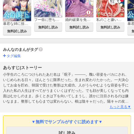
フー俗に堕ちたエミちゃん～私のキャバ嬢体験記～
婚約破棄を免れた公爵令嬢は、夫の愛を信じられない
私のこと嫌いって言いましたよね！？変態公爵による困った溺愛結婚生活【単行本版】
暴君な姉に捨てられたら、公爵閣下に拾われました【合冊版】
無料試し読み
無料試し読み
無料試し読み
無料試し読み
みんなのまんがタグ
タグ編集
あらすじ|ストーリー
小学生のころにつけられたあだ名は「呪子」―――。醜い容姿をバカにされ、
いじめられる日々。ほんとうに限界だった。生まれ変わりたかった。一大決心
してお金を貯め、韓国で受けた整形は大成功。人がうらやむような容姿を手に
入れた私の人生はすべてがうまくいくはずだった。でも顔が美しくなっても内
面はむかしのまま。歩くときは下を向いてしまうし、誰かに注目されるのは嫌
いなまま。整形しても心までは変わらない。根は陰キャだった。陽キャの友だ
ち香里とも内心少しどきどきしながら話している。そんな日々のなか私の前に
もっと見る▼
現れたのは、同僚のエリート社員川瀬さんと、よりによって私の「呪子」とし
ての暗い過去をしる男、藤枝だった―――。
▼無料でサンプルがすぐに読めます▼
試し読み