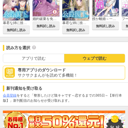
婚約破棄を免れた公爵令嬢は、夫の愛を信じられない
授か離婚～一刻も早く身籠って、私から解放してさしあげます！
暴君な姉に捨てられたら、公爵閣下に拾われました【合冊版】
暴君な姉に捨てられたら、公爵閣下に拾われました
無料試し読み
無料試し読み
無料試し読み
無料試し読み
読み方を選択
アプリで読む
ウェブで読む
専用アプリのダウンロード
サクサクまんがを読めて多機能！
新刊通知を受け取る
会員登録
をすると「整形したけど陰キャです～恋するまでの365日～【単行本
版】」新刊配信のお知らせが受け取れます。