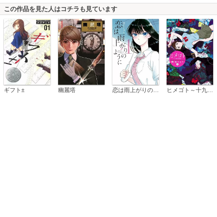
この作品を見た人はコチラも見ています
恋は雨上がりのように
ギフト±
幽麗塔
ヒメゴト～十九歳の制服～