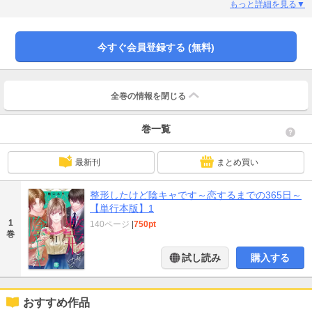
入れた私の人生はすべてがうまくいくはずだった。でも顔が美しくなっても内
もっと詳細を見る▼
面はむかしのまま。歩くときは下を向いてしまうし、誰かに注目されるのは嫌
いなまま。整形しても心までは変わらない。根は陰キャだった。陽キャの友だ
ち香里とも内心少しどきどきしながら話している。そんな日々のなか私の前に
今すぐ会員登録する (無料)
現れたのは、同僚のエリート社員川瀬さんと、よりによって私の「呪子」とし
ての暗い過去をしる男、藤枝だった―――。※同タイトルの1話～4話を収録し
た単行本版です。重複購入にご注意ください。
全巻の情報を
閉じる
巻一覧
最新刊
まとめ買い
整形したけど陰キャです～恋するまでの365日～
【単行本版】1
1
140ページ
|
750pt
巻
試し読み
購入する
おすすめ作品