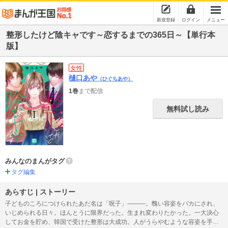
新規登録
ログイン
メニュー
整形したけど陰キャです～恋するまでの365日～【単行本
版】
女性
樋口あや
（ひぐちあや）
1巻
まで配信
無料試し読み
みんなのまんがタグ
タグ編集
あらすじ | ストーリー
子どものころにつけられたあだ名は「呪子」―――。醜い容姿をバカにされ、
いじめられる日々。ほんとうに限界だった。生まれ変わりたかった。一大決心
してお金を貯め、韓国で受けた整形は大成功。人がうらやむような容姿を手に