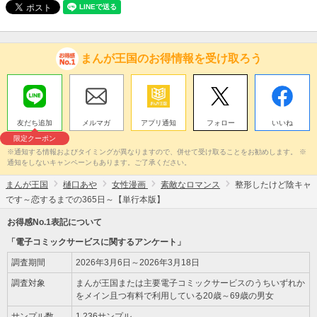
まんが王国のお得情報を受け取ろう
友だち追加
メルマガ
アプリ通知
フォロー
いいね
限定クーポン
※通知する情報およびタイミングが異なりますので、併せて受け取ることをお勧めします。 ※
通知をしないキャンペーンもあります。ご了承ください。
まんが王国
樋口あや
女性漫画
素敵なロマンス
整形したけど陰キャ
です～恋するまでの365日～【単行本版】
お得感No.1表記について
「電子コミックサービスに関するアンケート」
調査期間
2026年3月6日～2026年3月18日
調査対象
まんが王国または主要電子コミックサービスのうちいずれか
をメイン且つ有料で利用している20歳～69歳の男女
サンプル数
1,236サンプル