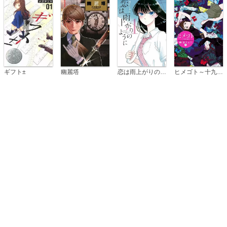
恋は雨上がりのように
ギフト±
幽麗塔
ヒメゴト～十九歳の制服～