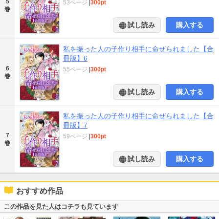
5
53ページ
|
300pt
巻
試し読み
購入する
私を振った人の子作り相手に命ぜられました【合
冊版】6
6
55ページ
|
300pt
巻
試し読み
購入する
私を振った人の子作り相手に命ぜられました【合
冊版】7
7
59ページ
|
300pt
巻
試し読み
購入する
おすすめ作品
この作品を見た人はコチラも見ています