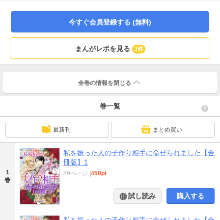
ナの元に王室からお呼び出しが！自分を裏切ったくせに今更何の用だと怒りが
湧きつつ訪れた王城で、宰相からラギラスの“子作り相手”になれと言い渡され
て!?もう終わった関係の元婚約者となんて願い下げだと思っていたのに――。
今すぐ会員登録する (無料)
【本作品は、同タイトル1～3話を収録した合冊版です。重複購入にご注意くだ
さい.。】
まんがレポを見る
3件
全巻の情報を
閉じる
巻一覧
最新刊
まとめ買い
私を振った人の子作り相手に命ぜられました【合
冊版】1
1
89ページ
|
450pt
巻
試し読み
購入する
私を振った人の子作り相手に命ぜられました【合