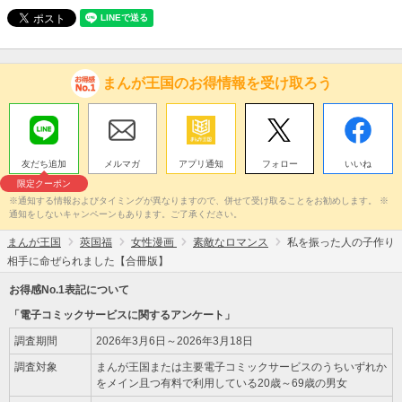
まんが王国のお得情報を受け取ろう
友だち追加
メルマガ
アプリ通知
フォロー
いいね
限定クーポン
※通知する情報およびタイミングが異なりますので、併せて受け取ることをお勧めします。 ※
通知をしないキャンペーンもあります。ご了承ください。
まんが王国
莢国福
女性漫画
素敵なロマンス
私を振った人の子作り
相手に命ぜられました【合冊版】
お得感No.1表記について
「電子コミックサービスに関するアンケート」
調査期間
2026年3月6日～2026年3月18日
調査対象
まんが王国または主要電子コミックサービスのうちいずれか
をメイン且つ有料で利用している20歳～69歳の男女