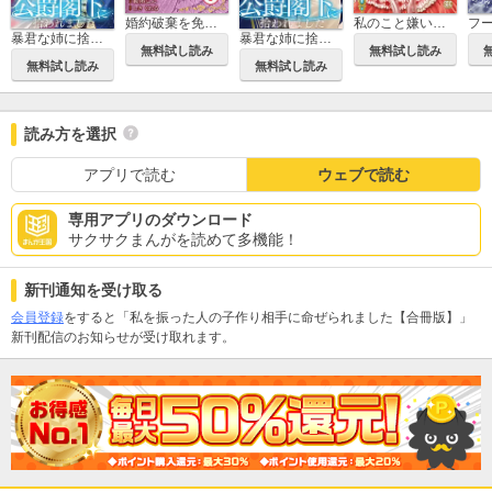
婚約破棄を免れた公爵令嬢は、夫の愛を信じられない
私のこと嫌いって言いましたよね！？変態公爵による困った溺愛結婚生活【単行本版】
暴君な姉に捨てられたら、公爵閣下に拾われました【合冊版】
暴君な姉に捨てられたら、公爵閣下に拾われました
無料試し読み
無料試し読み
無料試し読み
無料試し読み
読み方を選択
アプリで読む
ウェブで読む
専用アプリのダウンロード
サクサクまんがを読めて多機能！
新刊通知を受け取る
会員登録
をすると「私を振った人の子作り相手に命ぜられました【合冊版】」
新刊配信のお知らせが受け取れます。