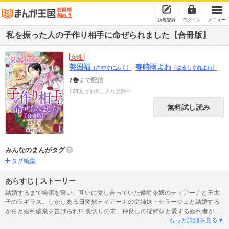
新規登録
ログイン
メニュー
私を振った人の子作り相手に命ぜられました【合冊版】
女性
莢国福
春時雨よわ
（さやぐにふく）
（はるしぐれよわ）
7巻
まで配信
129人
がお気に入り登録中
無料試し読み
みんなのまんがタグ
タグ編集
あらすじ | ストーリー
結婚するまで純潔を誓い、互いに愛し合っていた侯爵令嬢のティアーナと王太
子のラギラス。しかしある日突然ティアーナの従姉妹・セラージュと結婚する
からと婚約破棄を告げられ!? 裏切りの末、仲良しの従姉妹と愛する婚約者が結
婚して国王夫妻となってから早三年。田舎の領地でひっそりと暮らすティアー
もっと詳細を見る▼