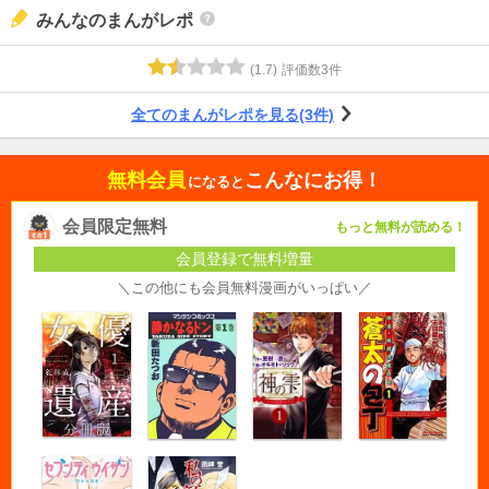
みんなのまんがレポ
(
1.7
)
評価数
3
件
全てのまんがレポを見る(3件)
無料会員
こんなにお得！
になると
会員限定無料
もっと無料が読める！
会員登録で無料増量
＼この他にも会員無料漫画がいっぱい／