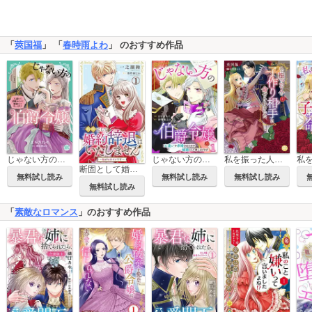
「
莢国福
」 「
春時雨よわ
」 のおすすめ作品
じゃない方の伯爵令嬢 人違いで求婚されたので破談にして差し上げます【単行本版】
じゃない方の伯爵令嬢 人違いで求婚されたので破談にして差し上げます
私を振った人の子作り相手に命ぜられました【単行本版】
断固として婚約辞退はいたしません～私がヒロインです～
無料試し読み
無料試し読み
無料試し読み
無料試し読み
「
素敵なロマンス
」のおすすめ作品