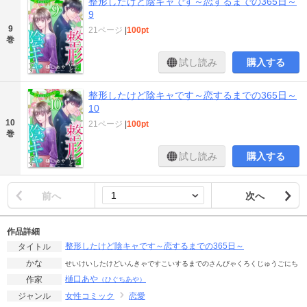
整形したけど陰キャです～恋するまでの365日～
9
9
21ページ
|
100pt
巻
試し読み
購入する
整形したけど陰キャです～恋するまでの365日～
10
10
21ページ
|
100pt
巻
試し読み
購入する
前へ
次へ
作品詳細
整形したけど陰キャです～恋するまでの365日～
タイトル
かな
せいけいしたけどいんきゃですこいするまでのさんびゃくろくじゅうごにち
樋口あや
作家
（ひぐちあや）
女性コミック
恋愛
ジャンル