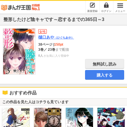
新規登録
ログイン
メニュー
整形したけど陰キャです～恋するまでの365日～3
女性
樋口あや
（ひぐちあや）
38ページ
|
150pt
3巻
／ 23巻
まで配信
8人
がお気に入り登録中
無料試し読み
購入する
おすすめ作品
この作品を見た人はコチラも見ています