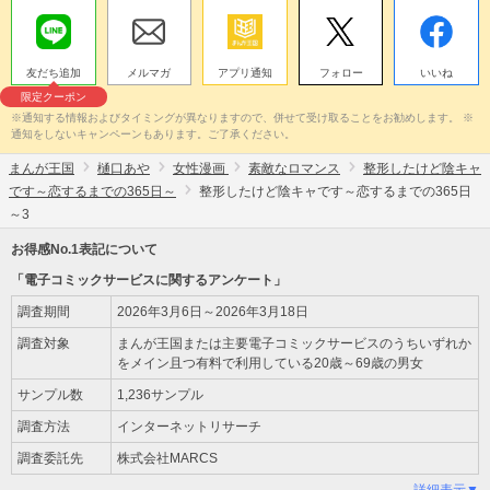
友だち追加
メルマガ
アプリ通知
フォロー
いいね
限定クーポン
※通知する情報およびタイミングが異なりますので、併せて受け取ることをお勧めします。 ※
通知をしないキャンペーンもあります。ご了承ください。
まんが王国
樋口あや
女性漫画
素敵なロマンス
整形したけど陰キャ
です～恋するまでの365日～
整形したけど陰キャです～恋するまでの365日
～3
お得感No.1表記について
「電子コミックサービスに関するアンケート」
調査期間
2026年3月6日～2026年3月18日
調査対象
まんが王国または主要電子コミックサービスのうちいずれか
をメイン且つ有料で利用している20歳～69歳の男女
サンプル数
1,236サンプル
調査方法
インターネットリサーチ
調査委託先
株式会社MARCS
詳細表示▼