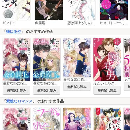
恋は雨上がりのように
ギフト±
幽麗塔
ヒメゴト～十九歳の制服～
「
樋口あや
」 のおすすめ作品
暴君な姉に捨てられたら、公爵閣下に拾われました【単行本版】
暴君な姉に捨てられたら、公爵閣下に拾われました【合冊版】
暴君な姉に捨てられたら、公爵閣下に拾われました
冷たいミルク 僕は君の男
無料試し読み
無料試し読み
無料試し読み
無料試し読み
「
素敵なロマンス
」 のおすすめ作品