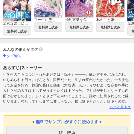
フー俗に堕ちたエミちゃん～私のキャバ嬢体験記～
婚約破棄を免れた公爵令嬢は、夫の愛を信じられない
私のこと嫌いって言いましたよね！？変態公爵による困った溺愛結婚生活【単行本版】
暴君な姉に捨てられたら、公爵閣下に拾われました【合冊版】
無料試し読み
無料試し読み
無料試し読み
無料試し読み
みんなのまんがタグ
タグ編集
あらすじ|ストーリー
小学生のころにつけられたあだ名は「呪子」―――。醜い容姿をバカにされ、
いじめられる日々。ほんとうに限界だった。生まれ変わりたかった。一大決心
してお金を貯め、韓国で受けた整形は大成功。人がうらやむような容姿を手に
入れた私の人生はすべてがうまくいくはずだった。でも顔が美しくなっても内
面はむかしのまま。歩くときは下を向いてしまうし、誰かに注目されるのは嫌
いなまま。整形しても心までは変わらない。根は陰キャだった。陽キャの友だ
ち香里とも内心少しどきどきしながら話している。そんな日々のなか私の前に
もっと見る▼
現れたのは、同僚のエリート社員川瀬さんと、よりによって私の「呪子」とし
ての暗い過去をしる男、藤枝だった―――。
▼無料でサンプルがすぐに読めます▼
試し読み