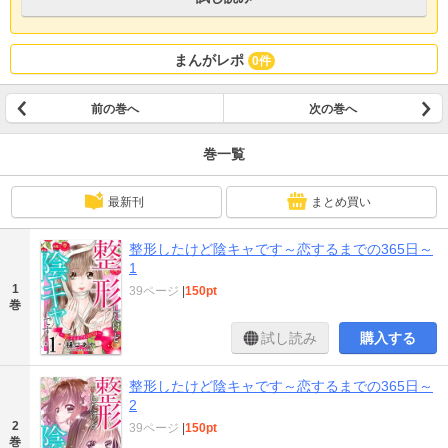
まんがレポ
0件
前の巻へ
次の巻へ
巻一覧
最新刊
まとめ買い
整形したけど陰キャです～恋するまでの365日～
1
1
39ページ
|
150pt
巻
試し読み
購入する
整形したけど陰キャです～恋するまでの365日～
2
2
39ページ
|
150pt
巻