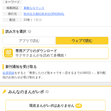
キーワード
素敵なロマンス
掲載雑誌
秋水社
大都社
秋水社ORIGINAL
発行元
23巻
まで配信
配信
読み方を選択
アプリで読む
ウェブで読む
専用アプリのダウンロード
サクサクまんがを読めて多機能！
新刊通知を受け取る
会員登録
をすると「整形したけど陰キャです～恋するまでの365日～」新刊配
信のお知らせが受け取れます。
みんなのまんがレポ
現在まんがレポはありません
0件