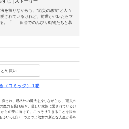
じ | ストーリー
法を操りながらも、“厄災の悪女”と人々
に愛されているけれど、前世がバレたらマ
める。「――田舎でのんびり動物たちと暮
まとめ買い
（コミック） 1巻
に愛され、規格外の魔法を操りながらも、“厄災の
代の魔力も受け継ぎ、優しい家族に愛されているけ
世からの夢に向けて、こっそり生きることを決め
もふいっぱい、つよつよ幼女の新たな人生が幕を