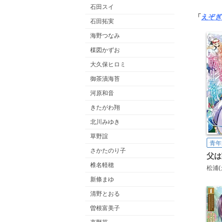
石田スイ
「
えぞぎ
石田拓実
海野つなみ
楳図かずお
大久保ヒロミ
御茶漬海苔
河原和音
きたがわ翔
北川みゆき
草野誼
青年
さかたのり子
椎名軽穂
新條まゆ
清野とおる
曽根富美子