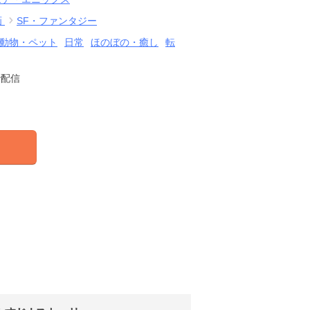
画
SF・ファンタジー
動物・ペット
日常
ほのぼの・癒し
転
で配信