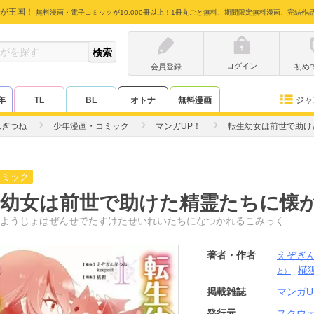
が王国！
無料漫画・電子コミックが10,000冊以上！1冊丸ごと無料、期間限定無料漫画、完結作
ログイン
会員登録
初め
ジャ
年
TL
BL
オトナ
無料漫画
んぎつね
少年漫画・コミック
マンガUP！
転生幼女は前世で助け
コミック
生幼女は前世で助けた精霊たちに懐
ようじょはぜんせでたすけたせいれいたちになつかれるこみっく
著者・作者
えぞぎ
椛
と）
掲載雑誌
マンガU
発行元
スクウ