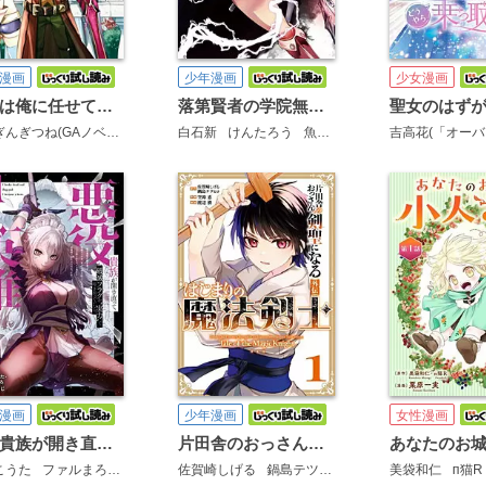
漫画
少年漫画
少女漫画
ここは俺に任せて先に行けと言ってから10年がたったら伝説になっていた。
落第賢者の学院無双 ～二度目の転生、Sランクチート魔術師冒険録～
えぞぎんぎつね(GAノベル/SBクリエイティブ刊)
白石新
けんたろう
阿倍野ちゃこ
魚デニム
DeeCHA
天王寺きつ
漫画
少年漫画
女性漫画
悪役貴族が開き直って破滅フラグを“実力”で叩き折っていたら、いつの間にかヒロイン達から英雄視されるようになった件（コミック）
片田舎のおっさん、剣聖になる外伝 はじまりの魔法剣士
こうた
ファルまろ
てにたつじ
佐賀崎しげる
鍋島テツヒロ
空路恵
美袋和仁
渡辺樹
п猫R