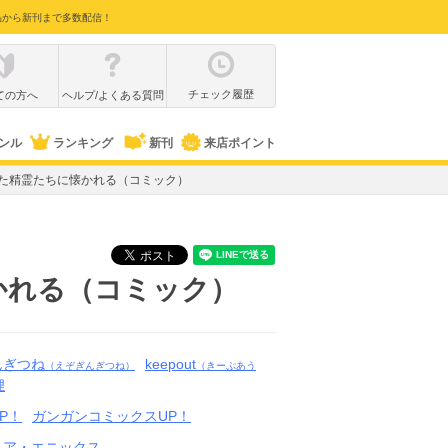
品から新刊まで多数配信！
チェック履歴
ての方へ
ヘルプ/よくある質問
ンル
ランキング
新刊
来店ポイント
た精霊たちに懐かれる（コミック）
かれる（コミック）
んぎつね
keepout
（えぞぎんぎつね）
（きーぷあう
狸
P！
ガンガンコミックスUP！
ェア・エニックス