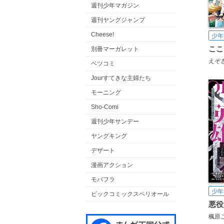
週刊少年マガジン
週刊ヤングジャンプ
Cheese!
少年
別冊マーガレット
ベツコミ
Jourすてきな主婦たち
モーニング
Sho-Comi
週刊少年サンデー
ヤングキング
デザート
漫画アクション
モバフラ
少年
ビックコミックスペリオール
楓原