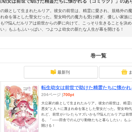
生幼女は前世で助けた精霊たちに懐かれる（コミック）」のあらす
の娘として生まれたルリア。彼女の前世は、精霊に愛され、規格外の魔
まれ命を落とした聖女だった。聖女時代の魔力も受け継ぎ、優しい家族
かも!?悩んだルリアは前世からの夢に向けて、こっそり生きることを決
たい」もふもふいっぱい、つよつよ幼女の新たな人生が幕を開ける！
巻一覧
最新刊
転生幼女は前世で助けた精霊たちに懐かれる
204ページ |
700pt
大公家の娘として生まれたルリア。彼女の前世は、精霊
悪女”と人々に蔑まれ命を落とした聖女だった。聖女時
れど、前世がバレたらマズいかも!?悩んだルリアは前
る。「――田舎でのんびり動物たちと暮らしたい」もふ
開ける！