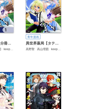
青年漫画
異世界薬局【分冊版】
異世界薬局【タテスク】
図
keepout
高野聖
高山理図
keepout