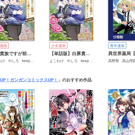
漫画
少女漫画
青年漫画
白豚貴族ですが前世の記憶が生えたのでひよこな弟育てます@COMIC
【単話版】白豚貴族ですが前世の記憶が生えたのでひよこな弟育てます@COMIC
わけ
やしろ
keepout
よこわけ
やしろ
keepout
高野聖
高山理
UP！
ガンガンコミックスUP！
」のおすすめ作品