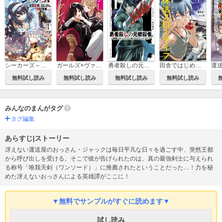
シーカーズ～迷宮最強のおじさん、神配信者となる～【電子単行本】
ガールズ×ヴァンパイア
勇者殺しの元暗殺者。～無職のおっさんから始まるセカンドライフ～【電子単行本】
田舎ではじめる休活スローライフ～ちょっと仕事辞めて実家に帰るわ～
無料試し読み
無料試し読み
無料試し読み
無料試し読み
みんなのまんがタグ
タグ編集
あらすじ|ストーリー
冴えない運送屋のおっさん・ジャックは毎日平凡な日々を過ごす中、突然王都
から呼び出しを受ける。そこで彼が告げられたのは、真の最強剣士に与えられ
る称号「唯我天剣（ワンソード）」に推薦されたということだった…！力を秘
めた冴えないおっさんによる英雄譚がここに！
▼無料でサンプルがすぐに読めます▼
試し読み