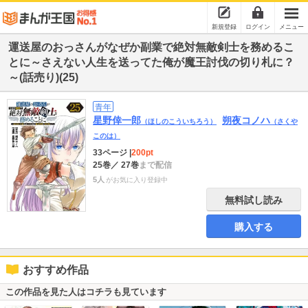
新規登録
ログイン
メニュー
運送屋のおっさんがなぜか副業で絶対無敵剣士を務めるこ
とに～さえない人生を送ってた俺が魔王討伐の切り札に？
～(話売り)(25)
青年
星野倖一郎
朔夜コノハ
（ほしのこういちろう）
（さくや
このは）
33ページ
|
200pt
25巻
／ 27巻
まで配信
5人
がお気に入り登録中
無料試し読み
購入する
おすすめ作品
この作品を見た人はコチラも見ています