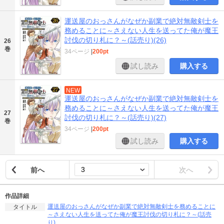
運送屋のおっさんがなぜか副業で絶対無敵剣士を
務めることに～さえない人生を送ってた俺が魔王
討伐の切り札に？～(話売り)(26)
26
巻
34ページ
|
200pt
試し読み
購入する
NEW
運送屋のおっさんがなぜか副業で絶対無敵剣士を
務めることに～さえない人生を送ってた俺が魔王
27
討伐の切り札に？～(話売り)(27)
巻
34ページ
|
200pt
試し読み
購入する
前へ
次へ
作品詳細
運送屋のおっさんがなぜか副業で絶対無敵剣士を務めることに
タイトル
～さえない人生を送ってた俺が魔王討伐の切り札に？～(話売
り)