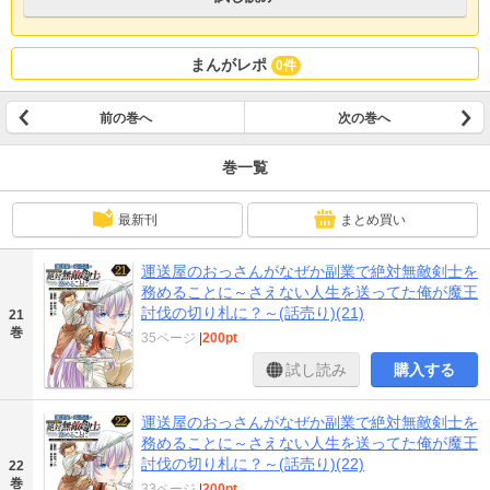
まんがレポ
0件
前の巻へ
次の巻へ
巻一覧
最新刊
まとめ買い
運送屋のおっさんがなぜか副業で絶対無敵剣士を
務めることに～さえない人生を送ってた俺が魔王
討伐の切り札に？～(話売り)(21)
21
巻
35ページ
|
200pt
試し読み
購入する
運送屋のおっさんがなぜか副業で絶対無敵剣士を
務めることに～さえない人生を送ってた俺が魔王
討伐の切り札に？～(話売り)(22)
22
巻
33ページ
|
200pt