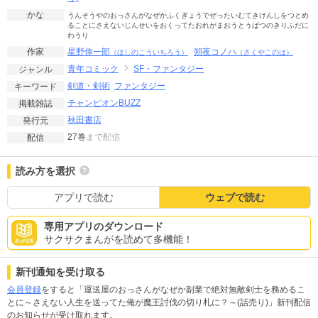
かな
うんそうやのおっさんがなぜかふくぎょうでぜったいむてきけんしをつとめ
ることにさえないじんせいをおくってたおれがまおうとうばつのきりふだに
わうり
星野倖一郎
朔夜コノハ
作家
（ほしのこういちろう）
（さくやこのは）
青年コミック
SF・ファンタジー
ジャンル
剣道・剣術
ファンタジー
キーワード
チャンピオンBUZZ
掲載雑誌
秋田書店
発行元
27巻
まで配信
配信
読み方を選択
アプリで読む
ウェブで読む
専用アプリのダウンロード
サクサクまんがを読めて多機能！
新刊通知を受け取る
会員登録
をすると「運送屋のおっさんがなぜか副業で絶対無敵剣士を務めるこ
とに～さえない人生を送ってた俺が魔王討伐の切り札に？～(話売り)」新刊配信
のお知らせが受け取れます。