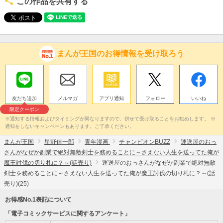
この作品を共有する
まんが王国のお得情報を受け取ろう
友だち追加
メルマガ
アプリ通知
フォロー
いいね
限定クーポン
※通知する情報およびタイミングが異なりますので、併せて受け取ることをお勧めします。 ※
通知をしないキャンペーンもあります。ご了承ください。
まんが王国
星野倖一郎
青年漫画
チャンピオンBUZZ
運送屋のおっ
さんがなぜか副業で絶対無敵剣士を務めることに～さえない人生を送ってた俺が
魔王討伐の切り札に？～(話売り)
運送屋のおっさんがなぜか副業で絶対無敵
剣士を務めることに～さえない人生を送ってた俺が魔王討伐の切り札に？～(話
売り)(25)
お得感No.1表記について
「電子コミックサービスに関するアンケート」