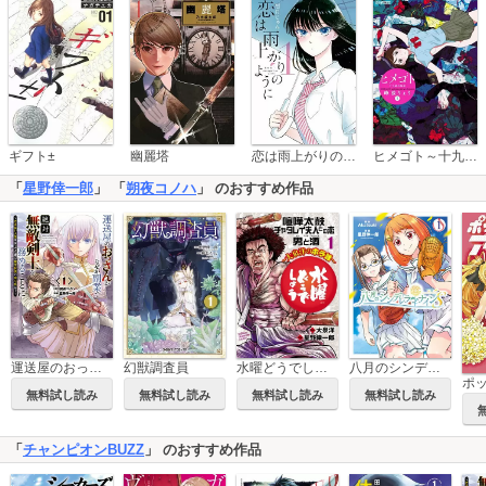
恋は雨上がりのように
ギフト±
幽麗塔
ヒメゴト～十九歳の制服～
「
星野倖一郎
」 「
朔夜コノハ
」 のおすすめ作品
水曜どうでしょう～大泉洋のホラ話～
運送屋のおっさんがなぜか副業で絶対無敵剣士を務めることに～さえない人生を送ってた俺が魔王討伐の切り札に？～
幻獣調査員
八月のシンデレラナインS
無料試し読み
無料試し読み
無料試し読み
無料試し読み
「
チャンピオンBUZZ
」 のおすすめ作品